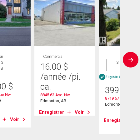
on
Commercial
Maison
 3
3 CAC , 1
16.00
$
DB
SDB
/année
/pi.
Éligible Louer pour 
00
$
ca.
399 900
nue Nw
8845 63 Ave. Nw
8719 67 Avenue N
B
Edmonton, AB
Edmonton, AB
Enregistrer
Voir
Voir
Enregistrer