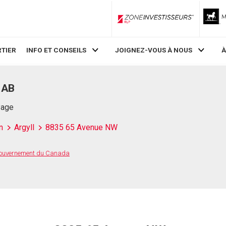
ZoneInvestisseurs RLP
TIER
INFO ET CONSEILS
JOIGNEZ-VOUS À NOUS
À
 AB
Page
n
Argyll
8835 65 Avenue NW
 Gouvernement du Canada