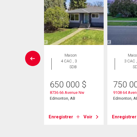
rcial
Maison
Mais
4 CAC , 3
3 CAC ,
SDB
S
00 000
$
7 Street
650 000
$
750 0
on, AB
8736 66 Avenue Nw
9108 64 Ave
Edmonton, AB
Edmonton, A
strer
Voir
Enregistrer
Voir
Enregistrer