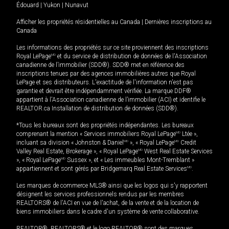
Édouard
|
Yukon
|
Nunavut
Afficher les propriétés résidentielles au Canada
|
Dernières inscriptions au
Canada
Les informations des propriétés sur ce site proviennent des inscriptions
Royal LePage
MD
et du service de distribution de données de l'Association
canadienne de l’immobilier (SDD®). SDD® met en référence des
inscriptions tenues par des agences immobilières autres que Royal
LePage et ses distributeurs. L'exactitude de l'information n'est pas
garantie et devrait être indépendamment vérifiée. La marque DDF®
appartient à l'Association canadienne de l’immobilier (ACI) et identifie le
REALTOR.ca Installation de distribution de données (SDD®).
*Tous les bureaux sont des propriétés indépendantes. Les bureaux
comprenant la mention « Services immobiliers Royal LePage
MD
Ltée »,
incluant sa division « Johnston & Daniel
MD
», « Royal LePage
MD
Credit
Valley Real Estate, Brokerage », « Royal LePage
MD
West Real Estate Services
», « Royal LePage
MD
Sussex », et « Les immeubles Mont-Tremblant »
appartiennent et sont gérés par Bridgemarq Real Estate Services
MD
.
Les marques de commerce MLS® ainsi que les logos qui s'y rapportent
désignent les services professionnels rendus par les membres
REALTORS® de l'ACI en vue de l'achat, de la vente et de la location de
biens immobiliers dans le cadre d'un système de vente collaborative.
REALTOR®, REALTORS® et le logo REALTOR® sont des marques