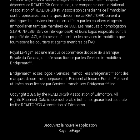
déposées de REALTOR® Canada Inc., une compagnie dont la National
Association of REALTORS® et l'Association canadienne de l’immobilier
sont propriétaires. Les marques de commerce REALTOR® servent à
distinguer les services immobiliers offerts par les courtiers et agents
immobilier en tant que membres de l'ACI. Les marques d'homologation
S.I.A.® /MLS®, Service inter-agences®, et leurs logos respectifs sont la
propriété de l'ACI, et ils servent à identifier les services immobiliers que
fournissent les courtiers et agents membres de l'ACI.
Royal LePage
MD
est une marque de commerce déposée de la Banque
Royale du Canada, utilisée sous licence par les Services immobiliers
Bridgemarq
MD
.
Bridgemarq
MD
et ses logos / Services immobiliers Bridgemarq
MD
sont des
marques de commerce déposées de Residential Income Fund L.P. et sont
utilisées sous licence par Services immobiliers Bridgemarq
MD
Inc.
Copyright 2026 by the REALTORS® Association of Edmonton. All
Rights Reserved. Data is deemed reliable but is not guaranteed accurate
by the REALTORS® Association of Edmonton.
Découvrez la nouvelle application
MD
Royal LePage