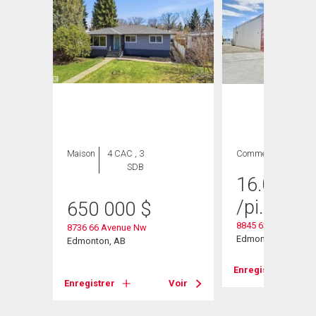
ION
Maison
4 CAC , 3
Commercial
SDB
16.00
$
/
/pi. ca.
650 000
$
8845 63 Ave. Nw
8736 66 Avenue Nw
Edmonton, AB
Edmonton, AB
Enregistrer
Enregistrer
Voir
Voir