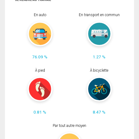
En auto
En transport en commun
76.09 %
1.27 %
À pied
À bicyclette
0.81 %
8.47 %
Par tout autre moyen