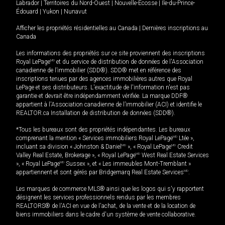
Labrador
|
Territoires du Nord-Ouest
|
Nouvelle-Écosse
|
Île-du-Prince-
Édouard
|
Yukon
|
Nunavut
Afficher les propriétés résidentielles au Canada
|
Dernières inscriptions au
Canada
Les informations des propriétés sur ce site proviennent des inscriptions
Royal LePage
MD
et du service de distribution de données de l'Association
canadienne de l’immobilier (SDD®). SDD® met en référence des
inscriptions tenues par des agences immobilières autres que Royal
LePage et ses distributeurs. L'exactitude de l'information n'est pas
garantie et devrait être indépendamment vérifiée. La marque DDF®
appartient à l'Association canadienne de l’immobilier (ACI) et identifie le
REALTOR.ca Installation de distribution de données (SDD®).
*Tous les bureaux sont des propriétés indépendantes. Les bureaux
comprenant la mention « Services immobiliers Royal LePage
MD
Ltée »,
incluant sa division « Johnston & Daniel
MD
», « Royal LePage
MD
Credit
Valley Real Estate, Brokerage », « Royal LePage
MD
West Real Estate Services
», « Royal LePage
MD
Sussex », et « Les immeubles Mont-Tremblant »
appartiennent et sont gérés par Bridgemarq Real Estate Services
MD
.
Les marques de commerce MLS® ainsi que les logos qui s'y rapportent
désignent les services professionnels rendus par les membres
REALTORS® de l'ACI en vue de l'achat, de la vente et de la location de
biens immobiliers dans le cadre d'un système de vente collaborative.