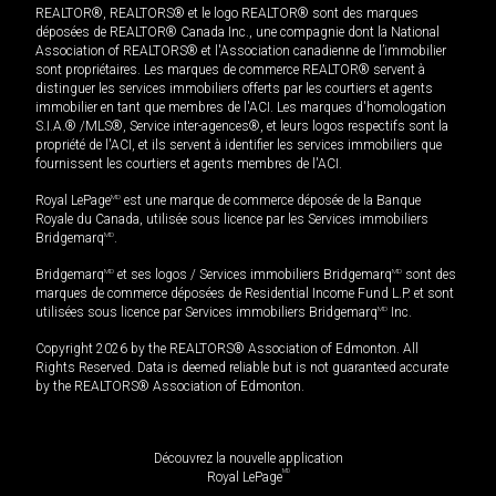
REALTOR®, REALTORS® et le logo REALTOR® sont des marques
déposées de REALTOR® Canada Inc., une compagnie dont la National
Association of REALTORS® et l'Association canadienne de l’immobilier
sont propriétaires. Les marques de commerce REALTOR® servent à
distinguer les services immobiliers offerts par les courtiers et agents
immobilier en tant que membres de l'ACI. Les marques d'homologation
S.I.A.® /MLS®, Service inter-agences®, et leurs logos respectifs sont la
propriété de l'ACI, et ils servent à identifier les services immobiliers que
fournissent les courtiers et agents membres de l'ACI.
Royal LePage
MD
est une marque de commerce déposée de la Banque
Royale du Canada, utilisée sous licence par les Services immobiliers
Bridgemarq
MD
.
Bridgemarq
MD
et ses logos / Services immobiliers Bridgemarq
MD
sont des
marques de commerce déposées de Residential Income Fund L.P. et sont
utilisées sous licence par Services immobiliers Bridgemarq
MD
Inc.
Copyright 2026 by the REALTORS® Association of Edmonton. All
Rights Reserved. Data is deemed reliable but is not guaranteed accurate
by the REALTORS® Association of Edmonton.
Découvrez la nouvelle application
MD
Royal LePage