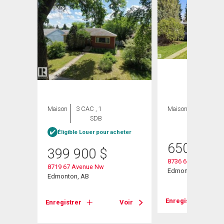
Maison
3 CAC , 1
Maison
4 CAC , 3
SDB
SDB
heter
Éligible Louer pour acheter
650 000
399 900
$
8736 66 Avenue Nw
8719 67 Avenue Nw
Edmonton, AB
Edmonton, AB
Enregistrer
Voir
Enregistrer
Voir