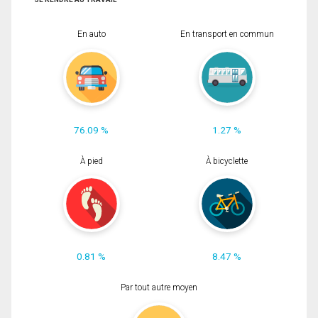
En auto
En transport en commun
76.09 %
1.27 %
À pied
À bicyclette
0.81 %
8.47 %
Par tout autre moyen