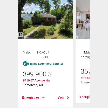
ION
Maison
3 CAC , 1
Maison
2 CAC ,
SDB
en rangée
2 SDB
Éligible Louer pour acheter
367 900
399 900
$
#18 64 Blackburn S
8719 67 Avenue Nw
Edmonton, AB
Edmonton, AB
Enregistrer
Enregistrer
Voir
Voir