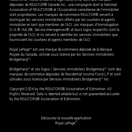
déposées de REALTOR® Canada Inc., une compagnie dont la National
Association of REALTORS® et l'Association canadienne de l’immobilier
sont propriétaires. Les marques de commerce REALTOR® servent à
distinguer les services immobiliers offerts par les courtiers et agents
immobilier en tant que membres de l'ACI. Les marques d'homologation
S.I.A.® /MLS®, Service inter-agences®, et leurs logos respectifs sont la
propriété de l'ACI, et ils servent à identifier les services immobiliers que
fournissent les courtiers et agents membres de l'ACI.
Royal LePage
MD
est une marque de commerce déposée de la Banque
Royale du Canada, utilisée sous licence par les Services immobiliers
Bridgemarq
MD
.
Bridgemarq
MD
et ses logos / Services immobiliers Bridgemarq
MD
sont des
marques de commerce déposées de Residential Income Fund L.P. et sont
utilisées sous licence par Services immobiliers Bridgemarq
MD
Inc.
Copyright 2026 by the REALTORS® Association of Edmonton. All
Rights Reserved. Data is deemed reliable but is not guaranteed accurate
by the REALTORS® Association of Edmonton.
Découvrez la nouvelle application
MD
Royal LePage