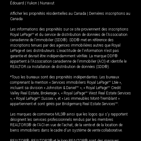
Édouard
|
Yukon
|
Nunavut
Afficher les propriétés résidentielles au Canada
|
Dernières inscriptions au
Canada
Les informations des propriétés sur ce site proviennent des inscriptions
Royal LePage
MD
et du service de distribution de données de l'Association
canadienne de l’immobilier (SDD®). SDD® met en référence des
inscriptions tenues par des agences immobilières autres que Royal
LePage et ses distributeurs. L'exactitude de l'information n'est pas
garantie et devrait être indépendamment vérifiée. La marque DDF®
appartient à l'Association canadienne de l’immobilier (ACI) et identifie le
REALTOR.ca Installation de distribution de données (SDD®).
*Tous les bureaux sont des propriétés indépendantes. Les bureaux
comprenant la mention « Services immobiliers Royal LePage
MD
Ltée »,
incluant sa division « Johnston & Daniel
MD
», « Royal LePage
MD
Credit
Valley Real Estate, Brokerage », « Royal LePage
MD
West Real Estate Services
», « Royal LePage
MD
Sussex », et « Les immeubles Mont-Tremblant »
appartiennent et sont gérés par Bridgemarq Real Estate Services
MD
.
Les marques de commerce MLS® ainsi que les logos qui s'y rapportent
désignent les services professionnels rendus par les membres
REALTORS® de l'ACI en vue de l'achat, de la vente et de la location de
biens immobiliers dans le cadre d'un système de vente collaborative.
REALTOR®, REALTORS® et le logo REALTOR® sont des marques