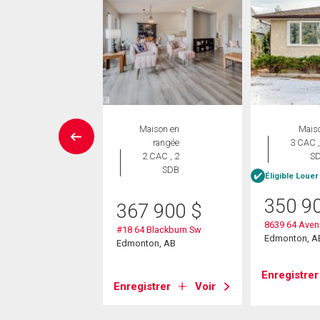
Maison
Maison en
Mais
 CAC , 2
rangée
3 CAC ,
SDB
2 CAC , 2
S
SDB
e Louer pour acheter
Éligible Louer
9 000
$
350 9
367 900
$
3 Avenue
8639 64 Ave
#18 64 Blackburn Sw
on, AB
Edmonton, A
Edmonton, AB
strer
Voir
Enregistrer
Enregistrer
Voir