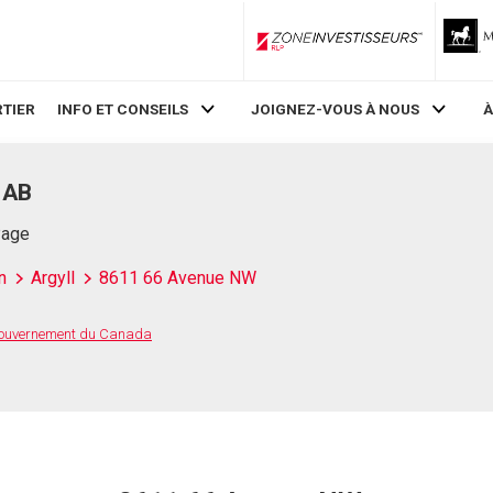
ZoneInvestisseurs RLP
TIER
INFO ET CONSEILS
JOIGNEZ-VOUS À NOUS
À
 AB
Page
n
Argyll
8611 66 Avenue NW
 Gouvernement du Canada