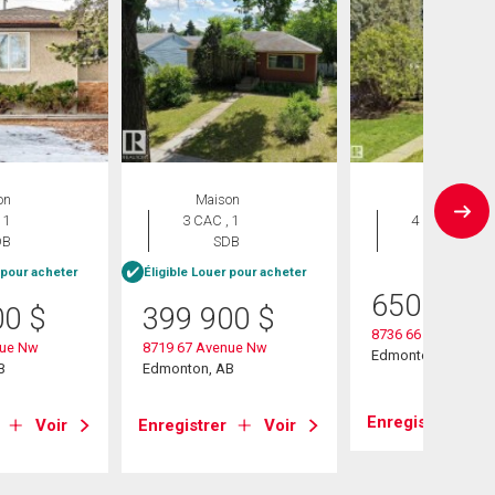
on
Maison
Maison
 1
3 CAC , 1
4 CAC , 3
DB
SDB
SDB
 pour acheter
Éligible Louer pour acheter
650 000
00
$
399 900
$
8736 66 Avenue N
nue Nw
8719 67 Avenue Nw
Edmonton, AB
B
Edmonton, AB
Enregistrer
Voir
Enregistrer
Voir