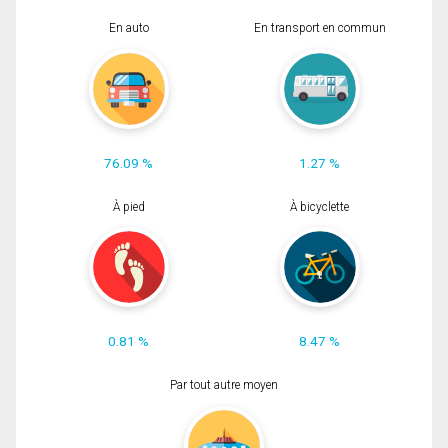
En auto
En transport en commun
76.09 %
1.27 %
À pied
À bicyclette
0.81 %
8.47 %
Par tout autre moyen