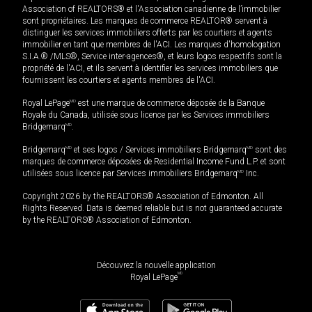
Association of REALTORS® et l'Association canadienne de l’immobilier
sont propriétaires. Les marques de commerce REALTOR® servent à
distinguer les services immobiliers offerts par les courtiers et agents
immobilier en tant que membres de l'ACI. Les marques d'homologation
S.I.A.® /MLS®, Service inter-agences®, et leurs logos respectifs sont la
propriété de l'ACI, et ils servent à identifier les services immobiliers que
fournissent les courtiers et agents membres de l'ACI.
Royal LePage
MD
est une marque de commerce déposée de la Banque
Royale du Canada, utilisée sous licence par les Services immobiliers
Bridgemarq
MD
.
Bridgemarq
MD
et ses logos / Services immobiliers Bridgemarq
MD
sont des
marques de commerce déposées de Residential Income Fund L.P. et sont
utilisées sous licence par Services immobiliers Bridgemarq
MD
Inc.
Copyright 2026 by the REALTORS® Association of Edmonton. All
Rights Reserved. Data is deemed reliable but is not guaranteed accurate
by the REALTORS® Association of Edmonton.
Découvrez la nouvelle application
MD
Royal LePage