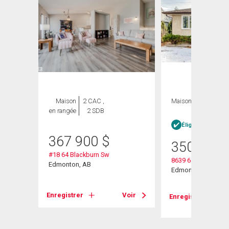
Maison
2 CAC ,
Maison
3 CAC , 1
en rangée
2 SDB
SDB
née
Éligible Louer po
367 900
$
350 900
Davies
#18 64 Blackburn Sw
8639 64 Avenue Nw
Edmonton, AB
Edmonton, AB
Voir
Enregistrer
Voir
Enregistrer