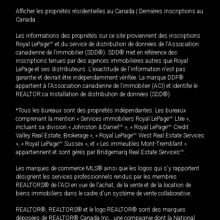
Afficher les propriétés résidentielles au Canada
|
Dernières inscriptions au
Canada
Les informations des propriétés sur ce site proviennent des inscriptions
Royal LePage
MD
et du service de distribution de données de l'Association
canadienne de l’immobilier (SDD®). SDD® met en référence des
inscriptions tenues par des agences immobilières autres que Royal
LePage et ses distributeurs. L'exactitude de l'information n'est pas
garantie et devrait être indépendamment vérifiée. La marque DDF®
appartient à l'Association canadienne de l’immobilier (ACI) et identifie le
REALTOR.ca Installation de distribution de données (SDD®).
*Tous les bureaux sont des propriétés indépendantes. Les bureaux
comprenant la mention « Services immobiliers Royal LePage
MD
Ltée »,
incluant sa division « Johnston & Daniel
MD
», « Royal LePage
MD
Credit
Valley Real Estate, Brokerage », « Royal LePage
MD
West Real Estate Services
», « Royal LePage
MD
Sussex », et « Les immeubles Mont-Tremblant »
appartiennent et sont gérés par Bridgemarq Real Estate Services
MD
.
Les marques de commerce MLS® ainsi que les logos qui s'y rapportent
désignent les services professionnels rendus par les membres
REALTORS® de l'ACI en vue de l'achat, de la vente et de la location de
biens immobiliers dans le cadre d'un système de vente collaborative.
REALTOR®, REALTORS® et le logo REALTOR® sont des marques
déposées de REALTOR® Canada Inc., une compagnie dont la National