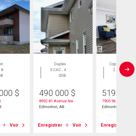
on
Duplex
Copropriété
 8
5 CAC , 4
2 CAC , 2
DB
SDB
SDB
 000
$
490 000
$
519 900
t
8952 81 Avenue Nw
7905 96 Street Nw
B
Edmonton, AB
Edmonton, AB
Voir
Enregistrer
Voir
Enregistrer