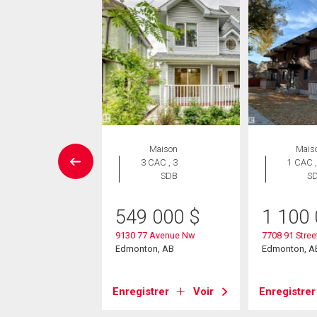
Maison
Maison
Mais
 CAC , 4
3 CAC , 3
1 CAC ,
SDB
SDB
S
0 000
$
549 000
$
1 100
4 Avenue Nw
9130 77 Avenue Nw
7708 91 Stree
on, AB
Edmonton, AB
Edmonton, A
strer
Voir
Enregistrer
Voir
Enregistrer