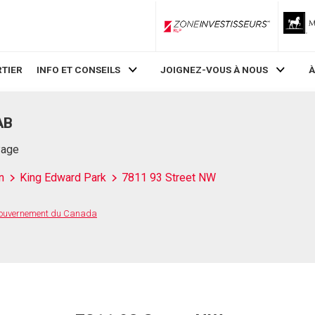
ZoneInvestisseurs RLP
TIER
INFO ET CONSEILS
JOIGNEZ-VOUS À NOUS
À
AB
Page
n
King Edward Park
7811 93 Street NW
 Gouvernement du Canada