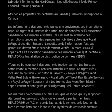
Labrador
|
Territoires du Nord-Ouest
|
Nouvelle-Écosse
|
Île-du-Prince-
Édouard
|
Yukon
|
Nunavut
Afficher les propriétés résidentielles au Canada
|
Dernières inscriptions au
Canada
Les informations des propriétés sur ce site proviennent des inscriptions
Royal LePage
MD
et du service de distribution de données de l'Association
canadienne de l’immobilier (SDD®). SDD® met en référence des
inscriptions tenues par des agences immobilières autres que Royal
LePage et ses distributeurs. L'exactitude de l'information n'est pas
garantie et devrait être indépendamment vérifiée. La marque DDF®
appartient à l'Association canadienne de l’immobilier (ACI) et identifie le
REALTOR.ca Installation de distribution de données (SDD®).
*Tous les bureaux sont des propriétés indépendantes. Les bureaux
comprenant la mention « Services immobiliers Royal LePage
MD
Ltée »,
incluant sa division « Johnston & Daniel
MD
», « Royal LePage
MD
Credit
Valley Real Estate, Brokerage », « Royal LePage
MD
West Real Estate Services
», « Royal LePage
MD
Sussex », et « Les immeubles Mont-Tremblant »
appartiennent et sont gérés par Bridgemarq Real Estate Services
MD
.
Les marques de commerce MLS® ainsi que les logos qui s'y rapportent
désignent les services professionnels rendus par les membres
REALTORS® de l'ACI en vue de l'achat, de la vente et de la location de
biens immobiliers dans le cadre d'un système de vente collaborative.