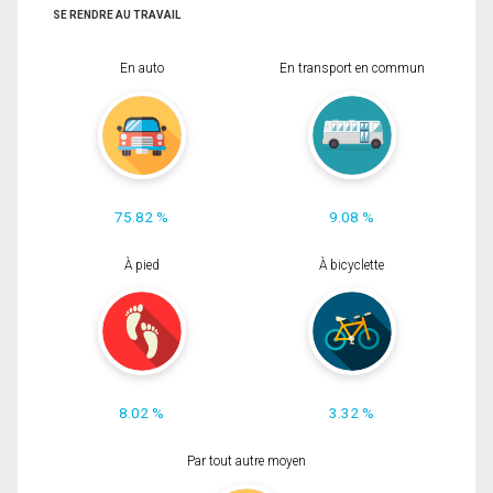
SE RENDRE AU TRAVAIL
En auto
En transport en commun
75.82 %
9.08 %
À pied
À bicyclette
8.02 %
3.32 %
Par tout autre moyen