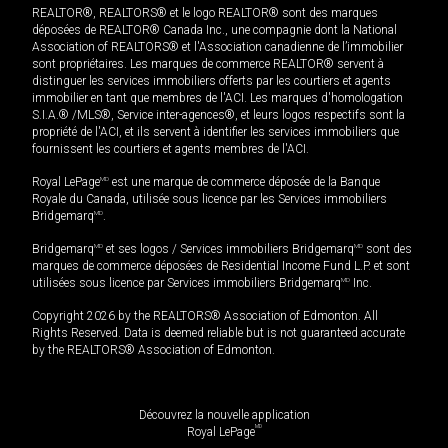
REALTOR®, REALTORS® et le logo REALTOR® sont des marques
déposées de REALTOR® Canada Inc., une compagnie dont la National
Association of REALTORS® et l'Association canadienne de l’immobilier
sont propriétaires. Les marques de commerce REALTOR® servent à
distinguer les services immobiliers offerts par les courtiers et agents
immobilier en tant que membres de l'ACI. Les marques d'homologation
S.I.A.® /MLS®, Service inter-agences®, et leurs logos respectifs sont la
propriété de l'ACI, et ils servent à identifier les services immobiliers que
fournissent les courtiers et agents membres de l'ACI.
Royal LePage
MD
est une marque de commerce déposée de la Banque
Royale du Canada, utilisée sous licence par les Services immobiliers
Bridgemarq
MD
.
Bridgemarq
MD
et ses logos / Services immobiliers Bridgemarq
MD
sont des
marques de commerce déposées de Residential Income Fund L.P. et sont
utilisées sous licence par Services immobiliers Bridgemarq
MD
Inc.
Copyright 2026 by the REALTORS® Association of Edmonton. All
Rights Reserved. Data is deemed reliable but is not guaranteed accurate
by the REALTORS® Association of Edmonton.
Découvrez la nouvelle application
MD
Royal LePage