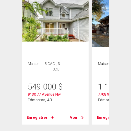
ION
Maison
3 CAC , 3
Maison
1 CAC , 8
SDB
SDB
549 000
$
1 100 00
9130 77 Avenue Nw
7708 91 Street
Edmonton, AB
Edmonton, AB
Enregistrer
Voir
Enregistrer
Voir