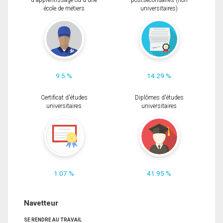
d'apprentissage ou d'une
postsecondaires (non
école de métiers
universitaires)
9.5 %
14.29 %
Certificat d'études
Diplômes d'études
universitaires
universitaires
1.07 %
41.95 %
Navetteur
SE RENDRE AU TRAVAIL