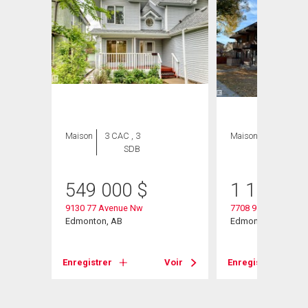
ION
Maison
3 CAC , 3
Maison
1 CAC , 8
SDB
SDB
549 000
$
1 100 00
9130 77 Avenue Nw
7708 91 Street
Edmonton, AB
Edmonton, AB
Enregistrer
Voir
Enregistrer
Voir