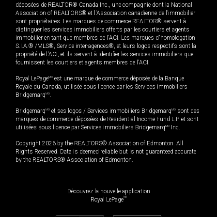
déposées de REALTOR® Canada Inc., une compagnie dont la National
Association of REALTORS® et l'Association canadienne de l’immobilier
sont propriétaires. Les marques de commerce REALTOR® servent à
distinguer les services immobiliers offerts par les courtiers et agents
immobilier en tant que membres de l'ACI. Les marques d'homologation
S.I.A.® /MLS®, Service inter-agences®, et leurs logos respectifs sont la
propriété de l'ACI, et ils servent à identifier les services immobiliers que
fournissent les courtiers et agents membres de l'ACI.
Royal LePage
MD
est une marque de commerce déposée de la Banque
Royale du Canada, utilisée sous licence par les Services immobiliers
Bridgemarq
MD
.
Bridgemarq
MD
et ses logos / Services immobiliers Bridgemarq
MD
sont des
marques de commerce déposées de Residential Income Fund L.P. et sont
utilisées sous licence par Services immobiliers Bridgemarq
MD
Inc.
Copyright 2026 by the REALTORS® Association of Edmonton. All
Rights Reserved. Data is deemed reliable but is not guaranteed accurate
by the REALTORS® Association of Edmonton.
Découvrez la nouvelle application
MD
Royal LePage