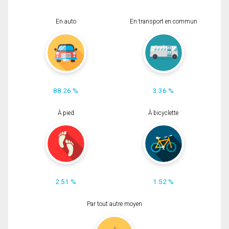
En auto
En transport en commun
88.26 %
3.36 %
À pied
À bicyclette
2.51 %
1.52 %
Par tout autre moyen