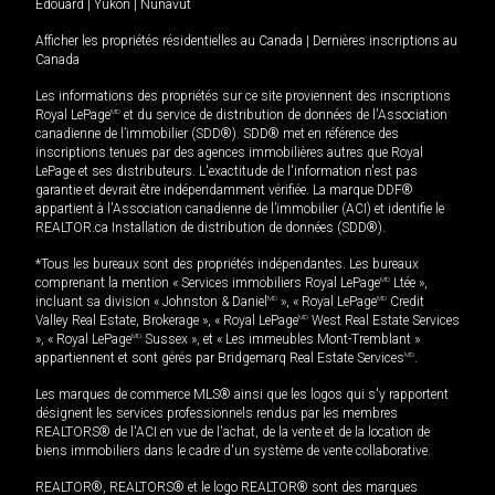
Édouard
|
Yukon
|
Nunavut
Afficher les propriétés résidentielles au Canada
|
Dernières inscriptions au
Canada
Les informations des propriétés sur ce site proviennent des inscriptions
Royal LePage
MD
et du service de distribution de données de l'Association
canadienne de l’immobilier (SDD®). SDD® met en référence des
inscriptions tenues par des agences immobilières autres que Royal
LePage et ses distributeurs. L'exactitude de l'information n'est pas
garantie et devrait être indépendamment vérifiée. La marque DDF®
appartient à l'Association canadienne de l’immobilier (ACI) et identifie le
REALTOR.ca Installation de distribution de données (SDD®).
*Tous les bureaux sont des propriétés indépendantes. Les bureaux
comprenant la mention « Services immobiliers Royal LePage
MD
Ltée »,
incluant sa division « Johnston & Daniel
MD
», « Royal LePage
MD
Credit
Valley Real Estate, Brokerage », « Royal LePage
MD
West Real Estate Services
», « Royal LePage
MD
Sussex », et « Les immeubles Mont-Tremblant »
appartiennent et sont gérés par Bridgemarq Real Estate Services
MD
.
Les marques de commerce MLS® ainsi que les logos qui s'y rapportent
désignent les services professionnels rendus par les membres
REALTORS® de l'ACI en vue de l'achat, de la vente et de la location de
biens immobiliers dans le cadre d'un système de vente collaborative.
REALTOR®, REALTORS® et le logo REALTOR® sont des marques