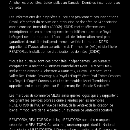
Afficher les propriétés résidentielles au Canada
|
Dernières inscriptions au
Canada
Les informations des propriétés sur ce site proviennent des inscriptions
Royal LePage
MD
et du service de distribution de données de l'Association
canadienne de l’immobilier (SDD®). SDD® met en référence des
inscriptions tenues par des agences immobilières autres que Royal
LePage et ses distributeurs. L'exactitude de l'information n'est pas
garantie et devrait être indépendamment vérifiée. La marque DDF®
appartient à l'Association canadienne de l’immobilier (ACI) et identifie le
REALTOR.ca Installation de distribution de données (SDD®).
*Tous les bureaux sont des propriétés indépendantes. Les bureaux
comprenant la mention « Services immobiliers Royal LePage
MD
Ltée »,
incluant sa division « Johnston & Daniel
MD
», « Royal LePage
MD
Credit
Valley Real Estate, Brokerage », « Royal LePage
MD
West Real Estate Services
», « Royal LePage
MD
Sussex », et « Les immeubles Mont-Tremblant »
appartiennent et sont gérés par Bridgemarq Real Estate Services
MD
.
Les marques de commerce MLS® ainsi que les logos qui s'y rapportent
désignent les services professionnels rendus par les membres
REALTORS® de l'ACI en vue de l'achat, de la vente et de la location de
biens immobiliers dans le cadre d'un système de vente collaborative.
REALTOR®, REALTORS® et le logo REALTOR® sont des marques
déposées de REALTOR® Canada Inc., une compagnie dont la National
Association of REALTORS® et l'Association canadienne de l’immobilier