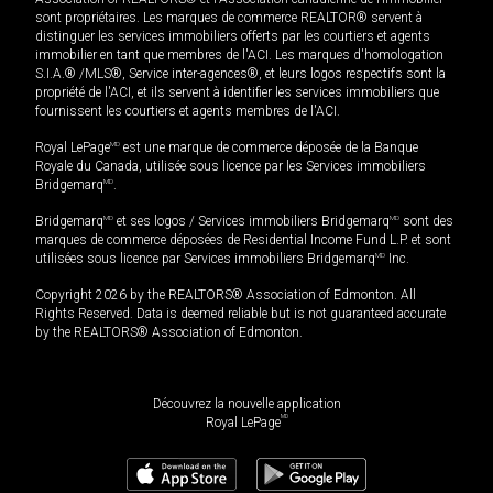
sont propriétaires. Les marques de commerce REALTOR® servent à
distinguer les services immobiliers offerts par les courtiers et agents
immobilier en tant que membres de l'ACI. Les marques d'homologation
S.I.A.® /MLS®, Service inter-agences®, et leurs logos respectifs sont la
propriété de l'ACI, et ils servent à identifier les services immobiliers que
fournissent les courtiers et agents membres de l'ACI.
Royal LePage
MD
est une marque de commerce déposée de la Banque
Royale du Canada, utilisée sous licence par les Services immobiliers
Bridgemarq
MD
.
Bridgemarq
MD
et ses logos / Services immobiliers Bridgemarq
MD
sont des
marques de commerce déposées de Residential Income Fund L.P. et sont
utilisées sous licence par Services immobiliers Bridgemarq
MD
Inc.
Copyright 2026 by the REALTORS® Association of Edmonton. All
Rights Reserved. Data is deemed reliable but is not guaranteed accurate
by the REALTORS® Association of Edmonton.
Découvrez la nouvelle application
MD
Royal LePage