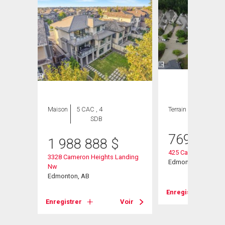
Maison
5 CAC , 4
Terrain
SDB
769 000
1 988 888
$
425 Caldwell Place
3328 Cameron Heights Landing
ve Nw
Edmonton, AB
Nw
Edmonton, AB
Enregistrer
Voir
Enregistrer
Voir