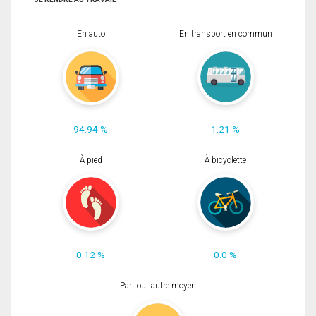
En auto
En transport en commun
94.94 %
1.21 %
À pied
À bicyclette
0.12 %
0.0 %
Par tout autre moyen