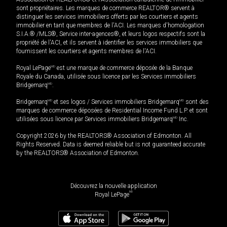
sont propriétaires. Les marques de commerce REALTOR® servent à
distinguer les services immobiliers offerts par les courtiers et agents
immobilier en tant que membres de l'ACI. Les marques d'homologation
S.I.A.® /MLS®, Service inter-agences®, et leurs logos respectifs sont la
propriété de l'ACI, et ils servent à identifier les services immobiliers que
fournissent les courtiers et agents membres de l'ACI.
Royal LePage
MD
est une marque de commerce déposée de la Banque
Royale du Canada, utilisée sous licence par les Services immobiliers
Bridgemarq
MD
.
Bridgemarq
MD
et ses logos / Services immobiliers Bridgemarq
MD
sont des
marques de commerce déposées de Residential Income Fund L.P. et sont
utilisées sous licence par Services immobiliers Bridgemarq
MD
Inc.
Copyright 2026 by the REALTORS® Association of Edmonton. All
Rights Reserved. Data is deemed reliable but is not guaranteed accurate
by the REALTORS® Association of Edmonton.
Découvrez la nouvelle application
MD
Royal LePage