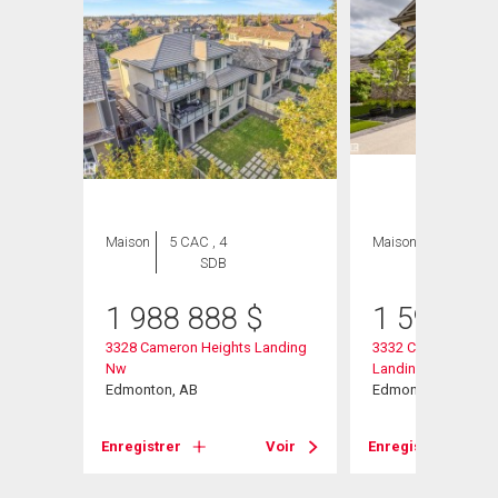
Maison
5 CAC , 4
Maison
6 CAC , 6
SDB
SDB
1 988 888
$
1 599 99
nding
3328 Cameron Heights Landing
3332 Cameron Heig
Nw
Landing Nw
Edmonton, AB
Edmonton, AB
Voir
Enregistrer
Voir
Enregistrer