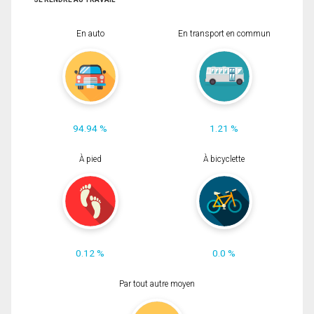
En auto
En transport en commun
94.94 %
1.21 %
À pied
À bicyclette
0.12 %
0.0 %
Par tout autre moyen