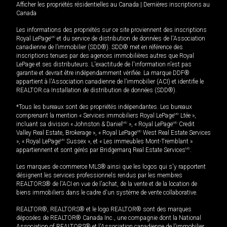
Afficher les propriétés résidentielles au Canada
|
Dernières inscriptions au
Canada
Les informations des propriétés sur ce site proviennent des inscriptions
Royal LePage
MD
et du service de distribution de données de l'Association
canadienne de l’immobilier (SDD®). SDD® met en référence des
inscriptions tenues par des agences immobilières autres que Royal
LePage et ses distributeurs. L'exactitude de l'information n'est pas
garantie et devrait être indépendamment vérifiée. La marque DDF®
appartient à l'Association canadienne de l’immobilier (ACI) et identifie le
REALTOR.ca Installation de distribution de données (SDD®).
*Tous les bureaux sont des propriétés indépendantes. Les bureaux
comprenant la mention « Services immobiliers Royal LePage
MD
Ltée »,
incluant sa division « Johnston & Daniel
MD
», « Royal LePage
MD
Credit
Valley Real Estate, Brokerage », « Royal LePage
MD
West Real Estate Services
», « Royal LePage
MD
Sussex », et « Les immeubles Mont-Tremblant »
appartiennent et sont gérés par Bridgemarq Real Estate Services
MD
.
Les marques de commerce MLS® ainsi que les logos qui s'y rapportent
désignent les services professionnels rendus par les membres
REALTORS® de l'ACI en vue de l'achat, de la vente et de la location de
biens immobiliers dans le cadre d'un système de vente collaborative.
REALTOR®, REALTORS® et le logo REALTOR® sont des marques
déposées de REALTOR® Canada Inc., une compagnie dont la National
Association of REALTORS® et l'Association canadienne de l’immobilier