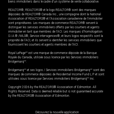
biens immobiliers dans le cadre d'un système de vente collaborative.
REALTOR®, REALTORS® et le logo REALTOR® sont des marques
déposées de REALTOR® Canada Inc., une compagnie dont la National
Association of REALTORS® et l'Association canadienne de l’immobilier
sont propriétaires. Les marques de commerce REALTOR® servent à
distinguer les services immobiliers offerts par les courtiers et agents
immobilier en tant que membres de l'ACI. Les marques d'homologation
S.I.A.® /MLS®, Service inter-agences®, et leurs logos respectifs sont la
propriété de l'ACI, et ils servent à identifier les services immobiliers que
fournissent les courtiers et agents membres de l'ACI.
Royal LePage
MD
est une marque de commerce déposée de la Banque
Royale du Canada, utilisée sous licence par les Services immobiliers
Bridgemarq
MD
.
Bridgemarq
MD
et ses logos / Services immobiliers Bridgemarq
MD
sont des
marques de commerce déposées de Residential Income Fund L.P. et sont
utilisées sous licence par Services immobiliers Bridgemarq
MD
Inc.
Copyright 2026 by the REALTORS® Association of Edmonton. All
Rights Reserved. Data is deemed reliable but is not guaranteed accurate
by the REALTORS® Association of Edmonton.
Découvrez la nouvelle application