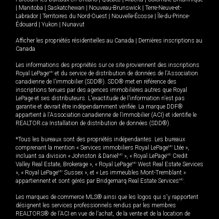
|
Manitoba
|
Saskatchewan
|
Nouveau-Brunswick
|
Terre-Neuve-et-
Labrador
|
Territoires du Nord-Ouest
|
Nouvelle-Écosse
|
Île-du-Prince-
Édouard
|
Yukon
|
Nunavut
Afficher les propriétés résidentielles au Canada
|
Dernières inscriptions au
Canada
Les informations des propriétés sur ce site proviennent des inscriptions
Royal LePage
MD
et du service de distribution de données de l'Association
canadienne de l’immobilier (SDD®). SDD® met en référence des
inscriptions tenues par des agences immobilières autres que Royal
LePage et ses distributeurs. L'exactitude de l'information n'est pas
garantie et devrait être indépendamment vérifiée. La marque DDF®
appartient à l'Association canadienne de l’immobilier (ACI) et identifie le
REALTOR.ca Installation de distribution de données (SDD®).
*Tous les bureaux sont des propriétés indépendantes. Les bureaux
comprenant la mention « Services immobiliers Royal LePage
MD
Ltée »,
incluant sa division « Johnston & Daniel
MD
», « Royal LePage
MD
Credit
Valley Real Estate, Brokerage », « Royal LePage
MD
West Real Estate Services
», « Royal LePage
MD
Sussex », et « Les immeubles Mont-Tremblant »
appartiennent et sont gérés par Bridgemarq Real Estate Services
MD
.
Les marques de commerce MLS® ainsi que les logos qui s'y rapportent
désignent les services professionnels rendus par les membres
REALTORS® de l'ACI en vue de l'achat, de la vente et de la location de