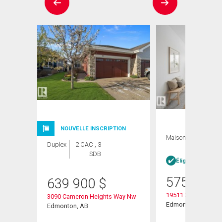
NOUVELLE INSCRIPTION
Maison
3 CAC , 3
Duplex
2 CAC , 3
SDB
SDB
Éligible Louer po
575 000
639 900
$
t Nw
19511 30 Avenue
3090 Cameron Heights Way Nw
Edmonton, AB
Edmonton, AB
Voir