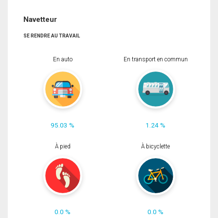
Navetteur
SE RENDRE AU TRAVAIL
En auto
En transport en commun
95.03 %
1.24 %
À pied
À bicyclette
0.0 %
0.0 %