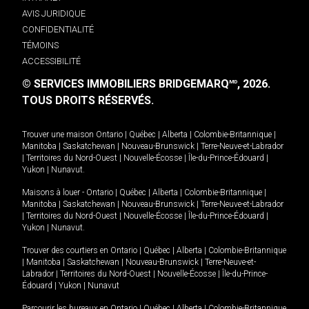
AVIS JURIDIQUE
CONFIDENTIALITÉ
TÉMOINS
ACCESSIBILITÉ
© SERVICES IMMOBILIERS BRIDGEMARQ
, 2026.
MD
TOUS DROITS RÉSERVÉS.
Trouver une maison
Ontario
|
Québec
|
Alberta
|
Colombie-Britannique
|
Manitoba
|
Saskatchewan
|
Nouveau-Brunswick
|
Terre-Neuve-et-Labrador
|
Territoires du Nord-Ouest
|
Nouvelle-Écosse
|
Île-du-Prince-Édouard
|
Yukon
|
Nunavut
.
Maisons à louer -
Ontario
|
Québec
|
Alberta
|
Colombie-Britannique
|
Manitoba
|
Saskatchewan
|
Nouveau-Brunswick
|
Terre-Neuve-et-Labrador
|
Territoires du Nord-Ouest
|
Nouvelle-Écosse
|
Île-du-Prince-Édouard
|
Yukon
|
Nunavut
.
Trouver des courtiers en
Ontario
|
Québec
|
Alberta
|
Colombie-Britannique
|
Manitoba
|
Saskatchewan
|
Nouveau-Brunswick
|
Terre-Neuve-et-
Labrador
|
Territoires du Nord-Ouest
|
Nouvelle-Écosse
|
Île-du-Prince-
Édouard
|
Yukon
|
Nunavut
Parcourir les bureaux en
Ontario
|
Québec
|
Alberta
|
Colombie-Britannique