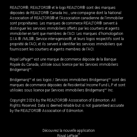
REALTOR®, REALTORS® et le logo REALTOR® sont des marques
déposées de REALTOR® Canada Inc., une compagnie dont la National
Association of REALTORS® et l'Association canadienne de l’immobilier
sont propriétaires. Les marques de commerce REALTOR® servent à
distinguer les services immobiliers offerts par les courtiers et agents
immobilier en tant que membres de l'ACI. Les marques d'homologation
S.I.A.® /MLS®, Service inter-agences®, et leurs logos respectifs sont la
propriété de l'ACI, et ils servent à identifier les services immobiliers que
fournissent les courtiers et agents membres de l'ACI.
Royal LePage
MD
est une marque de commerce déposée de la Banque
Royale du Canada, utilisée sous licence par les Services immobiliers
Bridgemarq
MD
.
Bridgemarq
MD
et ses logos / Services immobiliers Bridgemarq
MD
sont des
marques de commerce déposées de Residential Income Fund L.P. et sont
utilisées sous licence par Services immobiliers Bridgemarq
MD
Inc.
Copyright 2026 by the REALTORS® Association of Edmonton. All
Rights Reserved. Data is deemed reliable but is not guaranteed accurate
by the REALTORS® Association of Edmonton.
Découvrez la nouvelle application
MD
Royal LePage