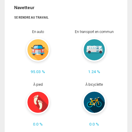
Navetteur
SE RENDRE AU TRAVAIL
En auto
En transport en commun
95.03 %
1.24 %
À pied
À bicyclette
0.0 %
0.0 %