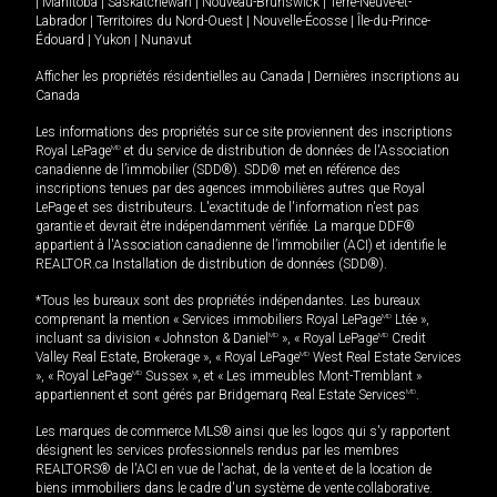
|
Manitoba
|
Saskatchewan
|
Nouveau-Brunswick
|
Terre-Neuve-et-
Labrador
|
Territoires du Nord-Ouest
|
Nouvelle-Écosse
|
Île-du-Prince-
Édouard
|
Yukon
|
Nunavut
Afficher les propriétés résidentielles au Canada
|
Dernières inscriptions au
Canada
Les informations des propriétés sur ce site proviennent des inscriptions
Royal LePage
MD
et du service de distribution de données de l'Association
canadienne de l’immobilier (SDD®). SDD® met en référence des
inscriptions tenues par des agences immobilières autres que Royal
LePage et ses distributeurs. L'exactitude de l'information n'est pas
garantie et devrait être indépendamment vérifiée. La marque DDF®
appartient à l'Association canadienne de l’immobilier (ACI) et identifie le
REALTOR.ca Installation de distribution de données (SDD®).
*Tous les bureaux sont des propriétés indépendantes. Les bureaux
comprenant la mention « Services immobiliers Royal LePage
MD
Ltée »,
incluant sa division « Johnston & Daniel
MD
», « Royal LePage
MD
Credit
Valley Real Estate, Brokerage », « Royal LePage
MD
West Real Estate Services
», « Royal LePage
MD
Sussex », et « Les immeubles Mont-Tremblant »
appartiennent et sont gérés par Bridgemarq Real Estate Services
MD
.
Les marques de commerce MLS® ainsi que les logos qui s'y rapportent
désignent les services professionnels rendus par les membres
REALTORS® de l'ACI en vue de l'achat, de la vente et de la location de
biens immobiliers dans le cadre d'un système de vente collaborative.