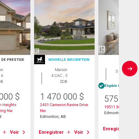
 DE PRESTIGE
NOUVELLE INSCRIPTION
Maison
on
Maison
3 CAC , 3
 6
4 CAC , 5
SDB
DB
SDB
Éligible Louer pour 
 000
$
1 470 000
$
575 000
n Heights
2451 Cameron Ravine Drive
19511 30 Avenue
ding Nw
Nw
Edmonton, AB
B
Edmonton, AB
Enregistrer
Voir
Enregistrer
Voir