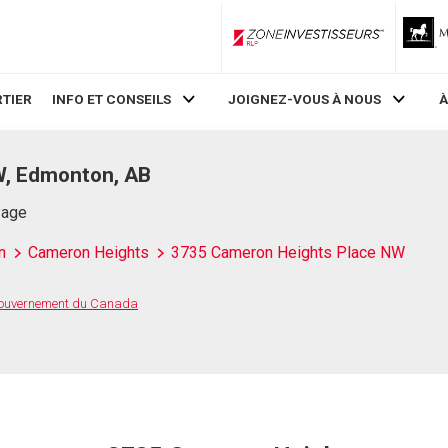
ZoneInvestisseurs RLP
TIER
INFO ET CONSEILS
JOIGNEZ-VOUS À NOUS
À
W, Edmonton, AB
Page
n
Cameron Heights
3735 Cameron Heights Place NW
 Gouvernement du Canada