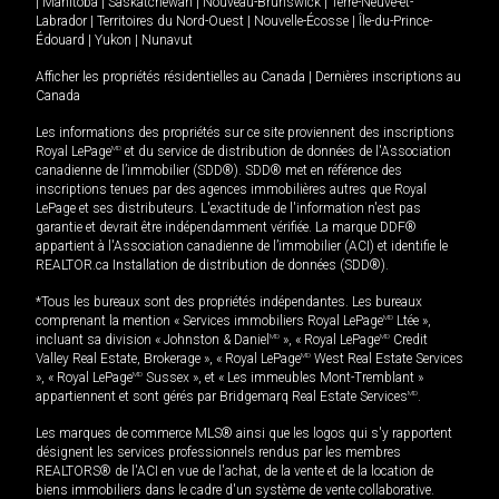
|
Manitoba
|
Saskatchewan
|
Nouveau-Brunswick
|
Terre-Neuve-et-
Labrador
|
Territoires du Nord-Ouest
|
Nouvelle-Écosse
|
Île-du-Prince-
Édouard
|
Yukon
|
Nunavut
Afficher les propriétés résidentielles au Canada
|
Dernières inscriptions au
Canada
Les informations des propriétés sur ce site proviennent des inscriptions
Royal LePage
MD
et du service de distribution de données de l'Association
canadienne de l’immobilier (SDD®). SDD® met en référence des
inscriptions tenues par des agences immobilières autres que Royal
LePage et ses distributeurs. L'exactitude de l'information n'est pas
garantie et devrait être indépendamment vérifiée. La marque DDF®
appartient à l'Association canadienne de l’immobilier (ACI) et identifie le
REALTOR.ca Installation de distribution de données (SDD®).
*Tous les bureaux sont des propriétés indépendantes. Les bureaux
comprenant la mention « Services immobiliers Royal LePage
MD
Ltée »,
incluant sa division « Johnston & Daniel
MD
», « Royal LePage
MD
Credit
Valley Real Estate, Brokerage », « Royal LePage
MD
West Real Estate Services
», « Royal LePage
MD
Sussex », et « Les immeubles Mont-Tremblant »
appartiennent et sont gérés par Bridgemarq Real Estate Services
MD
.
Les marques de commerce MLS® ainsi que les logos qui s'y rapportent
désignent les services professionnels rendus par les membres
REALTORS® de l'ACI en vue de l'achat, de la vente et de la location de
biens immobiliers dans le cadre d'un système de vente collaborative.