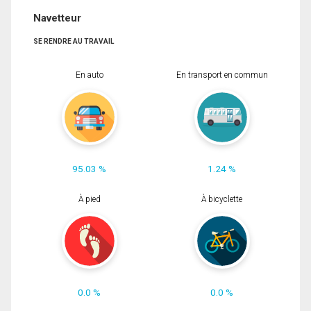
Navetteur
SE RENDRE AU TRAVAIL
En auto
En transport en commun
95.03 %
1.24 %
À pied
À bicyclette
0.0 %
0.0 %