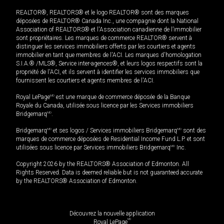
REALTOR®, REALTORS® et le logo REALTOR® sont des marques
déposées de REALTOR® Canada Inc., une compagnie dont la National
Association of REALTORS® et l'Association canadienne de l’immobilier
sont propriétaires. Les marques de commerce REALTOR® servent à
distinguer les services immobiliers offerts par les courtiers et agents
immobilier en tant que membres de l'ACI. Les marques d'homologation
S.I.A.® /MLS®, Service inter-agences®, et leurs logos respectifs sont la
propriété de l'ACI, et ils servent à identifier les services immobiliers que
fournissent les courtiers et agents membres de l'ACI.
Royal LePage
MD
est une marque de commerce déposée de la Banque
Royale du Canada, utilisée sous licence par les Services immobiliers
Bridgemarq
MD
.
Bridgemarq
MD
et ses logos / Services immobiliers Bridgemarq
MD
sont des
marques de commerce déposées de Residential Income Fund L.P. et sont
utilisées sous licence par Services immobiliers Bridgemarq
MD
Inc.
Copyright 2026 by the REALTORS® Association of Edmonton. All
Rights Reserved. Data is deemed reliable but is not guaranteed accurate
by the REALTORS® Association of Edmonton.
Découvrez la nouvelle application
MD
Royal LePage