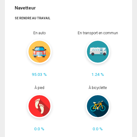
Navetteur
SE RENDRE AU TRAVAIL
En auto
En transport en commun
95.03 %
1.24 %
À pied
À bicyclette
0.0 %
0.0 %