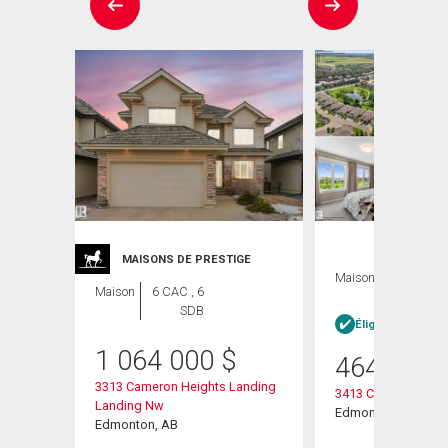
ION
MAISONS DE PRESTIGE
Maison
3 CAC , 3
Maison
6 CAC , 6
SDB
SDB
Éligible Louer po
1 064 000
$
464 900
3313 Cameron Heights Landing
3413 Cameron Heig
Landing Nw
Edmonton, AB
Edmonton, AB