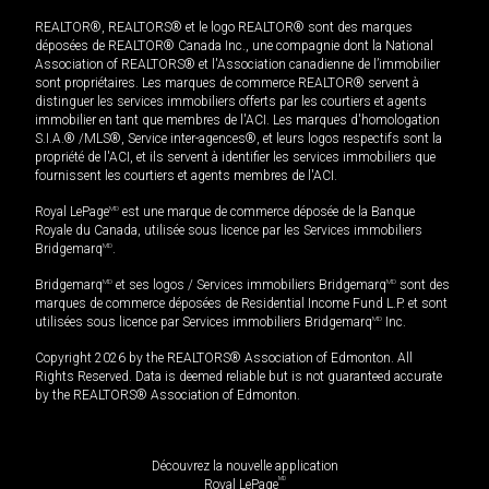
REALTOR®, REALTORS® et le logo REALTOR® sont des marques
déposées de REALTOR® Canada Inc., une compagnie dont la National
Association of REALTORS® et l'Association canadienne de l’immobilier
sont propriétaires. Les marques de commerce REALTOR® servent à
distinguer les services immobiliers offerts par les courtiers et agents
immobilier en tant que membres de l'ACI. Les marques d'homologation
S.I.A.® /MLS®, Service inter-agences®, et leurs logos respectifs sont la
propriété de l'ACI, et ils servent à identifier les services immobiliers que
fournissent les courtiers et agents membres de l'ACI.
Royal LePage
MD
est une marque de commerce déposée de la Banque
Royale du Canada, utilisée sous licence par les Services immobiliers
Bridgemarq
MD
.
Bridgemarq
MD
et ses logos / Services immobiliers Bridgemarq
MD
sont des
marques de commerce déposées de Residential Income Fund L.P. et sont
utilisées sous licence par Services immobiliers Bridgemarq
MD
Inc.
Copyright 2026 by the REALTORS® Association of Edmonton. All
Rights Reserved. Data is deemed reliable but is not guaranteed accurate
by the REALTORS® Association of Edmonton.
Découvrez la nouvelle application
MD
Royal LePage