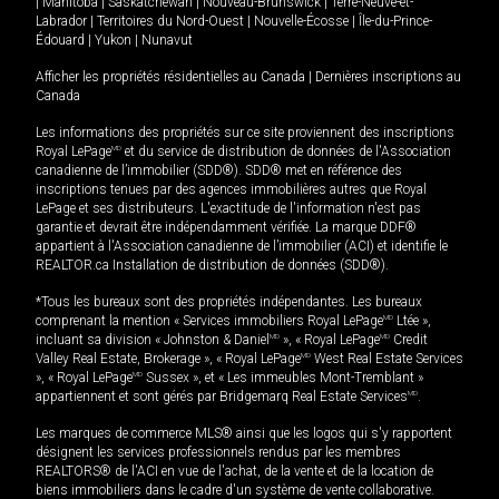
|
Manitoba
|
Saskatchewan
|
Nouveau-Brunswick
|
Terre-Neuve-et-
Labrador
|
Territoires du Nord-Ouest
|
Nouvelle-Écosse
|
Île-du-Prince-
Édouard
|
Yukon
|
Nunavut
Afficher les propriétés résidentielles au Canada
|
Dernières inscriptions au
Canada
Les informations des propriétés sur ce site proviennent des inscriptions
Royal LePage
MD
et du service de distribution de données de l'Association
canadienne de l’immobilier (SDD®). SDD® met en référence des
inscriptions tenues par des agences immobilières autres que Royal
LePage et ses distributeurs. L'exactitude de l'information n'est pas
garantie et devrait être indépendamment vérifiée. La marque DDF®
appartient à l'Association canadienne de l’immobilier (ACI) et identifie le
REALTOR.ca Installation de distribution de données (SDD®).
*Tous les bureaux sont des propriétés indépendantes. Les bureaux
comprenant la mention « Services immobiliers Royal LePage
MD
Ltée »,
incluant sa division « Johnston & Daniel
MD
», « Royal LePage
MD
Credit
Valley Real Estate, Brokerage », « Royal LePage
MD
West Real Estate Services
», « Royal LePage
MD
Sussex », et « Les immeubles Mont-Tremblant »
appartiennent et sont gérés par Bridgemarq Real Estate Services
MD
.
Les marques de commerce MLS® ainsi que les logos qui s'y rapportent
désignent les services professionnels rendus par les membres
REALTORS® de l'ACI en vue de l'achat, de la vente et de la location de
biens immobiliers dans le cadre d'un système de vente collaborative.