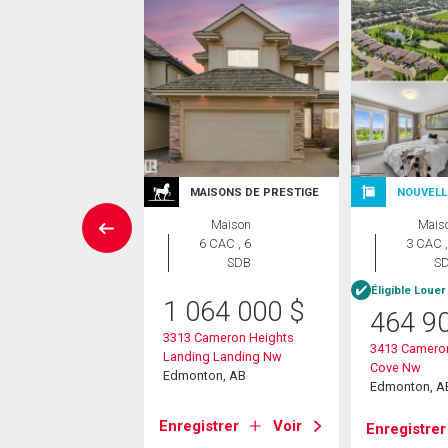
MAISONS DE PRESTIGE
NOUVELL
Maison
Maison
Mais
 CAC , 4
6 CAC , 6
3 CAC ,
SDB
SDB
S
e Louer pour acheter
Éligible Louer
1 064 000
$
9 900
$
464 9
3313 Cameron Heights
ahley Crest Nw
3413 Camero
Landing Landing Nw
on, AB
Cove Nw
Edmonton, AB
Edmonton, A
strer
Voir
Enregistrer
Voir
Enregistrer