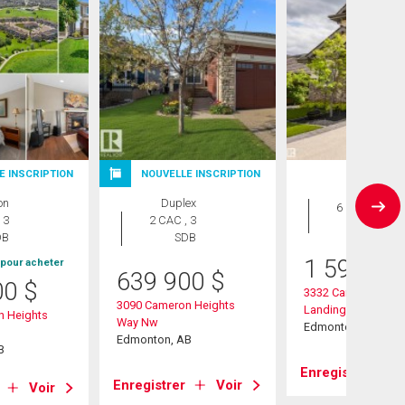
E INSCRIPTION
NOUVELLE INSCRIPTION
Maison
on
Duplex
6 CAC , 6
 3
2 CAC , 3
SDB
DB
SDB
1 599 99
 pour acheter
639 900
$
00
$
3332 Cameron Heig
3090 Cameron Heights
Landing Landing 
n Heights
Way Nw
Edmonton, AB
Edmonton, AB
B
Enregistrer
Enregistrer
Voir
Voir