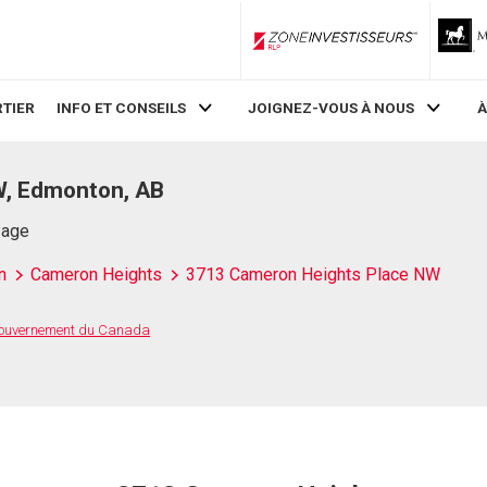
ZoneInvestisseurs RLP
TIER
INFO ET CONSEILS
JOIGNEZ-VOUS À NOUS
À
W, Edmonton, AB
Page
n
Cameron Heights
3713 Cameron Heights Place NW
 Gouvernement du Canada