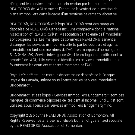
désignent les services professionnels rendus par les membres
REALTORS® de l'ACI en vue de l'achat, de la vente et de la location de
biens immobiliers dans le cadre d'un système de vente collaborative.
REALTOR®, REALTORS® et le logo REALTOR® sont des marques
déposées de REALTOR® Canada Inc., une compagnie dont la National
Association of REALTORS® et l'Association canadienne de l’immobilier
sont propriétaires. Les marques de commerce REALTOR® servent à
distinguer les services immobiliers offerts par les courtiers et agents
immobilier en tant que membres de l'ACI. Les marques d'homologation
S.I.A.® /MLS®, Service inter-agences®, et leurs logos respectifs sont la
propriété de l'ACI, et ils servent à identifier les services immobiliers que
fournissent les courtiers et agents membres de l'ACI.
Royal LePage
MD
est une marque de commerce déposée de la Banque
Royale du Canada, utilisée sous licence par les Services immobiliers
Bridgemarq
MD
.
Bridgemarq
MD
et ses logos / Services immobiliers Bridgemarq
MD
sont des
marques de commerce déposées de Residential Income Fund L.P. et sont
utilisées sous licence par Services immobiliers Bridgemarq
MD
Inc.
Copyright 2026 by the REALTORS® Association of Edmonton. All
Rights Reserved. Data is deemed reliable but is not guaranteed accurate
by the REALTORS® Association of Edmonton.