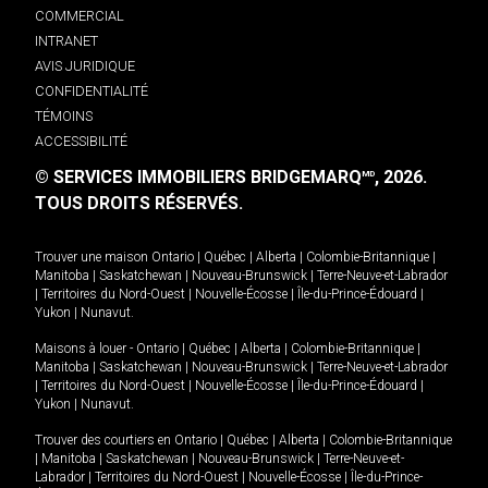
COMMERCIAL
INTRANET
AVIS JURIDIQUE
CONFIDENTIALITÉ
TÉMOINS
ACCESSIBILITÉ
© SERVICES IMMOBILIERS BRIDGEMARQ
, 2026.
MD
TOUS DROITS RÉSERVÉS.
Trouver une maison
Ontario
|
Québec
|
Alberta
|
Colombie-Britannique
|
Manitoba
|
Saskatchewan
|
Nouveau-Brunswick
|
Terre-Neuve-et-Labrador
|
Territoires du Nord-Ouest
|
Nouvelle-Écosse
|
Île-du-Prince-Édouard
|
Yukon
|
Nunavut
.
Maisons à louer -
Ontario
|
Québec
|
Alberta
|
Colombie-Britannique
|
Manitoba
|
Saskatchewan
|
Nouveau-Brunswick
|
Terre-Neuve-et-Labrador
|
Territoires du Nord-Ouest
|
Nouvelle-Écosse
|
Île-du-Prince-Édouard
|
Yukon
|
Nunavut
.
Trouver des courtiers en
Ontario
|
Québec
|
Alberta
|
Colombie-Britannique
|
Manitoba
|
Saskatchewan
|
Nouveau-Brunswick
|
Terre-Neuve-et-
Labrador
|
Territoires du Nord-Ouest
|
Nouvelle-Écosse
|
Île-du-Prince-