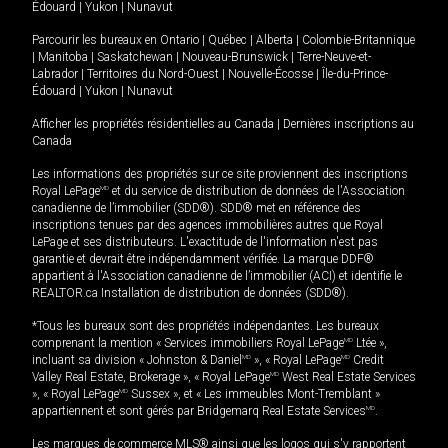
Édouard
|
Yukon
|
Nunavut
Parcourir les bureaux en
Ontario
|
Québec
|
Alberta
|
Colombie-Britannique
|
Manitoba
|
Saskatchewan
|
Nouveau-Brunswick
|
Terre-Neuve-et-
Labrador
|
Territoires du Nord-Ouest
|
Nouvelle-Écosse
|
Île-du-Prince-
Édouard
|
Yukon
|
Nunavut
Afficher les propriétés résidentielles au Canada
|
Dernières inscriptions au
Canada
Les informations des propriétés sur ce site proviennent des inscriptions
Royal LePage
MD
et du service de distribution de données de l'Association
canadienne de l’immobilier (SDD®). SDD® met en référence des
inscriptions tenues par des agences immobilières autres que Royal
LePage et ses distributeurs. L'exactitude de l'information n'est pas
garantie et devrait être indépendamment vérifiée. La marque DDF®
appartient à l'Association canadienne de l’immobilier (ACI) et identifie le
REALTOR.ca Installation de distribution de données (SDD®).
*Tous les bureaux sont des propriétés indépendantes. Les bureaux
comprenant la mention « Services immobiliers Royal LePage
MD
Ltée »,
incluant sa division « Johnston & Daniel
MD
», « Royal LePage
MD
Credit
Valley Real Estate, Brokerage », « Royal LePage
MD
West Real Estate Services
», « Royal LePage
MD
Sussex », et « Les immeubles Mont-Tremblant »
appartiennent et sont gérés par Bridgemarq Real Estate Services
MD
.
Les marques de commerce MLS® ainsi que les logos qui s'y rapportent