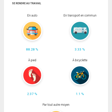
SE RENDRE AU TRAVAIL
En auto
En transport en commun
88.28 %
3.33 %
À pied
À bicyclette
2.37 %
1.1 %
Par tout autre moyen