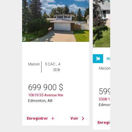
NOUVELLE INSC
Maison
5 CAC , 4
Maison
5 CAC , 3
SDB
SDB
699 900
$
599 900
10619 35 Avenue Nw
3508 106a Street N
Edmonton, AB
Edmonton, AB
Voir
Enregistrer
Voir
Enregistrer