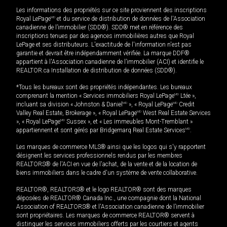
Les informations des propriétés sur ce site proviennent des inscriptions
Royal LePage
MD
et du service de distribution de données de l'Association
canadienne de l’immobilier (SDD®). SDD® met en référence des
inscriptions tenues par des agences immobilières autres que Royal
LePage et ses distributeurs. L'exactitude de l'information n'est pas
garantie et devrait être indépendamment vérifiée. La marque DDF®
appartient à l'Association canadienne de l’immobilier (ACI) et identifie le
REALTOR.ca Installation de distribution de données (SDD®).
*Tous les bureaux sont des propriétés indépendantes. Les bureaux
comprenant la mention « Services immobiliers Royal LePage
MD
Ltée »,
incluant sa division « Johnston & Daniel
MD
», « Royal LePage
MD
Credit
Valley Real Estate, Brokerage », « Royal LePage
MD
West Real Estate Services
», « Royal LePage
MD
Sussex », et « Les immeubles Mont-Tremblant »
appartiennent et sont gérés par Bridgemarq Real Estate Services
MD
.
Les marques de commerce MLS® ainsi que les logos qui s'y rapportent
désignent les services professionnels rendus par les membres
REALTORS® de l'ACI en vue de l'achat, de la vente et de la location de
biens immobiliers dans le cadre d'un système de vente collaborative.
REALTOR®, REALTORS® et le logo REALTOR® sont des marques
déposées de REALTOR® Canada Inc., une compagnie dont la National
Association of REALTORS® et l'Association canadienne de l’immobilier
sont propriétaires. Les marques de commerce REALTOR® servent à
distinguer les services immobiliers offerts par les courtiers et agents