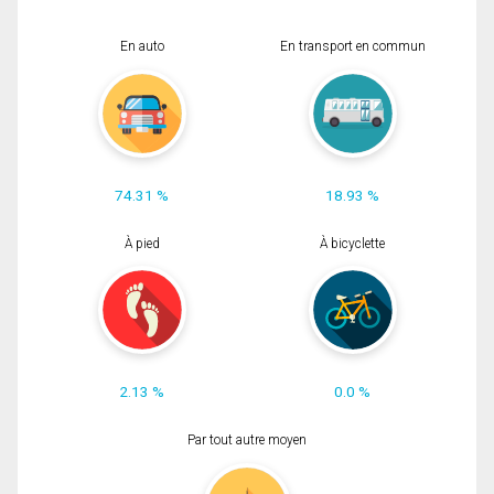
En auto
En transport en commun
74.31 %
18.93 %
À pied
À bicyclette
2.13 %
0.0 %
Par tout autre moyen