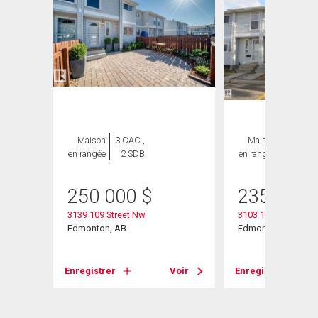
Maison
3 CAC ,
Maison
3 CAC ,
en rangée
2 SDB
en rangée
2 SDB
250 000
$
235 000
3139 109 Street Nw
3103 109 Street
Edmonton, AB
Edmonton, AB
Enregistrer
Voir
Enregistrer
Voir