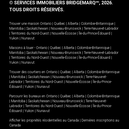
© SERVICES IMMOBILIERS BRIDGEMARQ
, 2026.
MD
TOUS DROITS RÉSERVÉS.
Trouver une maison
Ontario
|
Québec
|
Alberta
|
Colombie-Britannique
|
Manitoba
|
Saskatchewan
|
Nouveau-Brunswick
|
Terre-Neuve-et-Labrador
|
Territoires du Nord-Ouest
|
Nouvelle-Écosse
|
Île-du-Prince-Édouard
|
Yukon
|
Nunavut
.
Maisons à louer -
Ontario
|
Québec
|
Alberta
|
Colombie-Britannique
|
Manitoba
|
Saskatchewan
|
Nouveau-Brunswick
|
Terre-Neuve-et-Labrador
|
Territoires du Nord-Ouest
|
Nouvelle-Écosse
|
Île-du-Prince-Édouard
|
Yukon
|
Nunavut
.
Trouver des courtiers en
Ontario
|
Québec
|
Alberta
|
Colombie-Britannique
|
Manitoba
|
Saskatchewan
|
Nouveau-Brunswick
|
Terre-Neuve-et-
Labrador
|
Territoires du Nord-Ouest
|
Nouvelle-Écosse
|
Île-du-Prince-
Édouard
|
Yukon
|
Nunavut
Parcourir les bureaux en
Ontario
|
Québec
|
Alberta
|
Colombie-Britannique
|
Manitoba
|
Saskatchewan
|
Nouveau-Brunswick
|
Terre-Neuve-et-
Labrador
|
Territoires du Nord-Ouest
|
Nouvelle-Écosse
|
Île-du-Prince-
Édouard
|
Yukon
|
Nunavut
Afficher les propriétés résidentielles au Canada
|
Dernières inscriptions au
Canada