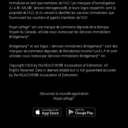
immobilier en tant que membres de l'ACI. Les marques d'homologation
S.I.A.® /MLS®, Service inter-agences®, et leurs logos respectifs sont la
propriété de l'ACI, et ils servent à identifier les services immobiliers que
fournissent les courtiers et agents membres de l'ACI.
Royal LePage
MD
est une marque de commerce déposée de la Banque
Royale du Canada, utilisée sous licence par les Services immobiliers
Bridgemarq
MD
.
Bridgemarq
MD
et ses logos / Services immobiliers Bridgemarq
MD
sont des
marques de commerce déposées de Residential Income Fund L.P. et sont
utilisées sous licence par Services immobiliers Bridgemarq
MD
Inc.
Copyright 2026 by the REALTORS® Association of Edmonton. All
Rights Reserved. Data is deemed reliable but is not guaranteed accurate
by the REALTORS® Association of Edmonton.
Découvrez la nouvelle application
MD
Royal LePage