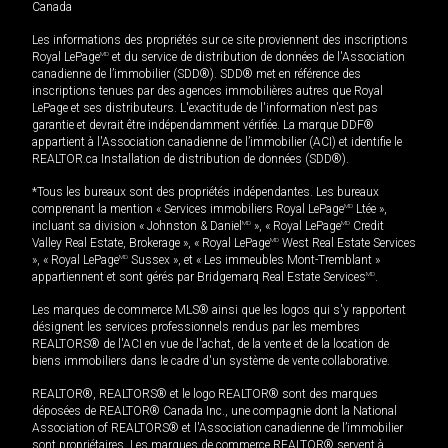
Canada
Les informations des propriétés sur ce site proviennent des inscriptions
Royal LePage
MD
et du service de distribution de données de l'Association
canadienne de l’immobilier (SDD®). SDD® met en référence des
inscriptions tenues par des agences immobilières autres que Royal
LePage et ses distributeurs. L'exactitude de l'information n'est pas
garantie et devrait être indépendamment vérifiée. La marque DDF®
appartient à l'Association canadienne de l’immobilier (ACI) et identifie le
REALTOR.ca Installation de distribution de données (SDD®).
*Tous les bureaux sont des propriétés indépendantes. Les bureaux
comprenant la mention « Services immobiliers Royal LePage
MD
Ltée »,
incluant sa division « Johnston & Daniel
MD
», « Royal LePage
MD
Credit
Valley Real Estate, Brokerage », « Royal LePage
MD
West Real Estate Services
», « Royal LePage
MD
Sussex », et « Les immeubles Mont-Tremblant »
appartiennent et sont gérés par Bridgemarq Real Estate Services
MD
.
Les marques de commerce MLS® ainsi que les logos qui s'y rapportent
désignent les services professionnels rendus par les membres
REALTORS® de l'ACI en vue de l'achat, de la vente et de la location de
biens immobiliers dans le cadre d'un système de vente collaborative.
REALTOR®, REALTORS® et le logo REALTOR® sont des marques
déposées de REALTOR® Canada Inc., une compagnie dont la National
Association of REALTORS® et l'Association canadienne de l’immobilier
sont propriétaires. Les marques de commerce REALTOR® servent à