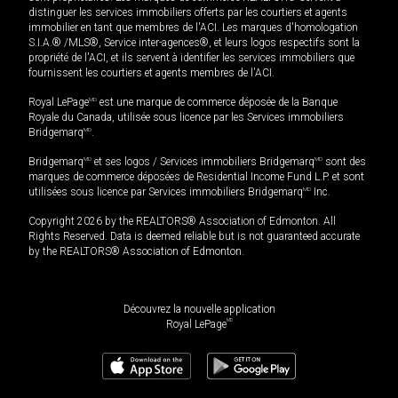
distinguer les services immobiliers offerts par les courtiers et agents
immobilier en tant que membres de l'ACI. Les marques d'homologation
S.I.A.® /MLS®, Service inter-agences®, et leurs logos respectifs sont la
propriété de l'ACI, et ils servent à identifier les services immobiliers que
fournissent les courtiers et agents membres de l'ACI.
Royal LePage
MD
est une marque de commerce déposée de la Banque
Royale du Canada, utilisée sous licence par les Services immobiliers
Bridgemarq
MD
.
Bridgemarq
MD
et ses logos / Services immobiliers Bridgemarq
MD
sont des
marques de commerce déposées de Residential Income Fund L.P. et sont
utilisées sous licence par Services immobiliers Bridgemarq
MD
Inc.
Copyright 2026 by the REALTORS® Association of Edmonton. All
Rights Reserved. Data is deemed reliable but is not guaranteed accurate
by the REALTORS® Association of Edmonton.
Découvrez la nouvelle application
MD
Royal LePage