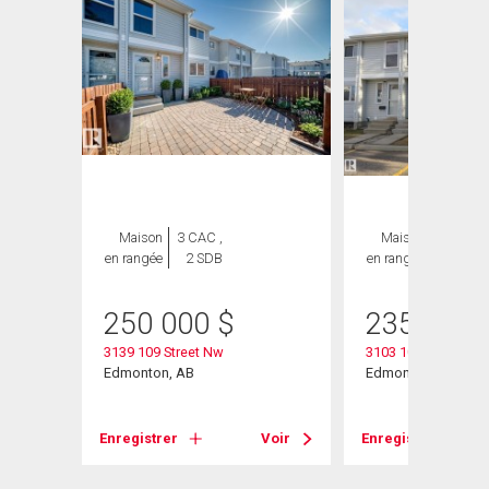
Maison
3 CAC ,
Maison
3 CAC ,
en rangée
2 SDB
en rangée
2 SDB
250 000
$
235 000
3139 109 Street Nw
3103 109 Street
Edmonton, AB
Edmonton, AB
Enregistrer
Voir
Enregistrer
Voir