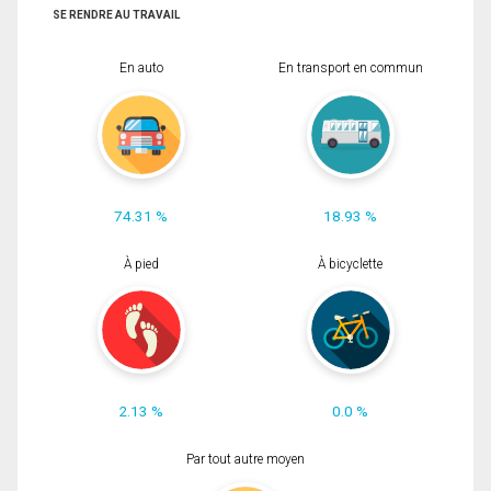
SE RENDRE AU TRAVAIL
En auto
En transport en commun
74.31 %
18.93 %
À pied
À bicyclette
2.13 %
0.0 %
Par tout autre moyen