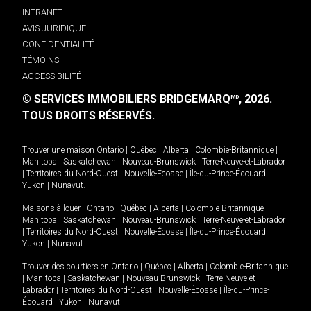
INTRANET
AVIS JURIDIQUE
CONFIDENTIALITÉ
TÉMOINS
ACCESSIBILITÉ
© SERVICES IMMOBILIERS BRIDGEMARQ
, 2026.
MD
TOUS DROITS RÉSERVÉS.
Trouver une maison
Ontario
|
Québec
|
Alberta
|
Colombie-Britannique
|
Manitoba
|
Saskatchewan
|
Nouveau-Brunswick
|
Terre-Neuve-et-Labrador
|
Territoires du Nord-Ouest
|
Nouvelle-Écosse
|
Île-du-Prince-Édouard
|
Yukon
|
Nunavut
.
Maisons à louer -
Ontario
|
Québec
|
Alberta
|
Colombie-Britannique
|
Manitoba
|
Saskatchewan
|
Nouveau-Brunswick
|
Terre-Neuve-et-Labrador
|
Territoires du Nord-Ouest
|
Nouvelle-Écosse
|
Île-du-Prince-Édouard
|
Yukon
|
Nunavut
.
Trouver des courtiers en
Ontario
|
Québec
|
Alberta
|
Colombie-Britannique
|
Manitoba
|
Saskatchewan
|
Nouveau-Brunswick
|
Terre-Neuve-et-
Labrador
|
Territoires du Nord-Ouest
|
Nouvelle-Écosse
|
Île-du-Prince-
Édouard
|
Yukon
|
Nunavut