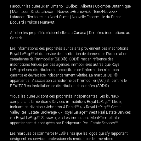
Parcourir les bureaux en
Ontario
|
Québec
|
Alberta
|
Colombie-Britannique
|
Manitoba
|
Saskatchewan
|
Nouveau-Brunswick
|
Terre-Neuve-et-
Labrador
|
Territoires du Nord-Ouest
|
Nouvelle-Écosse
|
Île-du-Prince-
Édouard
|
Yukon
|
Nunavut
Afficher les propriétés résidentielles au Canada
|
Dernières inscriptions au
Canada
Les informations des propriétés sur ce site proviennent des inscriptions
Royal LePage
MD
et du service de distribution de données de l'Association
canadienne de l’immobilier (SDD®). SDD® met en référence des
inscriptions tenues par des agences immobilières autres que Royal
LePage et ses distributeurs. L'exactitude de l'information n'est pas
garantie et devrait être indépendamment vérifiée. La marque DDF®
appartient à l'Association canadienne de l’immobilier (ACI) et identifie le
REALTOR.ca Installation de distribution de données (SDD®).
*Tous les bureaux sont des propriétés indépendantes. Les bureaux
comprenant la mention « Services immobiliers Royal LePage
MD
Ltée »,
incluant sa division « Johnston & Daniel
MD
», « Royal LePage
MD
Credit
Valley Real Estate, Brokerage », « Royal LePage
MD
West Real Estate Services
», « Royal LePage
MD
Sussex », et « Les immeubles Mont-Tremblant »
appartiennent et sont gérés par Bridgemarq Real Estate Services
MD
.
Les marques de commerce MLS® ainsi que les logos qui s'y rapportent
désignent les services professionnels rendus par les membres