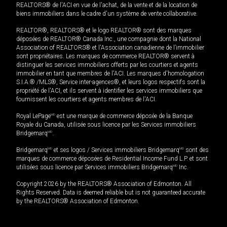
REALTORS® de l'ACI en vue de l'achat, de la vente et de la location de
biens immobiliers dans le cadre d'un système de vente collaborative.
REALTOR®, REALTORS® et le logo REALTOR® sont des marques
déposées de REALTOR® Canada Inc., une compagnie dont la National
Association of REALTORS® et l'Association canadienne de l’immobilier
sont propriétaires. Les marques de commerce REALTOR® servent à
distinguer les services immobiliers offerts par les courtiers et agents
immobilier en tant que membres de l'ACI. Les marques d'homologation
S.I.A.® /MLS®, Service inter-agences®, et leurs logos respectifs sont la
propriété de l'ACI, et ils servent à identifier les services immobiliers que
fournissent les courtiers et agents membres de l'ACI.
Royal LePage
MD
est une marque de commerce déposée de la Banque
Royale du Canada, utilisée sous licence par les Services immobiliers
Bridgemarq
MD
.
Bridgemarq
MD
et ses logos / Services immobiliers Bridgemarq
MD
sont des
marques de commerce déposées de Residential Income Fund L.P. et sont
utilisées sous licence par Services immobiliers Bridgemarq
MD
Inc.
Copyright 2026 by the REALTORS® Association of Edmonton. All
Rights Reserved. Data is deemed reliable but is not guaranteed accurate
by the REALTORS® Association of Edmonton.