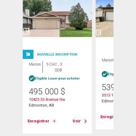
NOUVELLE INSCRIPTION
Maison
5 CAC , 3
Maison
5 CAC , 3
SDB
SDB
Éligible Louer po
Éligible Louer pour acheter
539 900
495 000
$
3515 105b Street N
10423 33 Avenue Nw
Edmonton, AB
Edmonton, AB
Voir
Enregistrer
Enregistrer
Voir