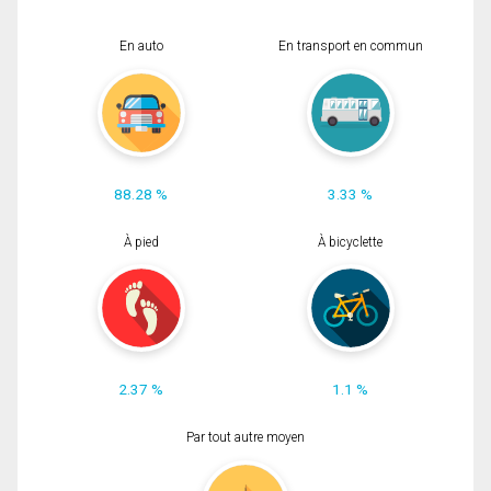
En auto
En transport en commun
88.28 %
3.33 %
À pied
À bicyclette
2.37 %
1.1 %
Par tout autre moyen