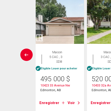
rcial
Maison
Mais
5 CAC , 3
3 CAC ,
00
$
SDB
S
née
/pi.
Éligible Louer pour acheter
Éligible Louer
495 000
$
520 0
arsons Road
10423 33 Avenue Nw
10433 32a A
on, AB
Edmonton, AB
Edmonton, A
strer
Voir
Enregistrer
Voir
Enregistrer