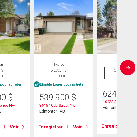
on
Maison
Maison
 3
5 CAC , 3
6 CAC , 3
DB
SDB
SDB
 pour acheter
Éligible Louer pour acheter
624 900
00
$
539 900
$
10423 35 Avenue
venue Nw
3515 105b Street Nw
Edmonton, AB
B
Edmonton, AB
Enregistrer
Voir
Enregistrer
Voir