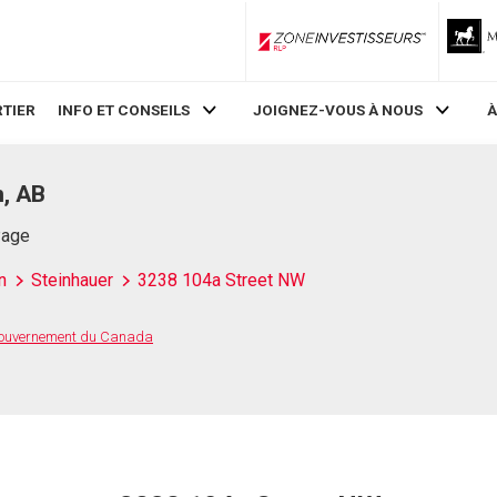
ZoneInvestisseurs RLP
TIER
INFO ET CONSEILS
JOIGNEZ-VOUS À NOUS
À
, AB
Page
n
Steinhauer
3238 104a Street NW
 Gouvernement du Canada