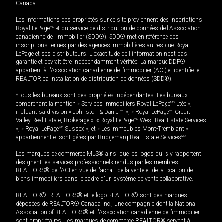
Canada
Les informations des propriétés sur ce site proviennent des inscriptions
Royal LePage
MD
et du service de distribution de données de l'Association
canadienne de l’immobilier (SDD®). SDD® met en référence des
inscriptions tenues par des agences immobilières autres que Royal
LePage et ses distributeurs. L'exactitude de l'information n'est pas
garantie et devrait être indépendamment vérifiée. La marque DDF®
appartient à l'Association canadienne de l’immobilier (ACI) et identifie le
REALTOR.ca Installation de distribution de données (SDD®).
*Tous les bureaux sont des propriétés indépendantes. Les bureaux
comprenant la mention « Services immobiliers Royal LePage
MD
Ltée »,
incluant sa division « Johnston & Daniel
MD
», « Royal LePage
MD
Credit
Valley Real Estate, Brokerage », « Royal LePage
MD
West Real Estate Services
», « Royal LePage
MD
Sussex », et « Les immeubles Mont-Tremblant »
appartiennent et sont gérés par Bridgemarq Real Estate Services
MD
.
Les marques de commerce MLS® ainsi que les logos qui s'y rapportent
désignent les services professionnels rendus par les membres
REALTORS® de l'ACI en vue de l'achat, de la vente et de la location de
biens immobiliers dans le cadre d'un système de vente collaborative.
REALTOR®, REALTORS® et le logo REALTOR® sont des marques
déposées de REALTOR® Canada Inc., une compagnie dont la National
Association of REALTORS® et l'Association canadienne de l’immobilier
sont propriétaires. Les marques de commerce REALTOR® servent à