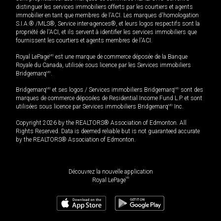
distinguer les services immobiliers offerts par les courtiers et agents
immobilier en tant que membres de l'ACI. Les marques d'homologation
S.I.A.® /MLS®, Service inter-agences®, et leurs logos respectifs sont la
propriété de l'ACI, et ils servent à identifier les services immobiliers que
fournissent les courtiers et agents membres de l'ACI.
Royal LePage
MD
est une marque de commerce déposée de la Banque
Royale du Canada, utilisée sous licence par les Services immobiliers
Bridgemarq
MD
.
Bridgemarq
MD
et ses logos / Services immobiliers Bridgemarq
MD
sont des
marques de commerce déposées de Residential Income Fund L.P. et sont
utilisées sous licence par Services immobiliers Bridgemarq
MD
Inc.
Copyright 2026 by the REALTORS® Association of Edmonton. All
Rights Reserved. Data is deemed reliable but is not guaranteed accurate
by the REALTORS® Association of Edmonton.
Découvrez la nouvelle application
MD
Royal LePage