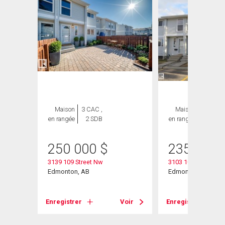
Maison
3 CAC ,
Maison
3 CAC ,
en rangée
2 SDB
en rangée
2 SDB
heter
250 000
$
235 000
3139 109 Street Nw
3103 109 Street
Edmonton, AB
Edmonton, AB
Enregistrer
Voir
Enregistrer
Voir