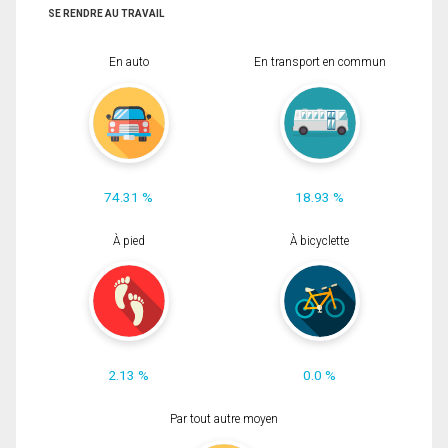
SE RENDRE AU TRAVAIL
En auto
En transport en commun
74.31 %
18.93 %
À pied
À bicyclette
2.13 %
0.0 %
Par tout autre moyen