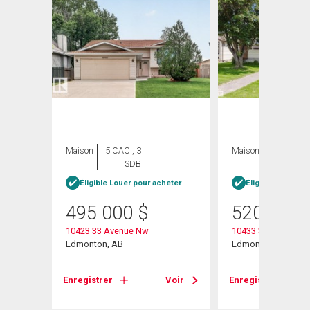
Maison
5 CAC , 3
Maison
3 CAC , 3
SDB
SDB
Éligible Louer pour acheter
Éligible Louer po
495 000
$
520 000
10423 33 Avenue Nw
10433 32a Avenue
Edmonton, AB
Edmonton, AB
Voir
Enregistrer
Voir
Enregistrer