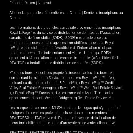
Édouard
|
Yukon
|
Nunavut
Afficher les propriétés résidentielles au Canada
|
Dernières inscriptions au
Canada
Les informations des propriétés sur ce site proviennent des inscriptions
Royal LePage
MD
et du service de distribution de données de l'Association
canadienne de l’immobilier (SDD®). SDD® met en référence des
inscriptions tenues par des agences immobilières autres que Royal
LePage et ses distributeurs. L'exactitude de l'information n'est pas
garantie et devrait être indépendamment vérifiée. La marque DDF®
appartient à l'Association canadienne de l’immobilier (ACI) et identifie le
REALTOR.ca Installation de distribution de données (SDD®).
*Tous les bureaux sont des propriétés indépendantes. Les bureaux
comprenant la mention « Services immobiliers Royal LePage
MD
Ltée »,
incluant sa division « Johnston & Daniel
MD
», « Royal LePage
MD
Credit
Valley Real Estate, Brokerage », « Royal LePage
MD
West Real Estate Services
», « Royal LePage
MD
Sussex », et « Les immeubles Mont-Tremblant »
appartiennent et sont gérés par Bridgemarq Real Estate Services
MD
.
Les marques de commerce MLS® ainsi que les logos qui s'y rapportent
désignent les services professionnels rendus par les membres
REALTORS® de l'ACI en vue de l'achat, de la vente et de la location de
biens immobiliers dans le cadre d'un système de vente collaborative.
REALTOR®, REALTORS® et le logo REALTOR® sont des marques