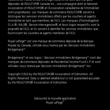
déposées de REALTOR® Canada Inc., une compagnie dont la National
Association of REALTORS® et l'Association canadienne de l’immobilier
sont propriétaires. Les marques de commerce REALTOR® servent à
distinguer les services immobiliers offerts par les courtiers et agents
immobilier en tant que membres de l'ACI. Les marques d'homologation
S.I.A.® /MLS®, Service inter-agences®, et leurs logos respectifs sont la
propriété de l'ACI, et ils servent à identifier les services immobiliers que
fournissent les courtiers et agents membres de l'ACI.
Royal LePage
MD
est une marque de commerce déposée de la Banque
Royale du Canada, utilisée sous licence par les Services immobiliers
Bridgemarq
MD
.
Bridgemarq
MD
et ses logos / Services immobiliers Bridgemarq
MD
sont des
marques de commerce déposées de Residential Income Fund L.P. et sont
utilisées sous licence par Services immobiliers Bridgemarq
MD
Inc.
Copyright 2026 by the REALTORS® Association of Edmonton. All
Rights Reserved. Data is deemed reliable but is not guaranteed accurate
by the REALTORS® Association of Edmonton.
Découvrez la nouvelle application
MD
Royal LePage