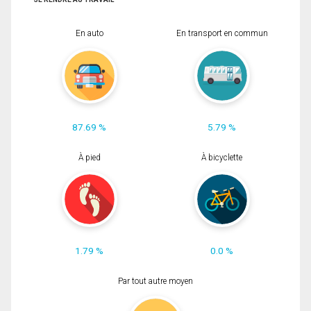
En auto
En transport en commun
87.69 %
5.79 %
À pied
À bicyclette
1.79 %
0.0 %
Par tout autre moyen