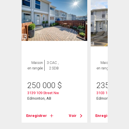
Maison
3 CAC ,
Maison
3 CAC ,
en rangée
2 SDB
en rangée
2 SDB
250 000
$
235 000
3139 109 Street Nw
3103 109 Street
Edmonton, AB
Edmonton, AB
Enregistrer
Voir
Enregistrer
Voir