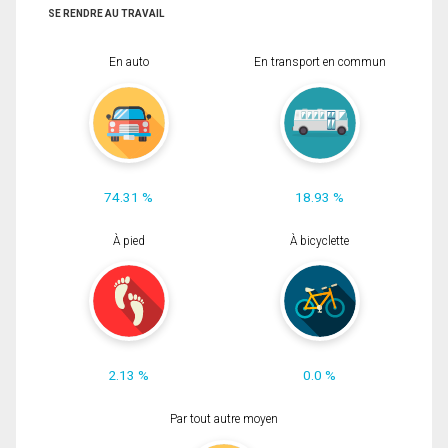
SE RENDRE AU TRAVAIL
En auto
En transport en commun
74.31 %
18.93 %
À pied
À bicyclette
2.13 %
0.0 %
Par tout autre moyen