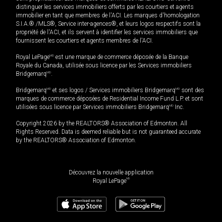
distinguer les services immobiliers offerts par les courtiers et agents
immobilier en tant que membres de l'ACI. Les marques d'homologation
S.I.A.® /MLS®, Service inter-agences®, et leurs logos respectifs sont la
propriété de l'ACI, et ils servent à identifier les services immobiliers que
fournissent les courtiers et agents membres de l'ACI.
Royal LePage
MD
est une marque de commerce déposée de la Banque
Royale du Canada, utilisée sous licence par les Services immobiliers
Bridgemarq
MD
.
Bridgemarq
MD
et ses logos / Services immobiliers Bridgemarq
MD
sont des
marques de commerce déposées de Residential Income Fund L.P. et sont
utilisées sous licence par Services immobiliers Bridgemarq
MD
Inc.
Copyright 2026 by the REALTORS® Association of Edmonton. All
Rights Reserved. Data is deemed reliable but is not guaranteed accurate
by the REALTORS® Association of Edmonton.
Découvrez la nouvelle application
MD
Royal LePage