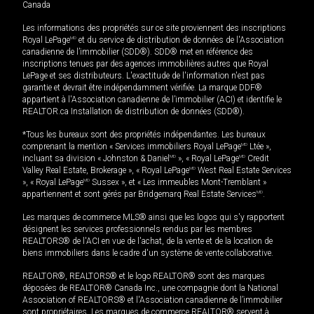
Canada
Les informations des propriétés sur ce site proviennent des inscriptions
Royal LePage
MD
et du service de distribution de données de l'Association
canadienne de l’immobilier (SDD®). SDD® met en référence des
inscriptions tenues par des agences immobilières autres que Royal
LePage et ses distributeurs. L'exactitude de l'information n'est pas
garantie et devrait être indépendamment vérifiée. La marque DDF®
appartient à l'Association canadienne de l’immobilier (ACI) et identifie le
REALTOR.ca Installation de distribution de données (SDD®).
*Tous les bureaux sont des propriétés indépendantes. Les bureaux
comprenant la mention « Services immobiliers Royal LePage
MD
Ltée »,
incluant sa division « Johnston & Daniel
MD
», « Royal LePage
MD
Credit
Valley Real Estate, Brokerage », « Royal LePage
MD
West Real Estate Services
», « Royal LePage
MD
Sussex », et « Les immeubles Mont-Tremblant »
appartiennent et sont gérés par Bridgemarq Real Estate Services
MD
.
Les marques de commerce MLS® ainsi que les logos qui s'y rapportent
désignent les services professionnels rendus par les membres
REALTORS® de l'ACI en vue de l'achat, de la vente et de la location de
biens immobiliers dans le cadre d'un système de vente collaborative.
REALTOR®, REALTORS® et le logo REALTOR® sont des marques
déposées de REALTOR® Canada Inc., une compagnie dont la National
Association of REALTORS® et l'Association canadienne de l’immobilier
sont propriétaires. Les marques de commerce REALTOR® servent à