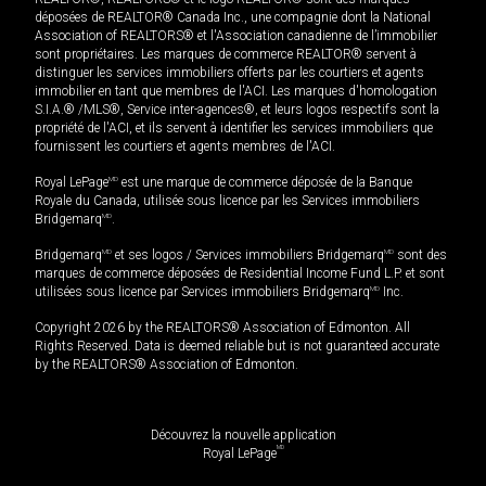
déposées de REALTOR® Canada Inc., une compagnie dont la National
Association of REALTORS® et l'Association canadienne de l’immobilier
sont propriétaires. Les marques de commerce REALTOR® servent à
distinguer les services immobiliers offerts par les courtiers et agents
immobilier en tant que membres de l'ACI. Les marques d'homologation
S.I.A.® /MLS®, Service inter-agences®, et leurs logos respectifs sont la
propriété de l'ACI, et ils servent à identifier les services immobiliers que
fournissent les courtiers et agents membres de l'ACI.
Royal LePage
MD
est une marque de commerce déposée de la Banque
Royale du Canada, utilisée sous licence par les Services immobiliers
Bridgemarq
MD
.
Bridgemarq
MD
et ses logos / Services immobiliers Bridgemarq
MD
sont des
marques de commerce déposées de Residential Income Fund L.P. et sont
utilisées sous licence par Services immobiliers Bridgemarq
MD
Inc.
Copyright 2026 by the REALTORS® Association of Edmonton. All
Rights Reserved. Data is deemed reliable but is not guaranteed accurate
by the REALTORS® Association of Edmonton.
Découvrez la nouvelle application
MD
Royal LePage