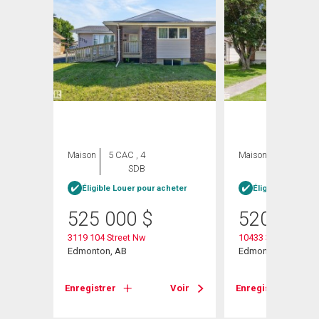
Maison
5 CAC , 4
Maison
3 CAC , 3
SDB
SDB
Éligible Louer pour acheter
Éligible Louer po
525 000
$
520 000
3119 104 Street Nw
10433 32a Avenue
Edmonton, AB
Edmonton, AB
Voir
Enregistrer
Voir
Enregistrer