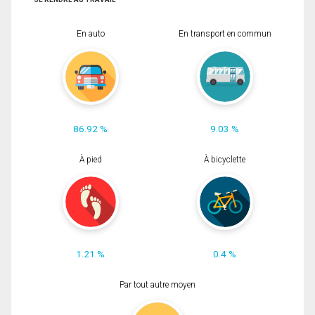
En auto
En transport en commun
86.92 %
9.03 %
À pied
À bicyclette
1.21 %
0.4 %
Par tout autre moyen