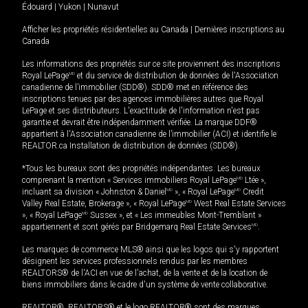
Édouard
|
Yukon
|
Nunavut
Afficher les propriétés résidentielles au Canada
|
Dernières inscriptions au
Canada
Les informations des propriétés sur ce site proviennent des inscriptions
Royal LePage
MD
et du service de distribution de données de l'Association
canadienne de l’immobilier (SDD®). SDD® met en référence des
inscriptions tenues par des agences immobilières autres que Royal
LePage et ses distributeurs. L'exactitude de l'information n'est pas
garantie et devrait être indépendamment vérifiée. La marque DDF®
appartient à l'Association canadienne de l’immobilier (ACI) et identifie le
REALTOR.ca Installation de distribution de données (SDD®).
*Tous les bureaux sont des propriétés indépendantes. Les bureaux
comprenant la mention « Services immobiliers Royal LePage
MD
Ltée »,
incluant sa division « Johnston & Daniel
MD
», « Royal LePage
MD
Credit
Valley Real Estate, Brokerage », « Royal LePage
MD
West Real Estate Services
», « Royal LePage
MD
Sussex », et « Les immeubles Mont-Tremblant »
appartiennent et sont gérés par Bridgemarq Real Estate Services
MD
.
Les marques de commerce MLS® ainsi que les logos qui s'y rapportent
désignent les services professionnels rendus par les membres
REALTORS® de l'ACI en vue de l'achat, de la vente et de la location de
biens immobiliers dans le cadre d'un système de vente collaborative.
REALTOR®, REALTORS® et le logo REALTOR® sont des marques