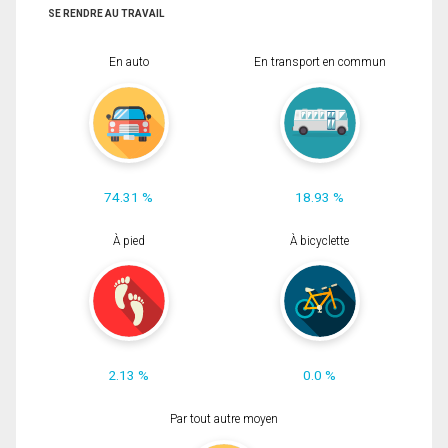
SE RENDRE AU TRAVAIL
En auto
En transport en commun
74.31 %
18.93 %
À pied
À bicyclette
2.13 %
0.0 %
Par tout autre moyen