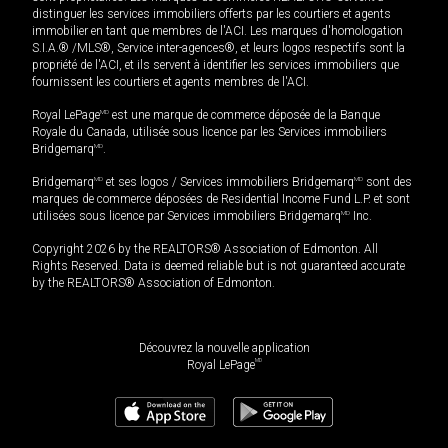
distinguer les services immobiliers offerts par les courtiers et agents
immobilier en tant que membres de l'ACI. Les marques d'homologation
S.I.A.® /MLS®, Service inter-agences®, et leurs logos respectifs sont la
propriété de l'ACI, et ils servent à identifier les services immobiliers que
fournissent les courtiers et agents membres de l'ACI.
Royal LePage
MD
est une marque de commerce déposée de la Banque
Royale du Canada, utilisée sous licence par les Services immobiliers
Bridgemarq
MD
.
Bridgemarq
MD
et ses logos / Services immobiliers Bridgemarq
MD
sont des
marques de commerce déposées de Residential Income Fund L.P. et sont
utilisées sous licence par Services immobiliers Bridgemarq
MD
Inc.
Copyright 2026 by the REALTORS® Association of Edmonton. All
Rights Reserved. Data is deemed reliable but is not guaranteed accurate
by the REALTORS® Association of Edmonton.
Découvrez la nouvelle application
MD
Royal LePage