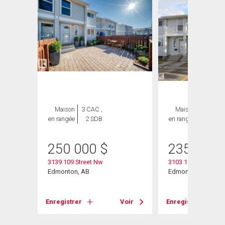
Maison
3 CAC ,
Maison
3 CAC ,
en rangée
2 SDB
en rangée
2 SDB
250 000
$
235 000
3139 109 Street Nw
3103 109 Street
Edmonton, AB
Edmonton, AB
Enregistrer
Voir
Enregistrer
Voir