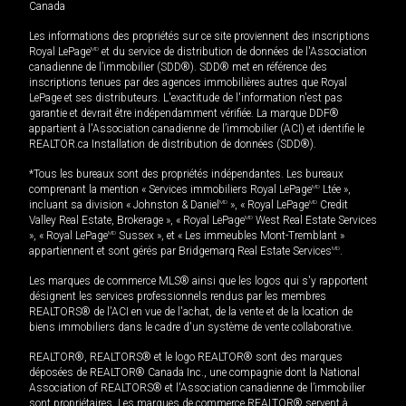
Canada
Les informations des propriétés sur ce site proviennent des inscriptions
Royal LePage
MD
et du service de distribution de données de l'Association
canadienne de l’immobilier (SDD®). SDD® met en référence des
inscriptions tenues par des agences immobilières autres que Royal
LePage et ses distributeurs. L'exactitude de l'information n'est pas
garantie et devrait être indépendamment vérifiée. La marque DDF®
appartient à l'Association canadienne de l’immobilier (ACI) et identifie le
REALTOR.ca Installation de distribution de données (SDD®).
*Tous les bureaux sont des propriétés indépendantes. Les bureaux
comprenant la mention « Services immobiliers Royal LePage
MD
Ltée »,
incluant sa division « Johnston & Daniel
MD
», « Royal LePage
MD
Credit
Valley Real Estate, Brokerage », « Royal LePage
MD
West Real Estate Services
», « Royal LePage
MD
Sussex », et « Les immeubles Mont-Tremblant »
appartiennent et sont gérés par Bridgemarq Real Estate Services
MD
.
Les marques de commerce MLS® ainsi que les logos qui s'y rapportent
désignent les services professionnels rendus par les membres
REALTORS® de l'ACI en vue de l'achat, de la vente et de la location de
biens immobiliers dans le cadre d'un système de vente collaborative.
REALTOR®, REALTORS® et le logo REALTOR® sont des marques
déposées de REALTOR® Canada Inc., une compagnie dont la National
Association of REALTORS® et l'Association canadienne de l’immobilier
sont propriétaires. Les marques de commerce REALTOR® servent à