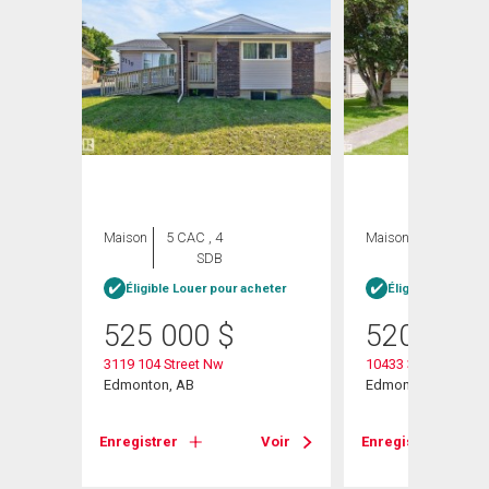
ION
Maison
5 CAC , 4
Maison
3 CAC , 3
SDB
SDB
Éligible Louer pour acheter
Éligible Louer po
heter
525 000
$
520 000
3119 104 Street Nw
10433 32a Avenue
Edmonton, AB
Edmonton, AB
Enregistrer
Voir
Enregistrer
Voir