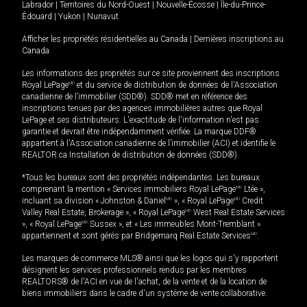
Labrador
|
Territoires du Nord-Ouest
|
Nouvelle-Écosse
|
Île-du-Prince-
Édouard
|
Yukon
|
Nunavut
Afficher les propriétés résidentielles au Canada
|
Dernières inscriptions au
Canada
Les informations des propriétés sur ce site proviennent des inscriptions
Royal LePage
MD
et du service de distribution de données de l'Association
canadienne de l’immobilier (SDD®). SDD® met en référence des
inscriptions tenues par des agences immobilières autres que Royal
LePage et ses distributeurs. L'exactitude de l'information n'est pas
garantie et devrait être indépendamment vérifiée. La marque DDF®
appartient à l'Association canadienne de l’immobilier (ACI) et identifie le
REALTOR.ca Installation de distribution de données (SDD®).
*Tous les bureaux sont des propriétés indépendantes. Les bureaux
comprenant la mention « Services immobiliers Royal LePage
MD
Ltée »,
incluant sa division « Johnston & Daniel
MD
», « Royal LePage
MD
Credit
Valley Real Estate, Brokerage », « Royal LePage
MD
West Real Estate Services
», « Royal LePage
MD
Sussex », et « Les immeubles Mont-Tremblant »
appartiennent et sont gérés par Bridgemarq Real Estate Services
MD
.
Les marques de commerce MLS® ainsi que les logos qui s'y rapportent
désignent les services professionnels rendus par les membres
REALTORS® de l'ACI en vue de l'achat, de la vente et de la location de
biens immobiliers dans le cadre d'un système de vente collaborative.