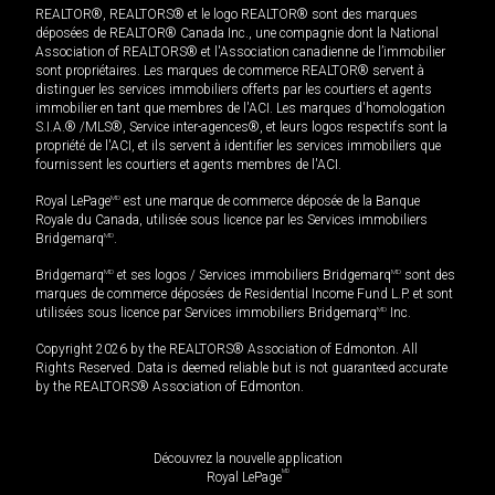
REALTOR®, REALTORS® et le logo REALTOR® sont des marques
déposées de REALTOR® Canada Inc., une compagnie dont la National
Association of REALTORS® et l'Association canadienne de l’immobilier
sont propriétaires. Les marques de commerce REALTOR® servent à
distinguer les services immobiliers offerts par les courtiers et agents
immobilier en tant que membres de l'ACI. Les marques d'homologation
S.I.A.® /MLS®, Service inter-agences®, et leurs logos respectifs sont la
propriété de l'ACI, et ils servent à identifier les services immobiliers que
fournissent les courtiers et agents membres de l'ACI.
Royal LePage
MD
est une marque de commerce déposée de la Banque
Royale du Canada, utilisée sous licence par les Services immobiliers
Bridgemarq
MD
.
Bridgemarq
MD
et ses logos / Services immobiliers Bridgemarq
MD
sont des
marques de commerce déposées de Residential Income Fund L.P. et sont
utilisées sous licence par Services immobiliers Bridgemarq
MD
Inc.
Copyright 2026 by the REALTORS® Association of Edmonton. All
Rights Reserved. Data is deemed reliable but is not guaranteed accurate
by the REALTORS® Association of Edmonton.
Découvrez la nouvelle application
MD
Royal LePage