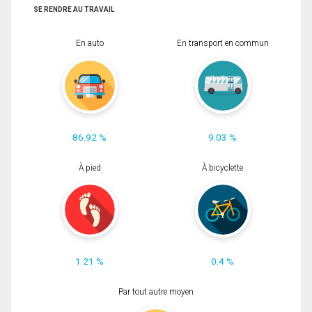
SE RENDRE AU TRAVAIL
En auto
En transport en commun
86.92 %
9.03 %
À pied
À bicyclette
1.21 %
0.4 %
Par tout autre moyen