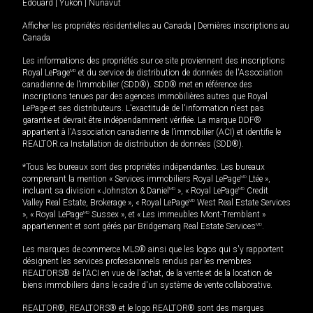
Édouard
|
Yukon
|
Nunavut
Afficher les propriétés résidentielles au Canada
|
Dernières inscriptions au
Canada
Les informations des propriétés sur ce site proviennent des inscriptions
Royal LePage
MD
et du service de distribution de données de l'Association
canadienne de l’immobilier (SDD®). SDD® met en référence des
inscriptions tenues par des agences immobilières autres que Royal
LePage et ses distributeurs. L'exactitude de l'information n'est pas
garantie et devrait être indépendamment vérifiée. La marque DDF®
appartient à l'Association canadienne de l’immobilier (ACI) et identifie le
REALTOR.ca Installation de distribution de données (SDD®).
*Tous les bureaux sont des propriétés indépendantes. Les bureaux
comprenant la mention « Services immobiliers Royal LePage
MD
Ltée »,
incluant sa division « Johnston & Daniel
MD
», « Royal LePage
MD
Credit
Valley Real Estate, Brokerage », « Royal LePage
MD
West Real Estate Services
», « Royal LePage
MD
Sussex », et « Les immeubles Mont-Tremblant »
appartiennent et sont gérés par Bridgemarq Real Estate Services
MD
.
Les marques de commerce MLS® ainsi que les logos qui s'y rapportent
désignent les services professionnels rendus par les membres
REALTORS® de l'ACI en vue de l'achat, de la vente et de la location de
biens immobiliers dans le cadre d'un système de vente collaborative.
REALTOR®, REALTORS® et le logo REALTOR® sont des marques