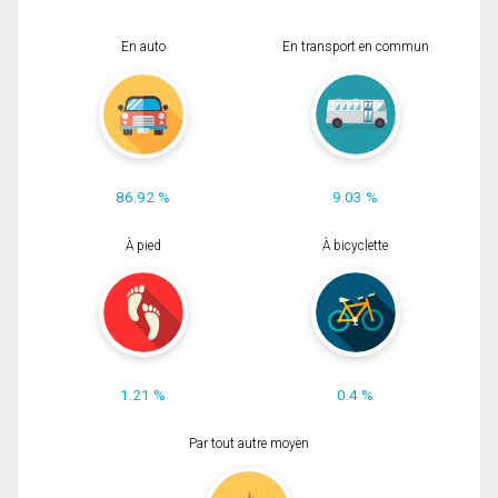
En auto
En transport en commun
86.92 %
9.03 %
À pied
À bicyclette
1.21 %
0.4 %
Par tout autre moyen