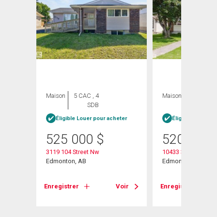
Maison
5 CAC , 4
Maison
3 CAC , 3
SDB
SDB
ée
Éligible Louer pour acheter
Éligible Louer po
525 000
$
520 000
 - 29a
3119 104 Street Nw
10433 32a Avenue
Edmonton, AB
Edmonton, AB
Voir
Enregistrer
Voir
Enregistrer