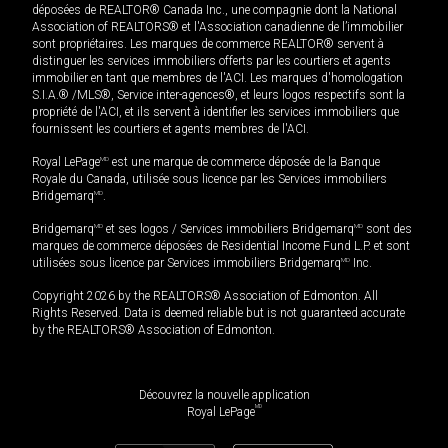
déposées de REALTOR® Canada Inc., une compagnie dont la National
Association of REALTORS® et l'Association canadienne de l’immobilier
sont propriétaires. Les marques de commerce REALTOR® servent à
distinguer les services immobiliers offerts par les courtiers et agents
immobilier en tant que membres de l'ACI. Les marques d'homologation
S.I.A.® /MLS®, Service inter-agences®, et leurs logos respectifs sont la
propriété de l'ACI, et ils servent à identifier les services immobiliers que
fournissent les courtiers et agents membres de l'ACI.
Royal LePage
MD
est une marque de commerce déposée de la Banque
Royale du Canada, utilisée sous licence par les Services immobiliers
Bridgemarq
MD
.
Bridgemarq
MD
et ses logos / Services immobiliers Bridgemarq
MD
sont des
marques de commerce déposées de Residential Income Fund L.P. et sont
utilisées sous licence par Services immobiliers Bridgemarq
MD
Inc.
Copyright 2026 by the REALTORS® Association of Edmonton. All
Rights Reserved. Data is deemed reliable but is not guaranteed accurate
by the REALTORS® Association of Edmonton.
Découvrez la nouvelle application
MD
Royal LePage