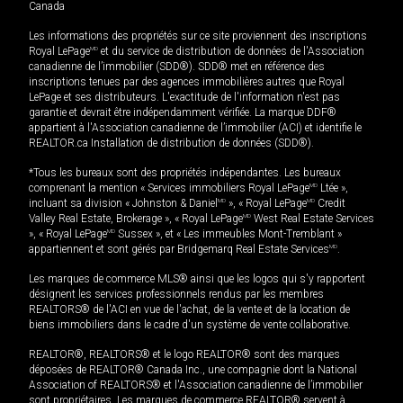
Canada
Les informations des propriétés sur ce site proviennent des inscriptions
Royal LePage
MD
et du service de distribution de données de l'Association
canadienne de l’immobilier (SDD®). SDD® met en référence des
inscriptions tenues par des agences immobilières autres que Royal
LePage et ses distributeurs. L'exactitude de l'information n'est pas
garantie et devrait être indépendamment vérifiée. La marque DDF®
appartient à l'Association canadienne de l’immobilier (ACI) et identifie le
REALTOR.ca Installation de distribution de données (SDD®).
*Tous les bureaux sont des propriétés indépendantes. Les bureaux
comprenant la mention « Services immobiliers Royal LePage
MD
Ltée »,
incluant sa division « Johnston & Daniel
MD
», « Royal LePage
MD
Credit
Valley Real Estate, Brokerage », « Royal LePage
MD
West Real Estate Services
», « Royal LePage
MD
Sussex », et « Les immeubles Mont-Tremblant »
appartiennent et sont gérés par Bridgemarq Real Estate Services
MD
.
Les marques de commerce MLS® ainsi que les logos qui s'y rapportent
désignent les services professionnels rendus par les membres
REALTORS® de l'ACI en vue de l'achat, de la vente et de la location de
biens immobiliers dans le cadre d'un système de vente collaborative.
REALTOR®, REALTORS® et le logo REALTOR® sont des marques
déposées de REALTOR® Canada Inc., une compagnie dont la National
Association of REALTORS® et l'Association canadienne de l’immobilier
sont propriétaires. Les marques de commerce REALTOR® servent à