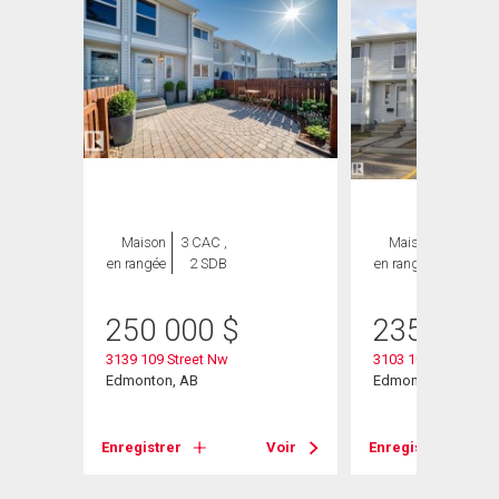
Maison
3 CAC ,
Maison
3 CAC ,
en rangée
2 SDB
en rangée
2 SDB
$
250 000
$
235 000
3139 109 Street Nw
3103 109 Street
Edmonton, AB
Edmonton, AB
Voir
Enregistrer
Voir
Enregistrer