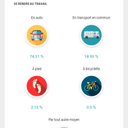
SE RENDRE AU TRAVAIL
En auto
En transport en commun
74.31 %
18.93 %
À pied
À bicyclette
2.13 %
0.0 %
Par tout autre moyen