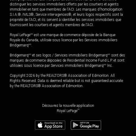
distinguer les services immobiliers offerts par les courtiers et agents
immobilier en tant que membres de l'ACI. Les marques d'homologation
S.I.A.® /MLS®, Service inter-agences®, et leurs logos respectifs sont la
propriété de l'ACI, et ils servent à identifier les services immobiliers que
fournissent les courtiers et agents membres de l'ACI.
Royal LePage
MD
est une marque de commerce déposée de la Banque
Royale du Canada, utilisée sous licence par les Services immobiliers
Bridgemarq
MD
.
Bridgemarq
MD
et ses logos / Services immobiliers Bridgemarq
MD
sont des
marques de commerce déposées de Residential Income Fund L.P. et sont
utilisées sous licence par Services immobiliers Bridgemarq
MD
Inc.
Copyright 2026 by the REALTORS® Association of Edmonton. All
Rights Reserved. Data is deemed reliable but is not guaranteed accurate
by the REALTORS® Association of Edmonton.
Découvrez la nouvelle application
MD
Royal LePage