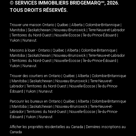
© SERVICES IMMOBILIERS BRIDGEMARQ
, 2026.
MD
TOUS DROITS RÉSERVÉS.
Trouver une maison
Ontario
|
Québec
|
Alberta
|
Colombie-Britannique
|
Manitoba
|
Saskatchewan
|
Nouveau-Brunswick
|
Terre-Neuve-et-Labrador
|
Territoires du Nord-Ouest
|
Nouvelle-Écosse
|
Île-du-Prince-Édouard
|
Yukon
|
Nunavut
.
Maisons à louer -
Ontario
|
Québec
|
Alberta
|
Colombie-Britannique
|
Manitoba
|
Saskatchewan
|
Nouveau-Brunswick
|
Terre-Neuve-et-Labrador
|
Territoires du Nord-Ouest
|
Nouvelle-Écosse
|
Île-du-Prince-Édouard
|
Yukon
|
Nunavut
.
Trouver des courtiers en
Ontario
|
Québec
|
Alberta
|
Colombie-Britannique
|
Manitoba
|
Saskatchewan
|
Nouveau-Brunswick
|
Terre-Neuve-et-
Labrador
|
Territoires du Nord-Ouest
|
Nouvelle-Écosse
|
Île-du-Prince-
Édouard
|
Yukon
|
Nunavut
Parcourir les bureaux en
Ontario
|
Québec
|
Alberta
|
Colombie-Britannique
|
Manitoba
|
Saskatchewan
|
Nouveau-Brunswick
|
Terre-Neuve-et-
Labrador
|
Territoires du Nord-Ouest
|
Nouvelle-Écosse
|
Île-du-Prince-
Édouard
|
Yukon
|
Nunavut
Afficher les propriétés résidentielles au Canada
|
Dernières inscriptions au
Canada