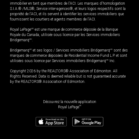
immobilier en tant que membres de l'ACI. Les marques d'homologation
S.I.A.® /MLS®, Service inter-agences®, et leurs logos respectifs sont la
propriété de l'ACI, et ils servent à identifier les services immobiliers que
fournissent les courtiers et agents membres de l'ACI.
Royal LePage
MD
est une marque de commerce déposée de la Banque
Royale du Canada, utilisée sous licence par les Services immobiliers
Bridgemarq
MD
.
Bridgemarq
MD
et ses logos / Services immobiliers Bridgemarq
MD
sont des
marques de commerce déposées de Residential Income Fund L.P. et sont
utilisées sous licence par Services immobiliers Bridgemarq
MD
Inc.
Copyright 2026 by the REALTORS® Association of Edmonton. All
Rights Reserved. Data is deemed reliable but is not guaranteed accurate
by the REALTORS® Association of Edmonton.
Découvrez la nouvelle application
MD
Royal LePage