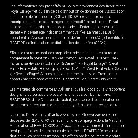
Les informations des propriétés sur ce site proviennent des inscriptions
Royal LePage
MD
et du service de distribution de données de l'Association
canadienne de l’immobilier (SDD®). SDD® met en référence des
inscriptions tenues par des agences immobilières autres que Royal
LePage et ses distributeurs. L'exactitude de l'information n'est pas
garantie et devrait être indépendamment vérifiée. La marque DDF®
appartient à l'Association canadienne de l’immobilier (ACI) et identifie le
REALTOR.ca Installation de distribution de données (SDD®).
*Tous les bureaux sont des propriétés indépendantes. Les bureaux
comprenant la mention « Services immobiliers Royal LePage
MD
Ltée »,
incluant sa division « Johnston & Daniel
MD
», « Royal LePage
MD
Credit
Valley Real Estate, Brokerage », « Royal LePage
MD
West Real Estate Services
», « Royal LePage
MD
Sussex », et « Les immeubles Mont-Tremblant »
appartiennent et sont gérés par Bridgemarq Real Estate Services
MD
.
Les marques de commerce MLS® ainsi que les logos qui s'y rapportent
désignent les services professionnels rendus par les membres
REALTORS® de l'ACI en vue de l'achat, de la vente et de la location de
biens immobiliers dans le cadre d'un système de vente collaborative.
REALTOR®, REALTORS® et le logo REALTOR® sont des marques
déposées de REALTOR® Canada Inc., une compagnie dont la National
Association of REALTORS® et l'Association canadienne de l’immobilier
sont propriétaires. Les marques de commerce REALTOR® servent à
distinguer les services immobiliers offerts par les courtiers et agents