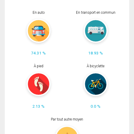
En auto
En transport en commun
74.31 %
18.93 %
À pied
À bicyclette
2.13 %
0.0 %
Par tout autre moyen