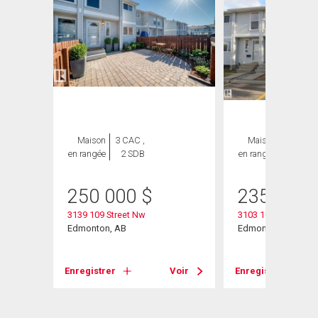
Maison
3 CAC ,
Maison
3 CAC ,
en rangée
2 SDB
en rangée
2 SDB
250 000
$
235 000
3139 109 Street Nw
3103 109 Street
Edmonton, AB
Edmonton, AB
Enregistrer
Voir
Enregistrer
Voir