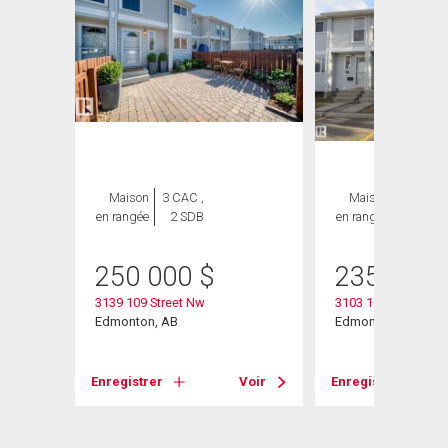
Maison
3 CAC ,
Maison
3 CAC ,
en rangée
2 SDB
en rangée
2 SDB
heter
250 000
$
235 000
3139 109 Street Nw
3103 109 Street
Edmonton, AB
Edmonton, AB
Enregistrer
Voir
Enregistrer
Voir