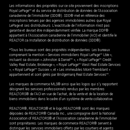
Les informations des propriétés sur ce site proviennent des inscriptions
Royal LePage
MD
et du service de distribution de données de l'Association
canadienne de l’immobilier (SDD®). SDD® met en référence des
inscriptions tenues par des agences immobilières autres que Royal
LePage et ses distributeurs. L'exactitude de l'information n'est pas
garantie et devrait être indépendamment vérifiée. La marque DDF®
appartient à l'Association canadienne de l’immobilier (ACI) et identifie le
REALTOR.ca Installation de distribution de données (SDD®).
*Tous les bureaux sont des propriétés indépendantes. Les bureaux
comprenant la mention « Services immobiliers Royal LePage
MD
Ltée »,
incluant sa division « Johnston & Daniel
MD
», « Royal LePage
MD
Credit
Valley Real Estate, Brokerage », « Royal LePage
MD
West Real Estate Services
», « Royal LePage
MD
Sussex », et « Les immeubles Mont-Tremblant »
appartiennent et sont gérés par Bridgemarq Real Estate Services
MD
.
Les marques de commerce MLS® ainsi que les logos qui s'y rapportent
désignent les services professionnels rendus par les membres
REALTORS® de l'ACI en vue de l'achat, de la vente et de la location de
biens immobiliers dans le cadre d'un système de vente collaborative.
REALTOR®, REALTORS® et le logo REALTOR® sont des marques
déposées de REALTOR® Canada Inc., une compagnie dont la National
Association of REALTORS® et l'Association canadienne de l’immobilier
sont propriétaires. Les marques de commerce REALTOR® servent à
distinguer les services immobiliers offerts par les courtiers et agents