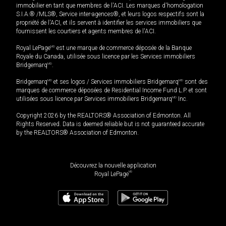
immobilier en tant que membres de l'ACI. Les marques d'homologation
S.I.A.® /MLS®, Service inter-agences®, et leurs logos respectifs sont la
propriété de l'ACI, et ils servent à identifier les services immobiliers que
fournissent les courtiers et agents membres de l'ACI.
Royal LePage
MD
est une marque de commerce déposée de la Banque
Royale du Canada, utilisée sous licence par les Services immobiliers
Bridgemarq
MD
.
Bridgemarq
MD
et ses logos / Services immobiliers Bridgemarq
MD
sont des
marques de commerce déposées de Residential Income Fund L.P. et sont
utilisées sous licence par Services immobiliers Bridgemarq
MD
Inc.
Copyright 2026 by the REALTORS® Association of Edmonton. All
Rights Reserved. Data is deemed reliable but is not guaranteed accurate
by the REALTORS® Association of Edmonton.
Découvrez la nouvelle application
MD
Royal LePage