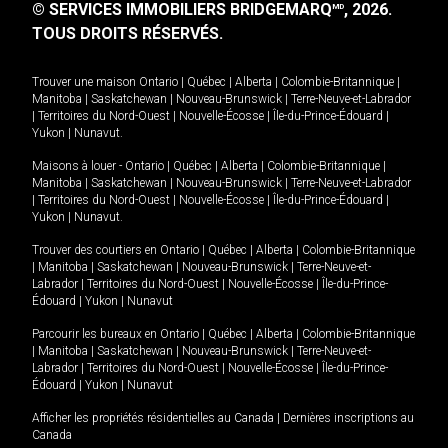
© SERVICES IMMOBILIERS BRIDGEMARQ
, 2026.
MD
TOUS DROITS RÉSERVÉS.
Trouver une maison
Ontario
|
Québec
|
Alberta
|
Colombie-Britannique
|
Manitoba
|
Saskatchewan
|
Nouveau-Brunswick
|
Terre-Neuve-et-Labrador
|
Territoires du Nord-Ouest
|
Nouvelle-Écosse
|
Île-du-Prince-Édouard
|
Yukon
|
Nunavut
.
Maisons à louer -
Ontario
|
Québec
|
Alberta
|
Colombie-Britannique
|
Manitoba
|
Saskatchewan
|
Nouveau-Brunswick
|
Terre-Neuve-et-Labrador
|
Territoires du Nord-Ouest
|
Nouvelle-Écosse
|
Île-du-Prince-Édouard
|
Yukon
|
Nunavut
.
Trouver des courtiers en
Ontario
|
Québec
|
Alberta
|
Colombie-Britannique
|
Manitoba
|
Saskatchewan
|
Nouveau-Brunswick
|
Terre-Neuve-et-
Labrador
|
Territoires du Nord-Ouest
|
Nouvelle-Écosse
|
Île-du-Prince-
Édouard
|
Yukon
|
Nunavut
Parcourir les bureaux en
Ontario
|
Québec
|
Alberta
|
Colombie-Britannique
|
Manitoba
|
Saskatchewan
|
Nouveau-Brunswick
|
Terre-Neuve-et-
Labrador
|
Territoires du Nord-Ouest
|
Nouvelle-Écosse
|
Île-du-Prince-
Édouard
|
Yukon
|
Nunavut
Afficher les propriétés résidentielles au Canada
|
Dernières inscriptions au
Canada