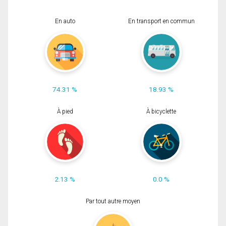
En auto
En transport en commun
74.31 %
18.93 %
À pied
À bicyclette
2.13 %
0.0 %
Par tout autre moyen