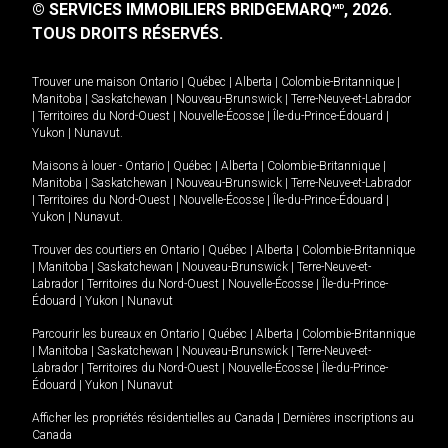
© SERVICES IMMOBILIERS BRIDGEMARQ
, 2026.
MD
TOUS DROITS RÉSERVÉS.
Trouver une maison
Ontario
|
Québec
|
Alberta
|
Colombie-Britannique
|
Manitoba
|
Saskatchewan
|
Nouveau-Brunswick
|
Terre-Neuve-et-Labrador
|
Territoires du Nord-Ouest
|
Nouvelle-Écosse
|
Île-du-Prince-Édouard
|
Yukon
|
Nunavut
.
Maisons à louer -
Ontario
|
Québec
|
Alberta
|
Colombie-Britannique
|
Manitoba
|
Saskatchewan
|
Nouveau-Brunswick
|
Terre-Neuve-et-Labrador
|
Territoires du Nord-Ouest
|
Nouvelle-Écosse
|
Île-du-Prince-Édouard
|
Yukon
|
Nunavut
.
Trouver des courtiers en
Ontario
|
Québec
|
Alberta
|
Colombie-Britannique
|
Manitoba
|
Saskatchewan
|
Nouveau-Brunswick
|
Terre-Neuve-et-
Labrador
|
Territoires du Nord-Ouest
|
Nouvelle-Écosse
|
Île-du-Prince-
Édouard
|
Yukon
|
Nunavut
Parcourir les bureaux en
Ontario
|
Québec
|
Alberta
|
Colombie-Britannique
|
Manitoba
|
Saskatchewan
|
Nouveau-Brunswick
|
Terre-Neuve-et-
Labrador
|
Territoires du Nord-Ouest
|
Nouvelle-Écosse
|
Île-du-Prince-
Édouard
|
Yukon
|
Nunavut
Afficher les propriétés résidentielles au Canada
|
Dernières inscriptions au
Canada