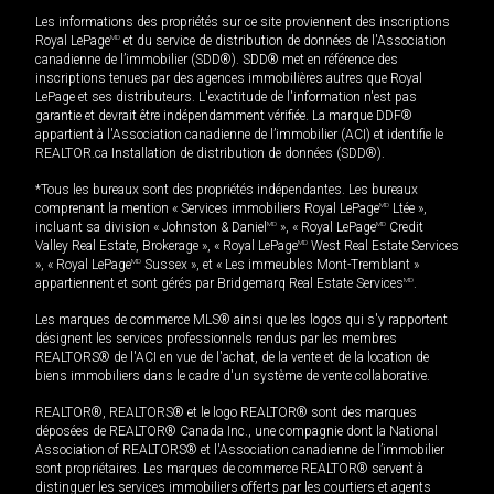
Les informations des propriétés sur ce site proviennent des inscriptions
Royal LePage
MD
et du service de distribution de données de l'Association
canadienne de l’immobilier (SDD®). SDD® met en référence des
inscriptions tenues par des agences immobilières autres que Royal
LePage et ses distributeurs. L'exactitude de l'information n'est pas
garantie et devrait être indépendamment vérifiée. La marque DDF®
appartient à l'Association canadienne de l’immobilier (ACI) et identifie le
REALTOR.ca Installation de distribution de données (SDD®).
*Tous les bureaux sont des propriétés indépendantes. Les bureaux
comprenant la mention « Services immobiliers Royal LePage
MD
Ltée »,
incluant sa division « Johnston & Daniel
MD
», « Royal LePage
MD
Credit
Valley Real Estate, Brokerage », « Royal LePage
MD
West Real Estate Services
», « Royal LePage
MD
Sussex », et « Les immeubles Mont-Tremblant »
appartiennent et sont gérés par Bridgemarq Real Estate Services
MD
.
Les marques de commerce MLS® ainsi que les logos qui s'y rapportent
désignent les services professionnels rendus par les membres
REALTORS® de l'ACI en vue de l'achat, de la vente et de la location de
biens immobiliers dans le cadre d'un système de vente collaborative.
REALTOR®, REALTORS® et le logo REALTOR® sont des marques
déposées de REALTOR® Canada Inc., une compagnie dont la National
Association of REALTORS® et l'Association canadienne de l’immobilier
sont propriétaires. Les marques de commerce REALTOR® servent à
distinguer les services immobiliers offerts par les courtiers et agents