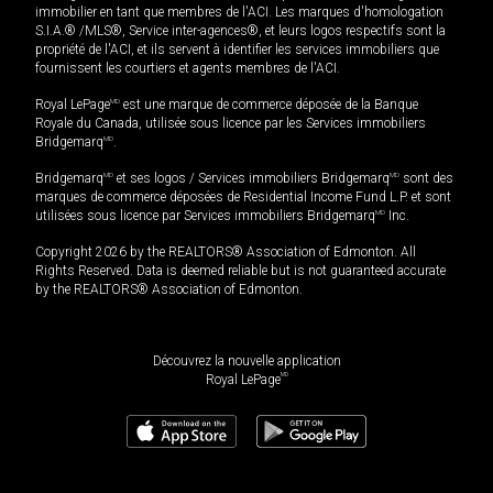
immobilier en tant que membres de l'ACI. Les marques d'homologation
S.I.A.® /MLS®, Service inter-agences®, et leurs logos respectifs sont la
propriété de l'ACI, et ils servent à identifier les services immobiliers que
fournissent les courtiers et agents membres de l'ACI.
Royal LePage
MD
est une marque de commerce déposée de la Banque
Royale du Canada, utilisée sous licence par les Services immobiliers
Bridgemarq
MD
.
Bridgemarq
MD
et ses logos / Services immobiliers Bridgemarq
MD
sont des
marques de commerce déposées de Residential Income Fund L.P. et sont
utilisées sous licence par Services immobiliers Bridgemarq
MD
Inc.
Copyright 2026 by the REALTORS® Association of Edmonton. All
Rights Reserved. Data is deemed reliable but is not guaranteed accurate
by the REALTORS® Association of Edmonton.
Découvrez la nouvelle application
MD
Royal LePage