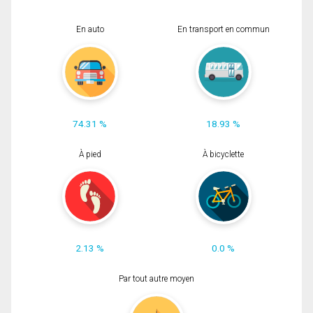
En auto
En transport en commun
74.31 %
18.93 %
À pied
À bicyclette
2.13 %
0.0 %
Par tout autre moyen