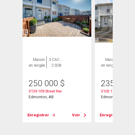
Maison
3 CAC ,
Maison
3 CAC ,
en rangée
2 SDB
en rangée
2 SDB
250 000
$
235 000
3139 109 Street Nw
3103 109 Street
Edmonton, AB
Edmonton, AB
Voir
Enregistrer
Voir
Enregistrer