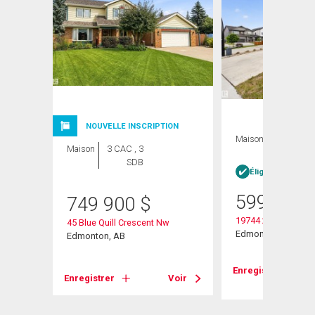
NOUVELLE INSCRIPTION
Maison
4 CAC , 4
Maison
3 CAC , 3
SDB
SDB
Éligible Louer po
599 900
749 900
$
19744 28 Avenue
45 Blue Quill Crescent Nw
Edmonton, AB
Edmonton, AB
Voir
Enregistrer
Enregistrer
Voir