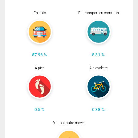
En auto
En transport en commun
87.96 %
8.31 %
À pied
À bicyclette
0.5 %
0.38 %
Par tout autre moyen