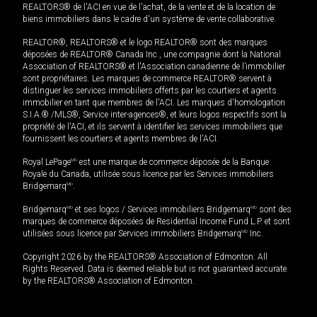
REALTORS® de l'ACI en vue de l'achat, de la vente et de la location de
biens immobiliers dans le cadre d'un système de vente collaborative.
REALTOR®, REALTORS® et le logo REALTOR® sont des marques
déposées de REALTOR® Canada Inc., une compagnie dont la National
Association of REALTORS® et l'Association canadienne de l’immobilier
sont propriétaires. Les marques de commerce REALTOR® servent à
distinguer les services immobiliers offerts par les courtiers et agents
immobilier en tant que membres de l'ACI. Les marques d'homologation
S.I.A.® /MLS®, Service inter-agences®, et leurs logos respectifs sont la
propriété de l'ACI, et ils servent à identifier les services immobiliers que
fournissent les courtiers et agents membres de l'ACI.
Royal LePage
MD
est une marque de commerce déposée de la Banque
Royale du Canada, utilisée sous licence par les Services immobiliers
Bridgemarq
MD
.
Bridgemarq
MD
et ses logos / Services immobiliers Bridgemarq
MD
sont des
marques de commerce déposées de Residential Income Fund L.P. et sont
utilisées sous licence par Services immobiliers Bridgemarq
MD
Inc.
Copyright 2026 by the REALTORS® Association of Edmonton. All
Rights Reserved. Data is deemed reliable but is not guaranteed accurate
by the REALTORS® Association of Edmonton.