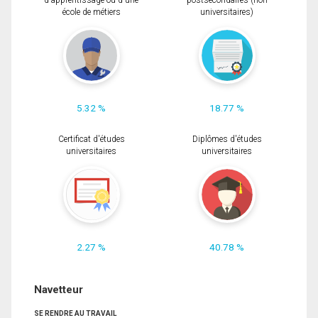
d'apprentissage ou d'une
postsecondaires (non
école de métiers
universitaires)
5.32 %
18.77 %
Certificat d'études
Diplômes d'études
universitaires
universitaires
2.27 %
40.78 %
Navetteur
SE RENDRE AU TRAVAIL