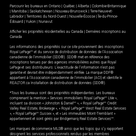
Parcourir les bureaux en
Ontario
|
Québec
|
Alberta
|
Colombie-Britannique
|
Manitoba
|
Saskatchewan
|
Nouveau-Brunswick
|
Terre-Neuve-et-
Labrador
|
Territoires du Nord-Ouest
|
Nouvelle-Écosse
|
Île-du-Prince-
Édouard
|
Yukon
|
Nunavut
Afficher les propriétés résidentielles au Canada
|
Dernières inscriptions au
Canada
Les informations des propriétés sur ce site proviennent des inscriptions
Royal LePage
MD
et du service de distribution de données de l'Association
canadienne de l’immobilier (SDD®). SDD® met en référence des
inscriptions tenues par des agences immobilières autres que Royal
LePage et ses distributeurs. L'exactitude de l'information n'est pas
garantie et devrait être indépendamment vérifiée. La marque DDF®
appartient à l'Association canadienne de l’immobilier (ACI) et identifie le
REALTOR.ca Installation de distribution de données (SDD®).
*Tous les bureaux sont des propriétés indépendantes. Les bureaux
comprenant la mention « Services immobiliers Royal LePage
MD
Ltée »,
incluant sa division « Johnston & Daniel
MD
», « Royal LePage
MD
Credit
Valley Real Estate, Brokerage », « Royal LePage
MD
West Real Estate Services
», « Royal LePage
MD
Sussex », et « Les immeubles Mont-Tremblant »
appartiennent et sont gérés par Bridgemarq Real Estate Services
MD
.
Les marques de commerce MLS® ainsi que les logos qui s'y rapportent
désignent les services professionnels rendus par les membres