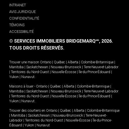
INTRANET
AVIS JURIDIQUE
CONFIDENTIALITÉ
TÉMOINS
ACCESSIBILITÉ
© SERVICES IMMOBILIERS BRIDGEMARQ
, 2026.
MD
TOUS DROITS RÉSERVÉS.
Trouver une maison
Ontario
|
Québec
|
Alberta
|
Colombie-Britannique
|
Manitoba
|
Saskatchewan
|
Nouveau-Brunswick
|
Terre-Neuve-et-Labrador
|
Territoires du Nord-Ouest
|
Nouvelle-Écosse
|
Île-du-Prince-Édouard
|
Yukon
|
Nunavut
.
Maisons à louer -
Ontario
|
Québec
|
Alberta
|
Colombie-Britannique
|
Manitoba
|
Saskatchewan
|
Nouveau-Brunswick
|
Terre-Neuve-et-Labrador
|
Territoires du Nord-Ouest
|
Nouvelle-Écosse
|
Île-du-Prince-Édouard
|
Yukon
|
Nunavut
.
Trouver des courtiers en
Ontario
|
Québec
|
Alberta
|
Colombie-Britannique
|
Manitoba
|
Saskatchewan
|
Nouveau-Brunswick
|
Terre-Neuve-et-
Labrador
|
Territoires du Nord-Ouest
|
Nouvelle-Écosse
|
Île-du-Prince-
Édouard
|
Yukon
|
Nunavut