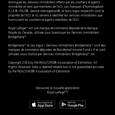
distinguer les services immobiliers offerts par les courtiers et agents
immobilier en tant que membres de l'ACI. Les marques d'homologation
S.I.A.® /MLS®, Service inter-agences®, et leurs logos respectifs sont la
propriété de l'ACI, et ils servent à identifier les services immobiliers que
fournissent les courtiers et agents membres de l'ACI.
Royal LePage
MD
est une marque de commerce déposée de la Banque
Royale du Canada, utilisée sous licence par les Services immobiliers
Bridgemarq
MD
.
Bridgemarq
MD
et ses logos / Services immobiliers Bridgemarq
MD
sont des
marques de commerce déposées de Residential Income Fund L.P. et sont
utilisées sous licence par Services immobiliers Bridgemarq
MD
Inc.
Copyright 2026 by the REALTORS® Association of Edmonton. All
Rights Reserved. Data is deemed reliable but is not guaranteed accurate
by the REALTORS® Association of Edmonton.
Découvrez la nouvelle application
MD
Royal LePage