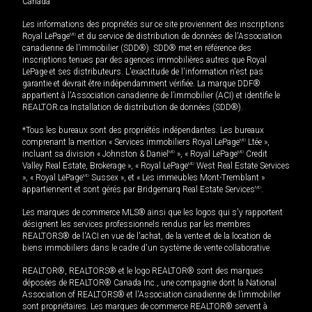
Canada
Les informations des propriétés sur ce site proviennent des inscriptions
Royal LePage
MD
et du service de distribution de données de l'Association
canadienne de l’immobilier (SDD®). SDD® met en référence des
inscriptions tenues par des agences immobilières autres que Royal
LePage et ses distributeurs. L'exactitude de l'information n'est pas
garantie et devrait être indépendamment vérifiée. La marque DDF®
appartient à l'Association canadienne de l’immobilier (ACI) et identifie le
REALTOR.ca Installation de distribution de données (SDD®).
*Tous les bureaux sont des propriétés indépendantes. Les bureaux
comprenant la mention « Services immobiliers Royal LePage
MD
Ltée »,
incluant sa division « Johnston & Daniel
MD
», « Royal LePage
MD
Credit
Valley Real Estate, Brokerage », « Royal LePage
MD
West Real Estate Services
», « Royal LePage
MD
Sussex », et « Les immeubles Mont-Tremblant »
appartiennent et sont gérés par Bridgemarq Real Estate Services
MD
.
Les marques de commerce MLS® ainsi que les logos qui s'y rapportent
désignent les services professionnels rendus par les membres
REALTORS® de l'ACI en vue de l'achat, de la vente et de la location de
biens immobiliers dans le cadre d'un système de vente collaborative.
REALTOR®, REALTORS® et le logo REALTOR® sont des marques
déposées de REALTOR® Canada Inc., une compagnie dont la National
Association of REALTORS® et l'Association canadienne de l’immobilier
sont propriétaires. Les marques de commerce REALTOR® servent à