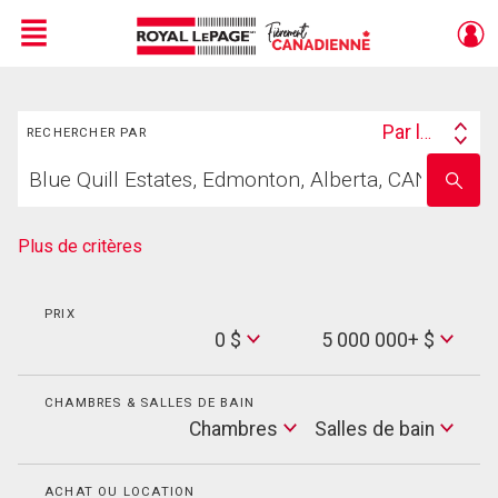
Menu
Rechercher
Live
En Direct
Par lieu
RECHERCHER PAR
Search
Trouvez
By
Entrez
votre
le
foyer
nom
de
Plus de critères
l'école
PRIX
Min
0 $
5 000 000+ $
Price
Max
Price
CHAMBRES & SALLES DE BAIN
Cham
Chambres
Salles de bain
Salles
de
bain
ACHAT OU LOCATION