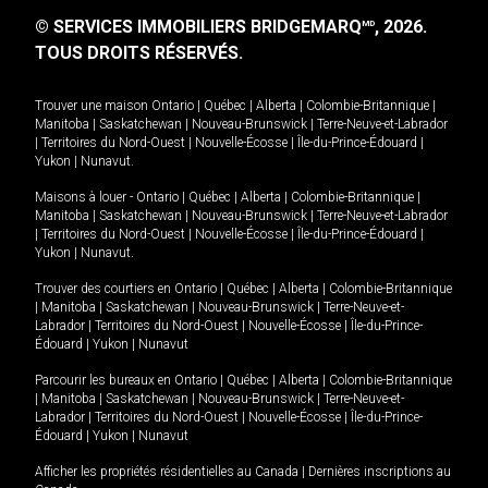
© SERVICES IMMOBILIERS BRIDGEMARQ
, 2026.
MD
TOUS DROITS RÉSERVÉS.
Trouver une maison
Ontario
|
Québec
|
Alberta
|
Colombie-Britannique
|
Manitoba
|
Saskatchewan
|
Nouveau-Brunswick
|
Terre-Neuve-et-Labrador
|
Territoires du Nord-Ouest
|
Nouvelle-Écosse
|
Île-du-Prince-Édouard
|
Yukon
|
Nunavut
.
Maisons à louer -
Ontario
|
Québec
|
Alberta
|
Colombie-Britannique
|
Manitoba
|
Saskatchewan
|
Nouveau-Brunswick
|
Terre-Neuve-et-Labrador
|
Territoires du Nord-Ouest
|
Nouvelle-Écosse
|
Île-du-Prince-Édouard
|
Yukon
|
Nunavut
.
Trouver des courtiers en
Ontario
|
Québec
|
Alberta
|
Colombie-Britannique
|
Manitoba
|
Saskatchewan
|
Nouveau-Brunswick
|
Terre-Neuve-et-
Labrador
|
Territoires du Nord-Ouest
|
Nouvelle-Écosse
|
Île-du-Prince-
Édouard
|
Yukon
|
Nunavut
Parcourir les bureaux en
Ontario
|
Québec
|
Alberta
|
Colombie-Britannique
|
Manitoba
|
Saskatchewan
|
Nouveau-Brunswick
|
Terre-Neuve-et-
Labrador
|
Territoires du Nord-Ouest
|
Nouvelle-Écosse
|
Île-du-Prince-
Édouard
|
Yukon
|
Nunavut
Afficher les propriétés résidentielles au Canada
|
Dernières inscriptions au