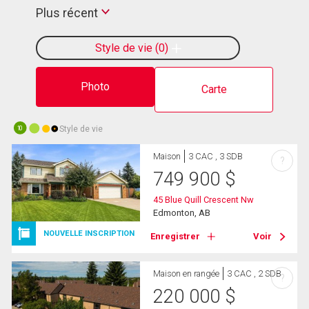
Plus récent
Style de vie
0
Photo
Carte
Style de vie
10
Maison
3 CAC , 3 SDB
?
749 900
$
45 Blue Quill Crescent Nw
Edmonton, AB
NOUVELLE INSCRIPTION
Enregistrer
Voir
Maison en rangée
3 CAC , 2 SDB
?
220 000
$