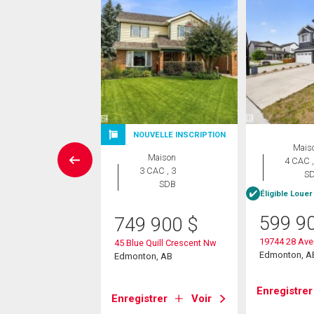
UVELLE INSCRIPTION
NOUVELLE INSCRIPTION
Mais
Maison
Maison
4 CAC ,
 CAC , 3
3 CAC , 3
S
SDB
SDB
Éligible Louer
e Louer pour acheter
599 9
749 900
$
9 999
$
19744 28 Av
45 Blue Quill Crescent Nw
24 Avenue Nw
Edmonton, A
Edmonton, AB
on, AB
Enregistrer
Enregistrer
Voir
strer
Voir