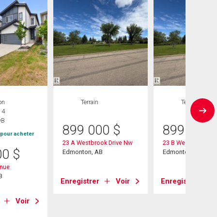
on
Terrain
Terrain
 4
DB
899 000
$
899 000
 pour acheter
23 A Westbrook Drive Nw
23 B Westbrook Dr
00
$
Edmonton, AB
Edmonton, AB
enue
B
Enregistrer
Voir
Enregistrer
Voir