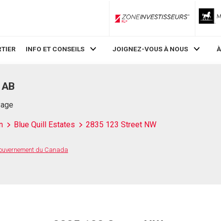
ZoneInvestisseurs RLP
TIER
INFO ET CONSEILS
JOIGNEZ-VOUS À NOUS
À
 AB
Page
n
Blue Quill Estates
2835 123 Street NW
 Gouvernement du Canada