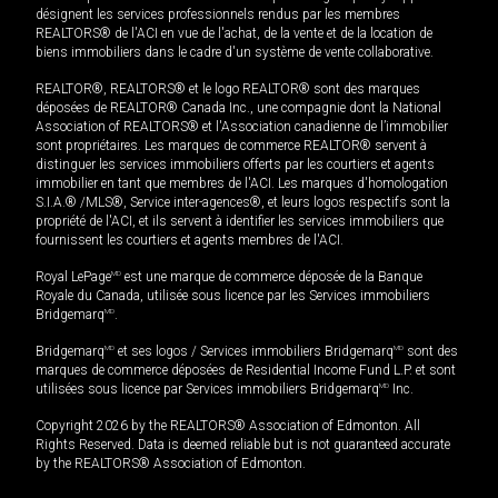
désignent les services professionnels rendus par les membres
REALTORS® de l'ACI en vue de l'achat, de la vente et de la location de
biens immobiliers dans le cadre d'un système de vente collaborative.
REALTOR®, REALTORS® et le logo REALTOR® sont des marques
déposées de REALTOR® Canada Inc., une compagnie dont la National
Association of REALTORS® et l'Association canadienne de l’immobilier
sont propriétaires. Les marques de commerce REALTOR® servent à
distinguer les services immobiliers offerts par les courtiers et agents
immobilier en tant que membres de l'ACI. Les marques d'homologation
S.I.A.® /MLS®, Service inter-agences®, et leurs logos respectifs sont la
propriété de l'ACI, et ils servent à identifier les services immobiliers que
fournissent les courtiers et agents membres de l'ACI.
Royal LePage
MD
est une marque de commerce déposée de la Banque
Royale du Canada, utilisée sous licence par les Services immobiliers
Bridgemarq
MD
.
Bridgemarq
MD
et ses logos / Services immobiliers Bridgemarq
MD
sont des
marques de commerce déposées de Residential Income Fund L.P. et sont
utilisées sous licence par Services immobiliers Bridgemarq
MD
Inc.
Copyright 2026 by the REALTORS® Association of Edmonton. All
Rights Reserved. Data is deemed reliable but is not guaranteed accurate
by the REALTORS® Association of Edmonton.