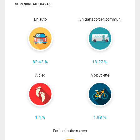
SE RENDRE AU TRAVAIL
En auto
En transport en commun
82.42 %
13.27 %
À pied
À bicyclette
1.4 %
1.98 %
Par tout autre moyen