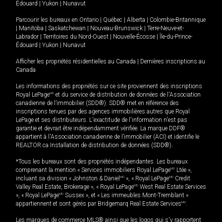
Édouard
|
Yukon
|
Nunavut
Parcourir les bureaux en
Ontario
|
Québec
|
Alberta
|
Colombie-Britannique
|
Manitoba
|
Saskatchewan
|
Nouveau-Brunswick
|
Terre-Neuve-et-
Labrador
|
Territoires du Nord-Ouest
|
Nouvelle-Écosse
|
Île-du-Prince-
Édouard
|
Yukon
|
Nunavut
Afficher les propriétés résidentielles au Canada
|
Dernières inscriptions au
Canada
Les informations des propriétés sur ce site proviennent des inscriptions
Royal LePage
MD
et du service de distribution de données de l'Association
canadienne de l’immobilier (SDD®). SDD® met en référence des
inscriptions tenues par des agences immobilières autres que Royal
LePage et ses distributeurs. L'exactitude de l'information n'est pas
garantie et devrait être indépendamment vérifiée. La marque DDF®
appartient à l'Association canadienne de l’immobilier (ACI) et identifie le
REALTOR.ca Installation de distribution de données (SDD®).
*Tous les bureaux sont des propriétés indépendantes. Les bureaux
comprenant la mention « Services immobiliers Royal LePage
MD
Ltée »,
incluant sa division « Johnston & Daniel
MD
», « Royal LePage
MD
Credit
Valley Real Estate, Brokerage », « Royal LePage
MD
West Real Estate Services
», « Royal LePage
MD
Sussex », et « Les immeubles Mont-Tremblant »
appartiennent et sont gérés par Bridgemarq Real Estate Services
MD
.
Les marques de commerce MLS® ainsi que les logos qui s'y rapportent