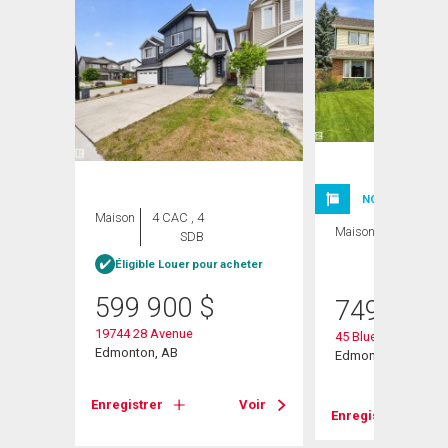
NOUVELLE INSC
Maison
4 CAC , 4
Maison
3 CAC , 3
SDB
SDB
Éligible Louer pour acheter
599 900
$
749 900
w
19744 28 Avenue
45 Blue Quill Cresc
Edmonton, AB
Edmonton, AB
Voir
Enregistrer
Voir
Enregistrer