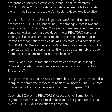
désignent les services professionnels rendus par les membres
REALTORS® de l'ACI en vue de l'achat, de la vente et de la location de
biens immobiliers dans le cadre d'un système de vente collaborative.
REALTOR®, REALTORS® et le logo REALTOR® sont des marques
déposées de REALTOR® Canada Inc., une compagnie dont la National
Association of REALTORS® et l'Association canadienne de l’immobilier
sont propriétaires. Les marques de commerce REALTOR® servent à
distinguer les services immobiliers offerts par les courtiers et agents
immobilier en tant que membres de l'ACI. Les marques d'homologation
S.I.A.® /MLS®, Service inter-agences®, et leurs logos respectifs sont la
propriété de l'ACI, et ils servent à identifier les services immobiliers que
fournissent les courtiers et agents membres de l'ACI.
Royal LePage
MD
est une marque de commerce déposée de la Banque
Royale du Canada, utilisée sous licence par les Services immobiliers
Bridgemarq
MD
.
Bridgemarq
MD
et ses logos / Services immobiliers Bridgemarq
MD
sont des
marques de commerce déposées de Residential Income Fund L.P. et sont
utilisées sous licence par Services immobiliers Bridgemarq
MD
Inc.
Copyright 2026 by the REALTORS® Association of Edmonton. All
Rights Reserved. Data is deemed reliable but is not guaranteed accurate
by the REALTORS® Association of Edmonton.