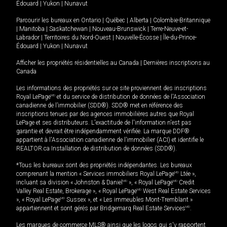
Édouard
|
Yukon
|
Nunavut
Parcourir les bureaux en
Ontario
|
Québec
|
Alberta
|
Colombie-Britannique
|
Manitoba
|
Saskatchewan
|
Nouveau-Brunswick
|
Terre-Neuve-et-
Labrador
|
Territoires du Nord-Ouest
|
Nouvelle-Écosse
|
Île-du-Prince-
Édouard
|
Yukon
|
Nunavut
Afficher les propriétés résidentielles au Canada
|
Dernières inscriptions au
Canada
Les informations des propriétés sur ce site proviennent des inscriptions
Royal LePage
MD
et du service de distribution de données de l'Association
canadienne de l’immobilier (SDD®). SDD® met en référence des
inscriptions tenues par des agences immobilières autres que Royal
LePage et ses distributeurs. L'exactitude de l'information n'est pas
garantie et devrait être indépendamment vérifiée. La marque DDF®
appartient à l'Association canadienne de l’immobilier (ACI) et identifie le
REALTOR.ca Installation de distribution de données (SDD®).
*Tous les bureaux sont des propriétés indépendantes. Les bureaux
comprenant la mention « Services immobiliers Royal LePage
MD
Ltée »,
incluant sa division « Johnston & Daniel
MD
», « Royal LePage
MD
Credit
Valley Real Estate, Brokerage », « Royal LePage
MD
West Real Estate Services
», « Royal LePage
MD
Sussex », et « Les immeubles Mont-Tremblant »
appartiennent et sont gérés par Bridgemarq Real Estate Services
MD
.
Les marques de commerce MLS® ainsi que les logos qui s'y rapportent