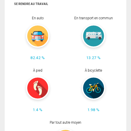
SE RENDRE AU TRAVAIL
En auto
En transport en commun
82.42 %
13.27 %
À pied
À bicyclette
1.4 %
1.98 %
Par tout autre moyen