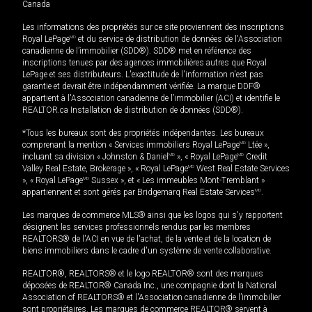
Canada
Les informations des propriétés sur ce site proviennent des inscriptions
Royal LePage
MD
et du service de distribution de données de l'Association
canadienne de l’immobilier (SDD®). SDD® met en référence des
inscriptions tenues par des agences immobilières autres que Royal
LePage et ses distributeurs. L'exactitude de l'information n'est pas
garantie et devrait être indépendamment vérifiée. La marque DDF®
appartient à l'Association canadienne de l’immobilier (ACI) et identifie le
REALTOR.ca Installation de distribution de données (SDD®).
*Tous les bureaux sont des propriétés indépendantes. Les bureaux
comprenant la mention « Services immobiliers Royal LePage
MD
Ltée »,
incluant sa division « Johnston & Daniel
MD
», « Royal LePage
MD
Credit
Valley Real Estate, Brokerage », « Royal LePage
MD
West Real Estate Services
», « Royal LePage
MD
Sussex », et « Les immeubles Mont-Tremblant »
appartiennent et sont gérés par Bridgemarq Real Estate Services
MD
.
Les marques de commerce MLS® ainsi que les logos qui s'y rapportent
désignent les services professionnels rendus par les membres
REALTORS® de l'ACI en vue de l'achat, de la vente et de la location de
biens immobiliers dans le cadre d'un système de vente collaborative.
REALTOR®, REALTORS® et le logo REALTOR® sont des marques
déposées de REALTOR® Canada Inc., une compagnie dont la National
Association of REALTORS® et l'Association canadienne de l’immobilier
sont propriétaires. Les marques de commerce REALTOR® servent à