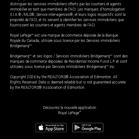
distinguer les services immobiliers offerts par les courtiers et agents
immobilier en tant que membres de l'ACI. Les marques d'homologation
S.I.A.® /MLS®, Service inter-agences®, et leurs logos respectifs sont la
propriété de l'ACI, et ils servent à identifier les services immobiliers que
fournissent les courtiers et agents membres de l'ACI.
Royal LePage
MD
est une marque de commerce déposée de la Banque
Royale du Canada, utilisée sous licence par les Services immobiliers
Bridgemarq
MD
.
Bridgemarq
MD
et ses logos / Services immobiliers Bridgemarq
MD
sont des
marques de commerce déposées de Residential Income Fund L.P. et sont
utilisées sous licence par Services immobiliers Bridgemarq
MD
Inc.
Copyright 2026 by the REALTORS® Association of Edmonton. All
Rights Reserved. Data is deemed reliable but is not guaranteed accurate
by the REALTORS® Association of Edmonton.
Découvrez la nouvelle application
MD
Royal LePage