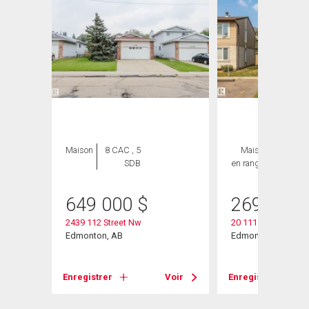
Maison
8 CAC , 5
Maison
3 CAC ,
SDB
en rangée
2 SDB
649 000
$
269 000
2439 112 Street Nw
20 11115 27 Avenu
Edmonton, AB
Edmonton, AB
Voir
Enregistrer
Voir
Enregistrer