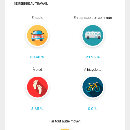
SE RENDRE AU TRAVAIL
En auto
En transport en commun
68.48 %
23.95 %
À pied
À bicyclette
3.65 %
0.0 %
Par tout autre moyen