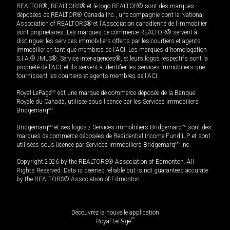
REALTOR®, REALTORS® et le logo REALTOR® sont des marques
déposées de REALTOR® Canada Inc., une compagnie dont la National
Association of REALTORS® et l'Association canadienne de l’immobilier
sont propriétaires. Les marques de commerce REALTOR® servent à
distinguer les services immobiliers offerts par les courtiers et agents
immobilier en tant que membres de l'ACI. Les marques d'homologation
S.I.A.® /MLS®, Service inter-agences®, et leurs logos respectifs sont la
propriété de l'ACI, et ils servent à identifier les services immobiliers que
fournissent les courtiers et agents membres de l'ACI.
Royal LePage
MD
est une marque de commerce déposée de la Banque
Royale du Canada, utilisée sous licence par les Services immobiliers
Bridgemarq
MD
.
Bridgemarq
MD
et ses logos / Services immobiliers Bridgemarq
MD
sont des
marques de commerce déposées de Residential Income Fund L.P. et sont
utilisées sous licence par Services immobiliers Bridgemarq
MD
Inc.
Copyright 2026 by the REALTORS® Association of Edmonton. All
Rights Reserved. Data is deemed reliable but is not guaranteed accurate
by the REALTORS® Association of Edmonton.
Découvrez la nouvelle application
MD
Royal LePage