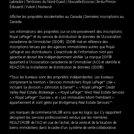
Labrador
|
Territoires du Nord-Ouest
|
Nouvelle-Écosse
|
Île-du-Prince-
Édouard
|
Yukon
|
Nunavut
Afficher les propriétés résidentielles au Canada
|
Dernières inscriptions au
Canada
Les informations des propriétés sur ce site proviennent des inscriptions
Royal LePage
MD
et du service de distribution de données de l'Association
canadienne de l’immobilier (SDD®). SDD® met en référence des
inscriptions tenues par des agences immobilières autres que Royal
LePage et ses distributeurs. L'exactitude de l'information n'est pas
garantie et devrait être indépendamment vérifiée. La marque DDF®
appartient à l'Association canadienne de l’immobilier (ACI) et identifie le
REALTOR.ca Installation de distribution de données (SDD®).
*Tous les bureaux sont des propriétés indépendantes. Les bureaux
comprenant la mention « Services immobiliers Royal LePage
MD
Ltée »,
incluant sa division « Johnston & Daniel
MD
», « Royal LePage
MD
Credit
Valley Real Estate, Brokerage », « Royal LePage
MD
West Real Estate Services
», « Royal LePage
MD
Sussex », et « Les immeubles Mont-Tremblant »
appartiennent et sont gérés par Bridgemarq Real Estate Services
MD
.
Les marques de commerce MLS® ainsi que les logos qui s'y rapportent
désignent les services professionnels rendus par les membres
REALTORS® de l'ACI en vue de l'achat, de la vente et de la location de
biens immobiliers dans le cadre d'un système de vente collaborative.