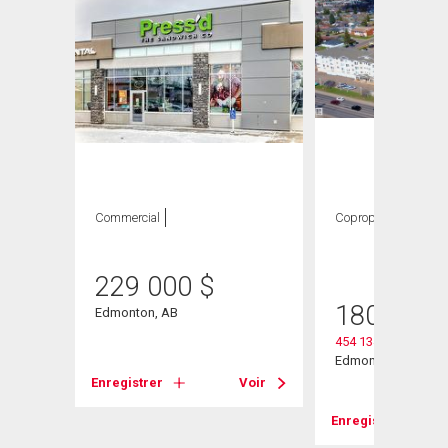
Commercial
Copropriété
1
CAC ,
1 SDB
heter
229 000
$
180 000
Edmonton, AB
454 13441 127 Stree
Edmonton, AB
Enregistrer
Voir
Voir
Enregistrer