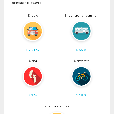
SE RENDRE AU TRAVAIL
En auto
En transport en commun
87.21 %
5.66 %
À pied
À bicyclette
2.3 %
1.18 %
Par tout autre moyen