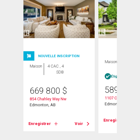
NOUVELLE INSCRIPTION
Maison
3 CAC , 4
Maison
4 CAC , 4
SDB
SDB
Éligible Louer po
589 900
669 800
$
1107 Chahley Crest
854 Chahley Way Nw
Edmonton, AB
Edmonton, AB
Voir
Enregistrer
Enregistrer
Voir