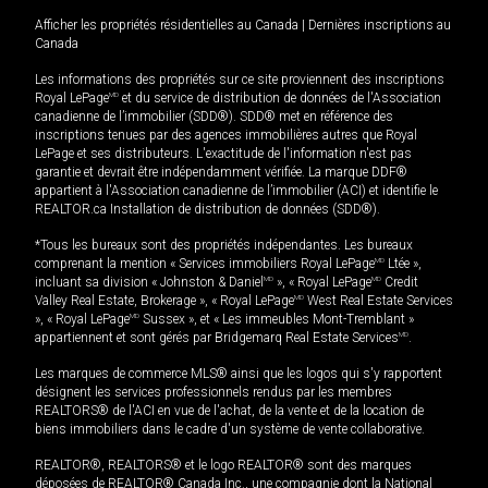
Afficher les propriétés résidentielles au Canada
|
Dernières inscriptions au
Canada
Les informations des propriétés sur ce site proviennent des inscriptions
Royal LePage
MD
et du service de distribution de données de l'Association
canadienne de l’immobilier (SDD®). SDD® met en référence des
inscriptions tenues par des agences immobilières autres que Royal
LePage et ses distributeurs. L'exactitude de l'information n'est pas
garantie et devrait être indépendamment vérifiée. La marque DDF®
appartient à l'Association canadienne de l’immobilier (ACI) et identifie le
REALTOR.ca Installation de distribution de données (SDD®).
*Tous les bureaux sont des propriétés indépendantes. Les bureaux
comprenant la mention « Services immobiliers Royal LePage
MD
Ltée »,
incluant sa division « Johnston & Daniel
MD
», « Royal LePage
MD
Credit
Valley Real Estate, Brokerage », « Royal LePage
MD
West Real Estate Services
», « Royal LePage
MD
Sussex », et « Les immeubles Mont-Tremblant »
appartiennent et sont gérés par Bridgemarq Real Estate Services
MD
.
Les marques de commerce MLS® ainsi que les logos qui s'y rapportent
désignent les services professionnels rendus par les membres
REALTORS® de l'ACI en vue de l'achat, de la vente et de la location de
biens immobiliers dans le cadre d'un système de vente collaborative.
REALTOR®, REALTORS® et le logo REALTOR® sont des marques
déposées de REALTOR® Canada Inc., une compagnie dont la National