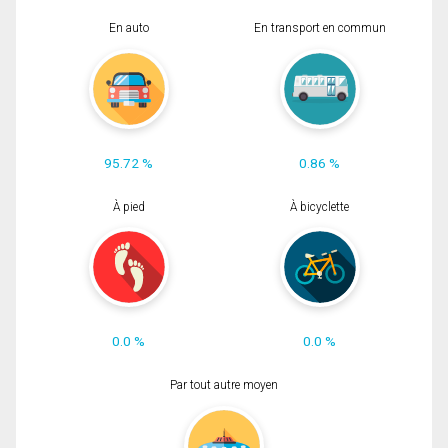
En auto
En transport en commun
95.72 %
0.86 %
À pied
À bicyclette
0.0 %
0.0 %
Par tout autre moyen