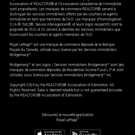
Association of REALTORS® et l'Association canadienne de l’immobilier
sont propriétaires. Les marques de commerce REALTOR® servent à
distinguer les services immobiliers offerts par les courtiers et agents
immobilier en tant que membres de l'ACI. Les marques d'homologation
S.I.A.® /MLS®, Service inter-agences®, et leurs logos respectifs sont la
propriété de l'ACI, et ils servent à identifier les services immobiliers que
fournissent les courtiers et agents membres de l'ACI.
Royal LePage
MD
est une marque de commerce déposée de la Banque
Royale du Canada, utilisée sous licence par les Services immobiliers
Bridgemarq
MD
.
Bridgemarq
MD
et ses logos / Services immobiliers Bridgemarq
MD
sont des
marques de commerce déposées de Residential Income Fund L.P. et sont
utilisées sous licence par Services immobiliers Bridgemarq
MD
Inc.
Copyright 2026 by the REALTORS® Association of Edmonton. All
Rights Reserved. Data is deemed reliable but is not guaranteed accurate
by the REALTORS® Association of Edmonton.
Découvrez la nouvelle application
MD
Royal LePage