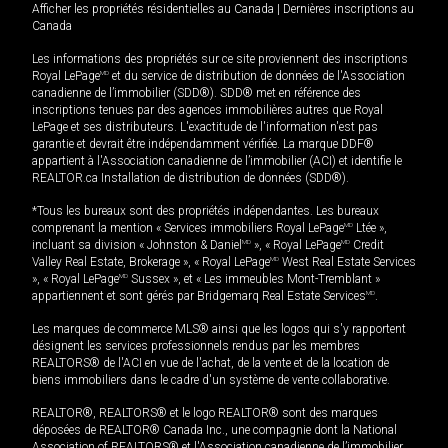
Afficher les propriétés résidentielles au Canada
|
Dernières inscriptions au
Canada
Les informations des propriétés sur ce site proviennent des inscriptions
Royal LePage
MD
et du service de distribution de données de l'Association
canadienne de l’immobilier (SDD®). SDD® met en référence des
inscriptions tenues par des agences immobilières autres que Royal
LePage et ses distributeurs. L'exactitude de l'information n'est pas
garantie et devrait être indépendamment vérifiée. La marque DDF®
appartient à l'Association canadienne de l’immobilier (ACI) et identifie le
REALTOR.ca Installation de distribution de données (SDD®).
*Tous les bureaux sont des propriétés indépendantes. Les bureaux
comprenant la mention « Services immobiliers Royal LePage
MD
Ltée »,
incluant sa division « Johnston & Daniel
MD
», « Royal LePage
MD
Credit
Valley Real Estate, Brokerage », « Royal LePage
MD
West Real Estate Services
», « Royal LePage
MD
Sussex », et « Les immeubles Mont-Tremblant »
appartiennent et sont gérés par Bridgemarq Real Estate Services
MD
.
Les marques de commerce MLS® ainsi que les logos qui s'y rapportent
désignent les services professionnels rendus par les membres
REALTORS® de l'ACI en vue de l'achat, de la vente et de la location de
biens immobiliers dans le cadre d'un système de vente collaborative.
REALTOR®, REALTORS® et le logo REALTOR® sont des marques
déposées de REALTOR® Canada Inc., une compagnie dont la National
Association of REALTORS® et l'Association canadienne de l’immobilier