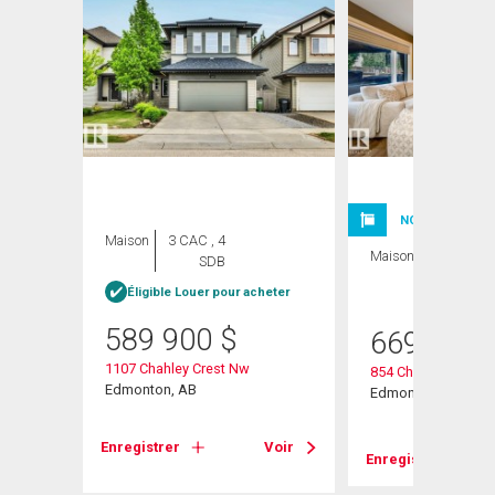
NOUVELLE INSC
Maison
3 CAC , 4
Maison
4 CAC , 4
SDB
SDB
heter
Éligible Louer pour acheter
589 900
$
669 800
1107 Chahley Crest Nw
854 Chahley Way N
Edmonton, AB
Edmonton, AB
Voir
Enregistrer
Voir
Enregistrer