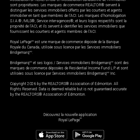
sont propriétaires. Les marques de commerce REALTOR® servent à
distinguer les services immobiliers offerts par les courtiers et agents
immobilier en tant que membres de l'ACI. Les marques d'homologation
S.I.A.® /MLS®, Service inter-agences®, et leurs logos respectifs sont la
propriété de l'ACI, et ils servent à identifier les services immobiliers que
fournissent les courtiers et agents membres de l'ACI.
Royal LePage
MD
est une marque de commerce déposée de la Banque
Royale du Canada, utilisée sous licence par les Services immobiliers
Bridgemarq
MD
.
Bridgemarq
MD
et ses logos / Services immobiliers Bridgemarq
MD
sont des
marques de commerce déposées de Residential Income Fund L.P. et sont
utilisées sous licence par Services immobiliers Bridgemarq
MD
Inc.
Copyright 2026 by the REALTORS® Association of Edmonton. All
Rights Reserved. Data is deemed reliable but is not guaranteed accurate
by the REALTORS® Association of Edmonton.
Découvrez la nouvelle application
MD
Royal LePage