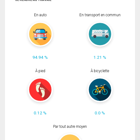
En auto
En transport en commun
94.94 %
1.21 %
À pied
À bicyclette
0.12 %
0.0 %
Par tout autre moyen