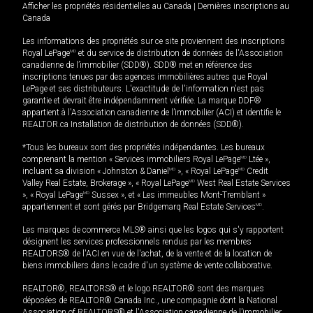
Afficher les propriétés résidentielles au Canada
|
Dernières inscriptions au
Canada
Les informations des propriétés sur ce site proviennent des inscriptions
Royal LePage
MD
et du service de distribution de données de l'Association
canadienne de l’immobilier (SDD®). SDD® met en référence des
inscriptions tenues par des agences immobilières autres que Royal
LePage et ses distributeurs. L'exactitude de l'information n'est pas
garantie et devrait être indépendamment vérifiée. La marque DDF®
appartient à l'Association canadienne de l’immobilier (ACI) et identifie le
REALTOR.ca Installation de distribution de données (SDD®).
*Tous les bureaux sont des propriétés indépendantes. Les bureaux
comprenant la mention « Services immobiliers Royal LePage
MD
Ltée »,
incluant sa division « Johnston & Daniel
MD
», « Royal LePage
MD
Credit
Valley Real Estate, Brokerage », « Royal LePage
MD
West Real Estate Services
», « Royal LePage
MD
Sussex », et « Les immeubles Mont-Tremblant »
appartiennent et sont gérés par Bridgemarq Real Estate Services
MD
.
Les marques de commerce MLS® ainsi que les logos qui s'y rapportent
désignent les services professionnels rendus par les membres
REALTORS® de l'ACI en vue de l'achat, de la vente et de la location de
biens immobiliers dans le cadre d'un système de vente collaborative.
REALTOR®, REALTORS® et le logo REALTOR® sont des marques
déposées de REALTOR® Canada Inc., une compagnie dont la National
Association of REALTORS® et l'Association canadienne de l’immobilier