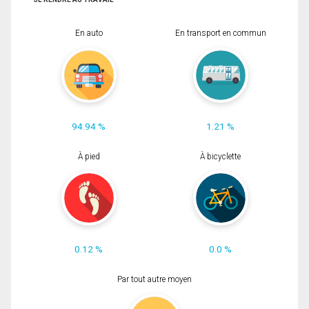
En auto
En transport en commun
94.94 %
1.21 %
À pied
À bicyclette
0.12 %
0.0 %
Par tout autre moyen