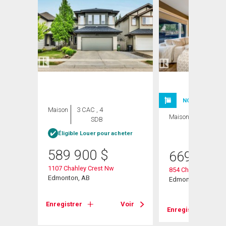
NOUVELLE INSC
Maison
3 CAC , 4
Maison
4 CAC , 4
SDB
SDB
Éligible Louer pour acheter
589 900
$
669 800
1107 Chahley Crest Nw
854 Chahley Way N
Edmonton, AB
Edmonton, AB
Voir
Enregistrer
Voir
Enregistrer