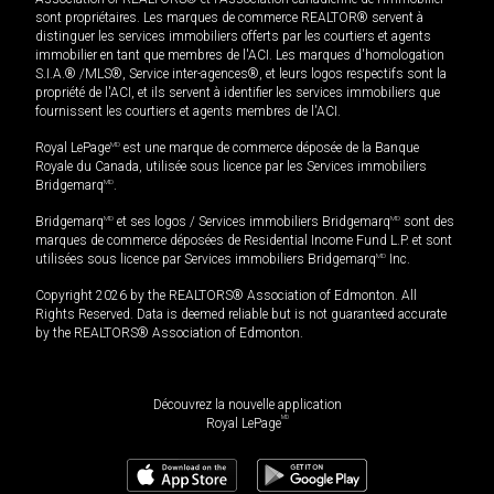
sont propriétaires. Les marques de commerce REALTOR® servent à
distinguer les services immobiliers offerts par les courtiers et agents
immobilier en tant que membres de l'ACI. Les marques d'homologation
S.I.A.® /MLS®, Service inter-agences®, et leurs logos respectifs sont la
propriété de l'ACI, et ils servent à identifier les services immobiliers que
fournissent les courtiers et agents membres de l'ACI.
Royal LePage
MD
est une marque de commerce déposée de la Banque
Royale du Canada, utilisée sous licence par les Services immobiliers
Bridgemarq
MD
.
Bridgemarq
MD
et ses logos / Services immobiliers Bridgemarq
MD
sont des
marques de commerce déposées de Residential Income Fund L.P. et sont
utilisées sous licence par Services immobiliers Bridgemarq
MD
Inc.
Copyright 2026 by the REALTORS® Association of Edmonton. All
Rights Reserved. Data is deemed reliable but is not guaranteed accurate
by the REALTORS® Association of Edmonton.
Découvrez la nouvelle application
MD
Royal LePage