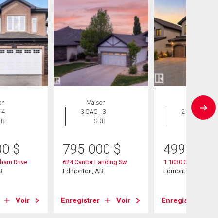
on
Maison
Duplex
 4
3 CAC , 3
2 CAC , 3
DB
SDB
SDB
00
$
795 000
$
499 900
ham Drive
624 Cantor Landing Sw
1 1030 Connelly Wa
B
Edmonton, AB
Edmonton, AB
Voir
Enregistrer
Voir
Enregistrer