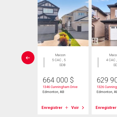
Maison
Maison
Mais
 CAC , 3
5 CAC , 5
4 CAC ,
SDB
SDB
S
6 800
$
664 000
$
629 9
tkinson Loop Sw
1346 Cunningham Drive
1326 Cunning
on, AB
Edmonton, AB
Edmonton, A
strer
Voir
Enregistrer
Voir
Enregistrer