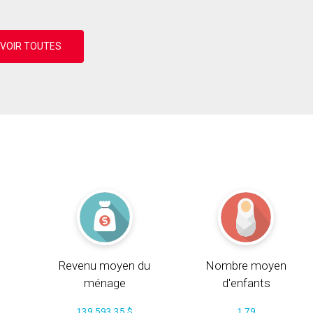
Revenu moyen du
Nombre moyen
ménage
d'enfants
139 593.35 $
1.79