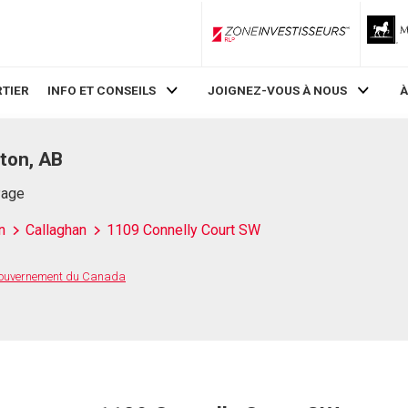
ZoneInvestisseurs RLP
TIER
INFO ET CONSEILS
JOIGNEZ-VOUS À NOUS
À
ton, AB
Page
n
Callaghan
1109 Connelly Court SW
 Gouvernement du Canada