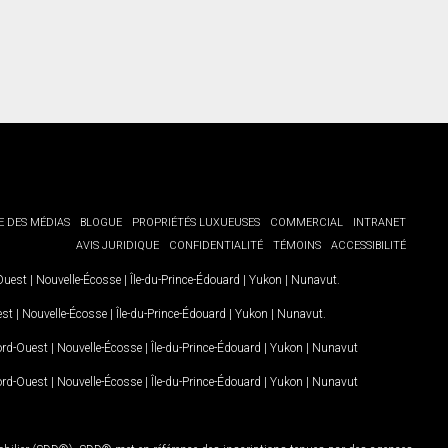
E DES MÉDIAS
BLOGUE
PROPRIÉTÉS LUXUEUSES
COMMERCIAL
INTRANET
AVIS JURIDIQUE
CONFIDENTIALITÉ
TÉMOINS
ACCESSIBILITÉ
-Ouest
|
Nouvelle-Écosse
|
Île-du-Prince-Édouard
|
Yukon
|
Nunavut
.
est
|
Nouvelle-Écosse
|
Île-du-Prince-Édouard
|
Yukon
|
Nunavut
.
Nord-Ouest
|
Nouvelle-Écosse
|
Île-du-Prince-Édouard
|
Yukon
|
Nunavut
Nord-Ouest
|
Nouvelle-Écosse
|
Île-du-Prince-Édouard
|
Yukon
|
Nunavut