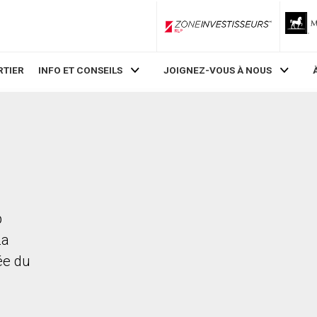
ZoneInvestisseurs RLP
RTIER
INFO ET CONSEILS
JOIGNEZ-VOUS À NOUS
p
La
rée du