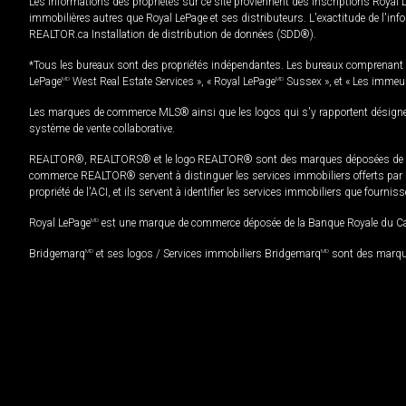
Les informations des propriétés sur ce site proviennent des inscriptions Royal 
immobilières autres que Royal LePage et ses distributeurs. L'exactitude de l'info
REALTOR.ca Installation de distribution de données (SDD®).
*Tous les bureaux sont des propriétés indépendantes. Les bureaux comprenant 
LePage
MD
West Real Estate Services », « Royal LePage
MD
Sussex », et « Les immeu
Les marques de commerce MLS® ainsi que les logos qui s'y rapportent désignent
système de vente collaborative.
REALTOR®, REALTORS® et le logo REALTOR® sont des marques déposées de REAL
commerce REALTOR® servent à distinguer les services immobiliers offerts par le
propriété de l'ACI, et ils servent à identifier les services immobiliers que fourni
Royal LePage
MD
est une marque de commerce déposée de la Banque Royale du Cana
Bridgemarq
MD
et ses logos / Services immobiliers Bridgemarq
MD
sont des marque