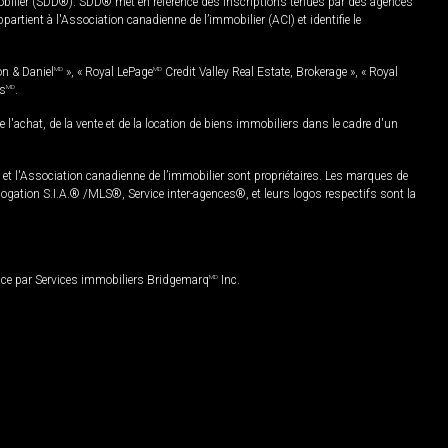
mobilier (SDD®). SDD® met en référence des inscriptions tenues par des agences
rtient à l'Association canadienne de l’immobilier (ACI) et identifie le
on & Daniel
MD
», « Royal LePage
MD
Credit Valley Real Estate, Brokerage », « Royal
es
MD
.
chat, de la vente et de la location de biens immobiliers dans le cadre d'un
Association canadienne de l’immobilier sont propriétaires. Les marques de
ation S.I.A.® /MLS®, Service inter-agences®, et leurs logos respectifs sont la
nce par Services immobiliers Bridgemarq
MD
Inc.