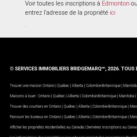
Voir toutes les inscriptions à
Edmonton
ou
entrez l'adresse de la propriété
ici
.
© SERVICES IMMOBILIERS BRIDGEMARQ
, 2026.
TOUS D
MD
Trouver une maison
Ontario
|
Québec
|
Alberta
|
Colombie-Britannique
|
Manitob
Maisons à louer -
Ontario
|
Québec
|
Alberta
|
Colombie-Britannique
|
Manitoba
|
Trouver des courtiers en
Ontario
|
Québec
|
Alberta
|
Colombie-Britannique
|
Man
Parcourir les bureaux en
Ontario
|
Québec
|
Alberta
|
Colombie-Britannique
|
Man
Afficher les propriétés résidentielles au Canada
|
Dernières inscriptions au Cana