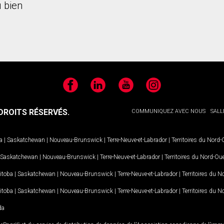
 bien
Facebook
LinkedIn
YouTube
Instagram
ROITS RÉSERVÉS.
COMMUNIQUEZ AVEC NOUS
SALL
a
|
Saskatchewan
|
Nouveau-Brunswick
|
Terre-Neuve-et-Labrador
|
Territoires du Nord
Saskatchewan
|
Nouveau-Brunswick
|
Terre-Neuve-et-Labrador
|
Territoires du Nord-Ou
itoba
|
Saskatchewan
|
Nouveau-Brunswick
|
Terre-Neuve-et-Labrador
|
Territoires du 
itoba
|
Saskatchewan
|
Nouveau-Brunswick
|
Terre-Neuve-et-Labrador
|
Territoires du 
da
MD