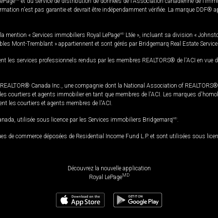
LePage
et du service de distribution de données de l'Association canadienne de l’im
rmation n'est pas garantie et devrait être indépendamment vérifiée. La marque DDF® appa
la mention « Services immobiliers Royal LePage
MD
Ltée », incluant sa division « Johnst
bles Mont-Tremblant » appartiennent et sont gérés par Bridgemarq Real Estate Servic
 les services professionnels rendus par les membres REALTORS® de l'ACI en vue de l'a
TOR® Canada Inc., une compagnie dont la National Association of REALTORS® et l'
s courtiers et agents immobilier en tant que membres de l'ACI. Les marques d'homolog
ssent les courtiers et agents membres de l'ACI.
da, utilisée sous licence par les Services immobiliers Bridgemarq
MD
.
s de commerce déposées de Residential Income Fund L.P. et sont utilisées sous lice
Découvrez la nouvelle application
MD
Royal LePage