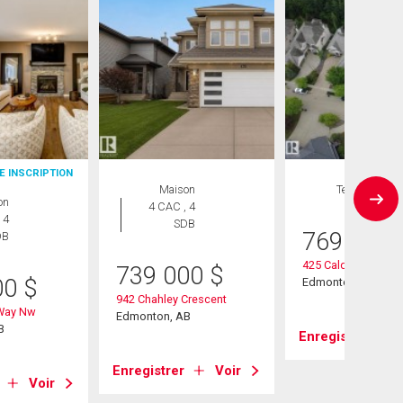
E INSCRIPTION
Maison
Terrain
on
4 CAC , 4
 4
SDB
769 000
DB
425 Caldwell Place
739 000
$
00
$
Edmonton, AB
942 Chahley Crescent
 Way Nw
Edmonton, AB
B
Enregistrer
Enregistrer
Voir
Voir