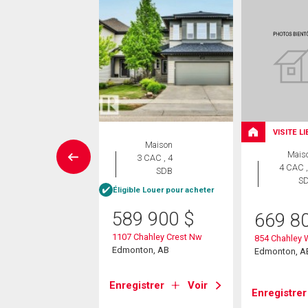
VISITE L
Maison
Maison
Mais
 CAC , 4
3 CAC , 4
4 CAC ,
SDB
SDB
S
Éligible Louer pour acheter
9 900
$
589 900
$
669 8
ver Drive
1107 Chahley Crest Nw
854 Chahley
on, AB
Edmonton, AB
Edmonton, A
strer
Voir
Enregistrer
Voir
Enregistrer