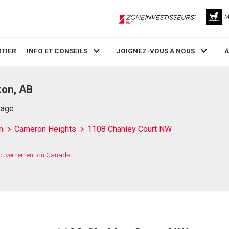
ZoneInvestisseurs RLP
TIER
INFO ET CONSEILS
JOIGNEZ-VOUS À NOUS
À
ton, AB
Page
n
Cameron Heights
1108 Chahley Court NW
 Gouvernement du Canada