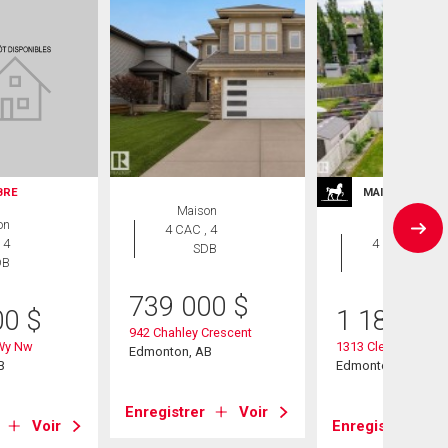
IBRE
MAISONS DE P
Maison
on
Maison
4 CAC , 4
 4
4 CAC , 4
SDB
DB
SDB
739 000
$
00
$
1 188 00
942 Chahley Crescent
 Wy Nw
1313 Clement Cour
Edmonton, AB
B
Edmonton, AB
Enregistrer
Voir
Voir
Enregistrer