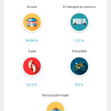
En auto
En transport en commun
94.94 %
1.21 %
À pied
À bicyclette
0.12 %
0.0 %
Par tout autre moyen