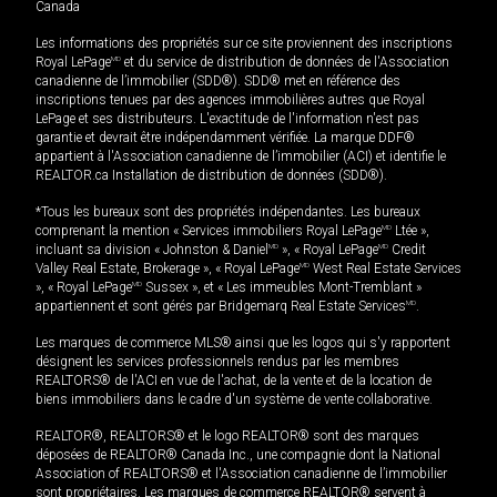
Canada
Les informations des propriétés sur ce site proviennent des inscriptions
Royal LePage
MD
et du service de distribution de données de l'Association
canadienne de l’immobilier (SDD®). SDD® met en référence des
inscriptions tenues par des agences immobilières autres que Royal
LePage et ses distributeurs. L'exactitude de l'information n'est pas
garantie et devrait être indépendamment vérifiée. La marque DDF®
appartient à l'Association canadienne de l’immobilier (ACI) et identifie le
REALTOR.ca Installation de distribution de données (SDD®).
*Tous les bureaux sont des propriétés indépendantes. Les bureaux
comprenant la mention « Services immobiliers Royal LePage
MD
Ltée »,
incluant sa division « Johnston & Daniel
MD
», « Royal LePage
MD
Credit
Valley Real Estate, Brokerage », « Royal LePage
MD
West Real Estate Services
», « Royal LePage
MD
Sussex », et « Les immeubles Mont-Tremblant »
appartiennent et sont gérés par Bridgemarq Real Estate Services
MD
.
Les marques de commerce MLS® ainsi que les logos qui s'y rapportent
désignent les services professionnels rendus par les membres
REALTORS® de l'ACI en vue de l'achat, de la vente et de la location de
biens immobiliers dans le cadre d'un système de vente collaborative.
REALTOR®, REALTORS® et le logo REALTOR® sont des marques
déposées de REALTOR® Canada Inc., une compagnie dont la National
Association of REALTORS® et l'Association canadienne de l’immobilier
sont propriétaires. Les marques de commerce REALTOR® servent à