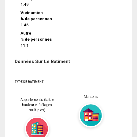
1.49
Vietnamien
% de personnes
1.46
Autre
% de personnes
11.1
Données Sur Le Bâtiment
TYPE DE BÂTIMENT
Maisons
Appartements (faible
hauteur et à étages
multiples)