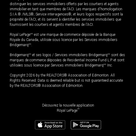
distinguer les services immobiliers offerts par les courtiers et agents
immobilier en tant que membres de l'ACI. Les marques d'homologation
S.I.A.® /MLS®, Service inter-agences®, et leurs logos respectifs sont la
propriété de l'ACI, et ils servent à identifier les services immobiliers que
fournissent les courtiers et agents membres de l'ACI.
Royal LePage
MD
est une marque de commerce déposée de la Banque
Royale du Canada, utilisée sous licence par les Services immobiliers
Bridgemarq
MD
.
Bridgemarq
MD
et ses logos / Services immobiliers Bridgemarq
MD
sont des
marques de commerce déposées de Residential Income Fund L.P. et sont
utilisées sous licence par Services immobiliers Bridgemarq
MD
Inc.
Copyright 2026 by the REALTORS® Association of Edmonton. All
Rights Reserved. Data is deemed reliable but is not guaranteed accurate
by the REALTORS® Association of Edmonton.
Découvrez la nouvelle application
MD
Royal LePage