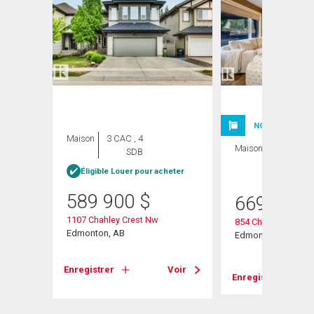
NOUVELLE INSC
Maison
3 CAC , 4
Maison
4 CAC , 4
SDB
SDB
Éligible Louer pour acheter
589 900
$
669 800
1107 Chahley Crest Nw
854 Chahley Way N
Edmonton, AB
Edmonton, AB
Voir
Enregistrer
Voir
Enregistrer