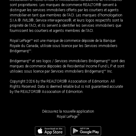
sont propriétaires. Les marques de commerce REALTOR® servent à
distinguer les services immobiliers offerts par les courtiers et agents
immobilier en tant que membres de l'ACI. Les marques d'homologation
S.I.A.® /MLS®, Service inter-agences®, et leurs logos respectifs sont la
propriété de l'ACI, et ils servent à identifier les services immobiliers que
fournissent les courtiers et agents membres de l'ACI.
Royal LePage
MD
est une marque de commerce déposée de la Banque
Royale du Canada, utilisée sous licence par les Services immobiliers
Bridgemarq
MD
.
Bridgemarq
MD
et ses logos / Services immobiliers Bridgemarq
MD
sont des
marques de commerce déposées de Residential Income Fund L.P. et sont
utilisées sous licence par Services immobiliers Bridgemarq
MD
Inc.
Copyright 2026 by the REALTORS® Association of Edmonton. All
Rights Reserved. Data is deemed reliable but is not guaranteed accurate
by the REALTORS® Association of Edmonton.
Découvrez la nouvelle application
MD
Royal LePage