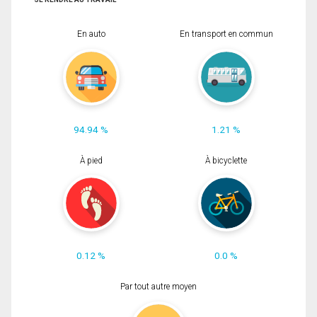
En auto
En transport en commun
94.94 %
1.21 %
À pied
À bicyclette
0.12 %
0.0 %
Par tout autre moyen