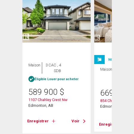
NOUVELLE INSC
Maison
3 CAC , 4
Maison
4 CAC , 4
SDB
SDB
Éligible Louer pour acheter
589 900
$
669 800
1107 Chahley Crest Nw
854 Chahley Way N
Edmonton, AB
Edmonton, AB
Voir
Enregistrer
Voir
Enregistrer