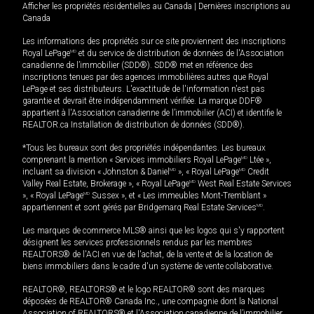
Afficher les propriétés résidentielles au Canada
|
Dernières inscriptions au
Canada
Les informations des propriétés sur ce site proviennent des inscriptions
Royal LePage
MD
et du service de distribution de données de l'Association
canadienne de l’immobilier (SDD®). SDD® met en référence des
inscriptions tenues par des agences immobilières autres que Royal
LePage et ses distributeurs. L'exactitude de l'information n'est pas
garantie et devrait être indépendamment vérifiée. La marque DDF®
appartient à l'Association canadienne de l’immobilier (ACI) et identifie le
REALTOR.ca Installation de distribution de données (SDD®).
*Tous les bureaux sont des propriétés indépendantes. Les bureaux
comprenant la mention « Services immobiliers Royal LePage
MD
Ltée »,
incluant sa division « Johnston & Daniel
MD
», « Royal LePage
MD
Credit
Valley Real Estate, Brokerage », « Royal LePage
MD
West Real Estate Services
», « Royal LePage
MD
Sussex », et « Les immeubles Mont-Tremblant »
appartiennent et sont gérés par Bridgemarq Real Estate Services
MD
.
Les marques de commerce MLS® ainsi que les logos qui s'y rapportent
désignent les services professionnels rendus par les membres
REALTORS® de l'ACI en vue de l'achat, de la vente et de la location de
biens immobiliers dans le cadre d'un système de vente collaborative.
REALTOR®, REALTORS® et le logo REALTOR® sont des marques
déposées de REALTOR® Canada Inc., une compagnie dont la National
Association of REALTORS® et l'Association canadienne de l’immobilier