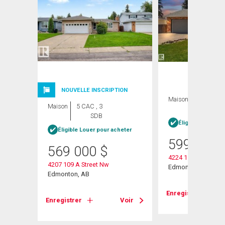
NOUVELLE INSCRIPTION
Maison
4 CAC , 2
Maison
5 CAC , 3
SDB
SDB
Éligible Louer po
Éligible Louer pour acheter
599 900
569 000
$
4224 110 Street
4207 109 A Street Nw
Edmonton, AB
Edmonton, AB
Enregistrer
Enregistrer
Voir
Voir