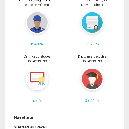
d'apprentissage ou d'une
postsecondaires (non
école de métiers
universitaires)
6.48 %
19.21 %
Certificat d'études
Diplômes d'études
universitaires
universitaires
2.7 %
29.41 %
Navetteur
SE RENDRE AU TRAVAIL