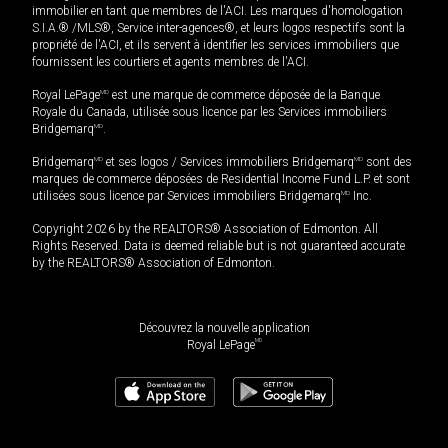
immobilier en tant que membres de l'ACI. Les marques d'homologation
S.I.A.® /MLS®, Service inter-agences®, et leurs logos respectifs sont la
propriété de l'ACI, et ils servent à identifier les services immobiliers que
fournissent les courtiers et agents membres de l'ACI.
Royal LePage
MD
est une marque de commerce déposée de la Banque
Royale du Canada, utilisée sous licence par les Services immobiliers
Bridgemarq
MD
.
Bridgemarq
MD
et ses logos / Services immobiliers Bridgemarq
MD
sont des
marques de commerce déposées de Residential Income Fund L.P. et sont
utilisées sous licence par Services immobiliers Bridgemarq
MD
Inc.
Copyright 2026 by the REALTORS® Association of Edmonton. All
Rights Reserved. Data is deemed reliable but is not guaranteed accurate
by the REALTORS® Association of Edmonton.
Découvrez la nouvelle application
MD
Royal LePage