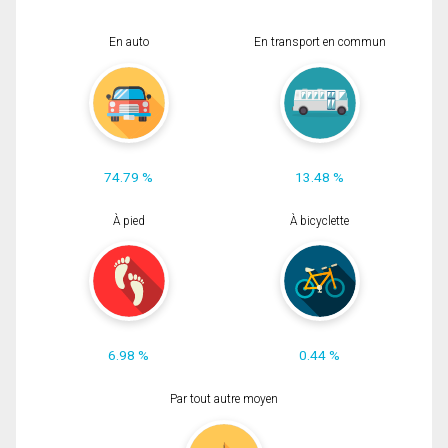
En auto
En transport en commun
74.79 %
13.48 %
À pied
À bicyclette
6.98 %
0.44 %
Par tout autre moyen