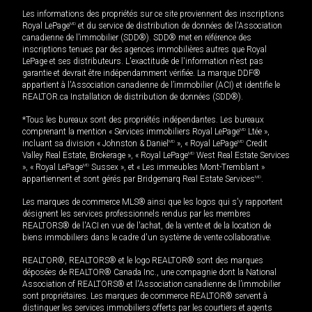
Les informations des propriétés sur ce site proviennent des inscriptions
Royal LePage
MD
et du service de distribution de données de l'Association
canadienne de l’immobilier (SDD®). SDD® met en référence des
inscriptions tenues par des agences immobilières autres que Royal
LePage et ses distributeurs. L'exactitude de l'information n'est pas
garantie et devrait être indépendamment vérifiée. La marque DDF®
appartient à l'Association canadienne de l’immobilier (ACI) et identifie le
REALTOR.ca Installation de distribution de données (SDD®).
*Tous les bureaux sont des propriétés indépendantes. Les bureaux
comprenant la mention « Services immobiliers Royal LePage
MD
Ltée »,
incluant sa division « Johnston & Daniel
MD
», « Royal LePage
MD
Credit
Valley Real Estate, Brokerage », « Royal LePage
MD
West Real Estate Services
», « Royal LePage
MD
Sussex », et « Les immeubles Mont-Tremblant »
appartiennent et sont gérés par Bridgemarq Real Estate Services
MD
.
Les marques de commerce MLS® ainsi que les logos qui s'y rapportent
désignent les services professionnels rendus par les membres
REALTORS® de l'ACI en vue de l'achat, de la vente et de la location de
biens immobiliers dans le cadre d'un système de vente collaborative.
REALTOR®, REALTORS® et le logo REALTOR® sont des marques
déposées de REALTOR® Canada Inc., une compagnie dont la National
Association of REALTORS® et l'Association canadienne de l’immobilier
sont propriétaires. Les marques de commerce REALTOR® servent à
distinguer les services immobiliers offerts par les courtiers et agents