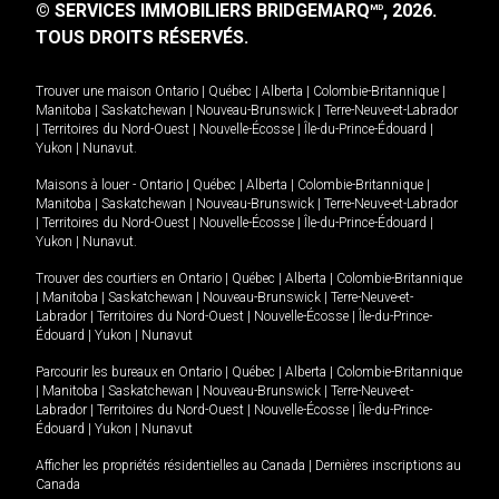
© SERVICES IMMOBILIERS BRIDGEMARQ
, 2026.
MD
TOUS DROITS RÉSERVÉS.
Trouver une maison
Ontario
|
Québec
|
Alberta
|
Colombie-Britannique
|
Manitoba
|
Saskatchewan
|
Nouveau-Brunswick
|
Terre-Neuve-et-Labrador
|
Territoires du Nord-Ouest
|
Nouvelle-Écosse
|
Île-du-Prince-Édouard
|
Yukon
|
Nunavut
.
Maisons à louer -
Ontario
|
Québec
|
Alberta
|
Colombie-Britannique
|
Manitoba
|
Saskatchewan
|
Nouveau-Brunswick
|
Terre-Neuve-et-Labrador
|
Territoires du Nord-Ouest
|
Nouvelle-Écosse
|
Île-du-Prince-Édouard
|
Yukon
|
Nunavut
.
Trouver des courtiers en
Ontario
|
Québec
|
Alberta
|
Colombie-Britannique
|
Manitoba
|
Saskatchewan
|
Nouveau-Brunswick
|
Terre-Neuve-et-
Labrador
|
Territoires du Nord-Ouest
|
Nouvelle-Écosse
|
Île-du-Prince-
Édouard
|
Yukon
|
Nunavut
Parcourir les bureaux en
Ontario
|
Québec
|
Alberta
|
Colombie-Britannique
|
Manitoba
|
Saskatchewan
|
Nouveau-Brunswick
|
Terre-Neuve-et-
Labrador
|
Territoires du Nord-Ouest
|
Nouvelle-Écosse
|
Île-du-Prince-
Édouard
|
Yukon
|
Nunavut
Afficher les propriétés résidentielles au Canada
|
Dernières inscriptions au
Canada